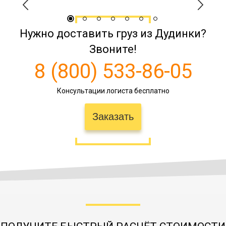
Нужно доставить груз из Дудинки?
Дудинка →
21868
24992
28116
39
Гулькевичи
Звоните!
8 (800) 533-86-05
Дудинка → Гусь-
11878
13574
15272
21
Хрустальный
Консультации логиста бесплатно
Заказать
Дудинка →
166263
190014
213767
29
Дальнегорск
Дудинка →
161161
184184
207207
28
Дальнереченск
11200
12200
14200
15
Дудинка → Дема