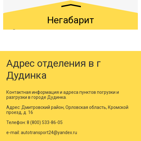
90226
103114
116004
16
Дудинка → Ленск
Негабарит
Дудинка →
161566
184646
207728
28
Вес груза:
-
Лесозаводск
Объем груза:
-
Длина по кузову:
-
Дудинка →
86741
99132
111524
15
Лесосибирск
Автотранспорт:
площадки, тралы - низкорамные,
Адрес отделения в г
телескопические, высокорамные, корыто
Дудинка
*У нас есть готовое разрешение на большинство
направлений - не нужно ждать 2 недели.
11200
12200
14200
15
Дудинка → Ливны
Контактная информация и адреса пунктов погрузки и
разгрузки в городе Дудинка.
7161
8184
9207
12
Дудинка → Липецк
Адрес: Дмитровский район, Орловская область, Кромской
проезд, д. 16
Телефон:
8 (800) 533-86-05
e-mail:
autotransport24@yandex.ru
8413
9614
10817
15
Дудинка → Лиски