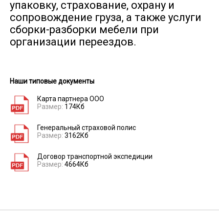
упаковку, страхование, охрану и
сопровождение груза, а также услуги
16247
18568
20889
29
Дудинка → Вичуга
сборки-разборки мебели при
организации переездов.
Дудинка →
164164
187616
211068
29
Владивосток
Наши типовые документы
Дудинка →
Карта партнера ООО
31070
35508
39947
55
Владикавказ
Размер:
174Кб
Генеральный страховой полис
Размер:
3162Кб
12590
14388
16187
22
Дудинка → Владимир
Договор транспортной экспедиции
Размер:
4664Кб
19078
21802
24528
34
Дудинка → Волгоград