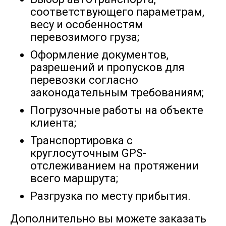
соответствующего параметрам,
весу и особенностям
перевозимого груза;
101083
115522
129963
18
Дудинка → Братск
Оформление документов,
разрешений и пропусков для
11200
12200
14200
15
Дудинка → Брянск
перевозки согласно
законодательным требованиям;
Погрузочные работы на объекте
Дудинка → Великий
17171
19624
22077
30
клиента;
Новгород
Транспортировка с
круглосуточным GPS-
8914
10186
11460
15
Дудинка → Видное
отслеживанием на протяжении
всего маршрута;
Разгрузка по месту прибытия.
Дудинка →
174310
199210
224112
31
Вилючинск
Дополнительно вы можете заказать