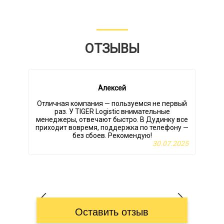
Дудинка → Вышний
11200
12200
14200
15
Волочек
ОТЗЫВЫ
14707
16808
18909
26
Дудинка → Вязники
Алексей
Отличная компания — пользуемся не первый
7200
8228
9257
12
Дудинка → Вязьма
раз. У TIGER Logistic внимательные
L
менеджеры, отвечают быстро. В Дудинку все
приходит вовремя, поддержка по телефону —
без сбоев. Рекомендую!
х
30.07.2025
20405
23320
26235
36
Дудинка → Гатчина
Дудинка →
22292
25476
28661
39
Геленджик
Оставить отзыв