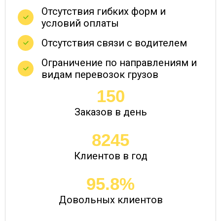
Отсутствия гибких форм и
условий оплаты
77655
88748
99842
13
Дудинка → Барнаул
Отсутствия связи с водителем
Ограничение по направлениям и
5872
6710
7550
10
Дудинка → Белгород
видам перевозок грузов
150
144991
165704
186417
25
Дудинка → Белогорск
Заказов в день
8245
Дудинка →
22754
26004
29255
40
Клиентов в год
Белореченск
95.8%
Дудинка →
37288
42614
47942
66
Березники
Довольных клиентов