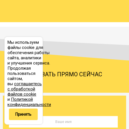
9895
11308
12722
17
Дудинка → Лобня
18577
21230
23885
33
Дудинка → Луга
Мы используем
файлы cookie для
обеспечения работы
сайта, аналитики
Дудинка →
и улучшения сервиса.
9145
10450
11757
16
Лыткарино
Продолжая
пользоваться
ЗАКАЗАТЬ ПРЯМО СЕЙЧАС
сайтом,
вы
соглашаетесь
9376
10714
12054
16
Дудинка → Люберцы
с обработкой
файлов cookie
и
Политикой
конфиденциальности
153153
175032
196911
27
Дудинка → Магадан
Принять