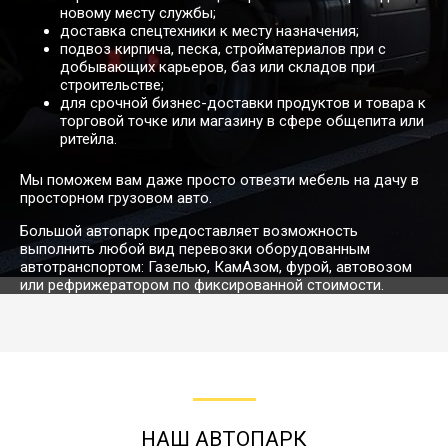
Ола
новому месту службы;
доставка спецтехники к месту назначения;
подвоз кирпича, песка, стройматериалов при с
добывающих карьеров, баз или складов при
23601
26972
30344
42
Дудинка → Казань
строительстве;
для срочной бизнес-доставки продуктов и товара к
торговой точке или магазину в сфере общепита или
ритейла.
Дудинка →
24332
27808
31284
43
Калининград
Мы поможем вам даже просто отвезти мебель на дачу в
просторном грузовом авто.
Большой автопарк предоставляет возможность
5487
6270
7055
9
Дудинка → Калуга
выполнить любой вид перевозки оборудованным
автотранспортом: Газелью, КамАзом, фурой, автовозом
или рефрижератором по фиксированной стоимости.
18462
21098
23736
32
Дудинка → Камышин
Дудинка →
39675
45342
51011
70
Кандалакша
НАШ АВТОПАРК