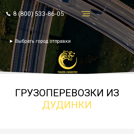
8 (800) 533-86-05
Услуги
► Выбрать город отправки
Преимущества
О компании
Направления
Тарифы
ГРУЗОПЕРЕВОЗКИ ИЗ
Отзывы
ДУДИНКИ
8 (800) 533-86-05
Статьи
Звонок по России бесплатный
Новости
autotransport24@yandex.ru