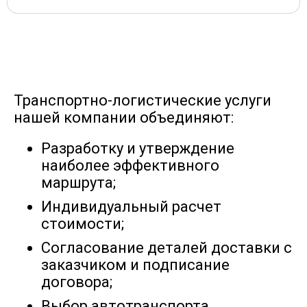
80678
92202
103728
14
Дудинка → Бийск
Дудинка →
154598
176682
198768
27
Биробиджан
Транспортно-логистические услуги
нашей компании объединяют:
Дудинка →
144896
165594
186294
25
Благовещенск
Разработку и утверждение
наиболее эффективного
Дудинка →
маршрута;
5660
6468
7277
10
Богородицк
Индивидуальный расчет
стоимости;
Дудинка → Большой
164800
188342
211886
29
Согласование деталей доставки с
Камень
заказчиком и подписание
договора;
Дудинка →
11917
13618
15321
21
Выбор автотранспорта,
Борисоглебск