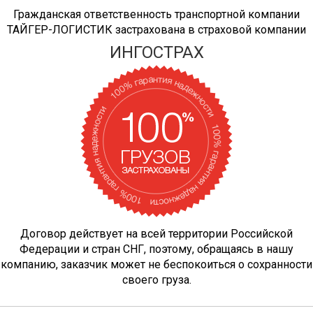
19289
22044
24800
34
Дудинка → Вологда
Гражданская ответственность транспортной компании
ТАЙГЕР-ЛОГИСТИК застрахована в страховой компании
ИНГОСТРАХ
20328
23232
26136
36
Дудинка → Волхов
7046
8052
9059
12
Дудинка → Воронеж
Дудинка →
9183
10494
11807
16
Воскресенск
Дудинка →
Договор действует на всей территории Российской
21234
24266
27300
37
Всеволожск
Федерации и стран СНГ, поэтому, обращаясь в нашу
компанию, заказчик может не беспокоиться о сохранности
своего груза.
24024
27456
30888
42
Дудинка → Выборг