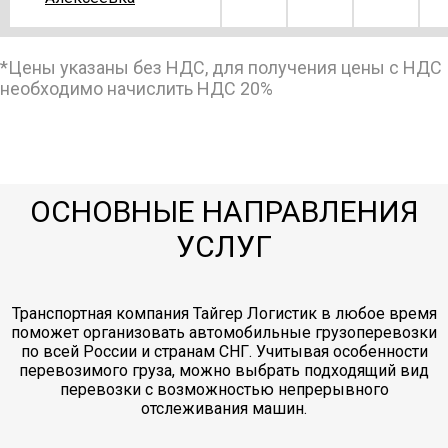
*Цены указаны без НДС, для получения цены с НДС
5949
6798
7649
10
Дудинка → Алексин
необходимо начислить НДС 20%
Дудинка →
27971
31966
35963
49
Альметьевск
ОСНОВНЫЕ НАПРАВЛЕНИЯ
156695
179080
201465
27
Дудинка → Амурск
УСЛУГ
Транспортная компания Тайгер Логистик в любое время
21214
24244
27275
37
Дудинка → Анапа
поможет организовать автомобильные грузоперевозки
по всей России и странам СНГ. Учитывая особенности
перевозимого груза, можно выбрать подходящий вид
перевозки с возможностью непрерывного
40676
46486
52298
72
Дудинка → Апатиты
отслеживания машин.