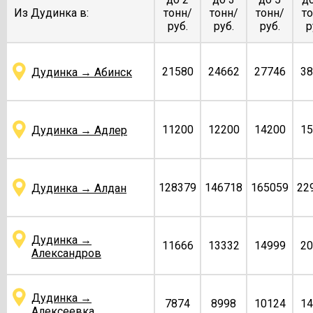
Из Дудинка в:
тонн/
тонн/
тонн/
то
руб.
руб.
руб.
р
21580
24662
27746
38
Дудинка → Абинск
11200
12200
14200
15
Дудинка → Адлер
128379
146718
165059
22
Дудинка → Алдан
Дудинка →
11666
13332
14999
20
Александров
Дудинка →
7874
8998
10124
14
Алексеевка