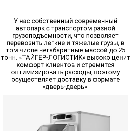
92805
106062
119321
16
Дудинка → Канск
У нас собственный современный
автопарк с транспортом разной
грузоподъемности, что позволяет
11724
13398
15074
20
Дудинка → Касимов
перевозить легкие и тяжелые грузы, в
том числе негабаритные массой до 25
тонн. «ТАЙГЕР-ЛОГИСТИК» высоко ценит
79580
90948
102317
14
Дудинка → Кемерово
комфорт клиентов и стремится
оптимизировать расходы, поэтому
осуществляет доставку в формате
11200
12200
14200
15
Дудинка → Керчь
«дверь-дверь».
20926
23914
26904
37
Дудинка → Кингисепп