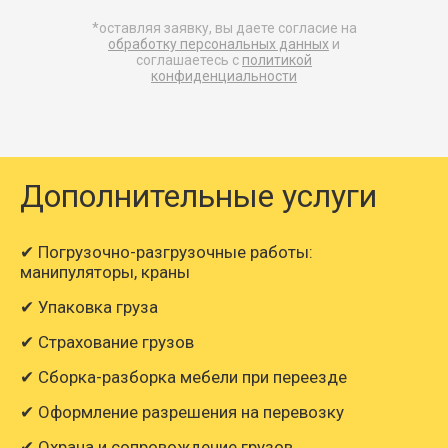
11609
13266
14925
20
Дудинка → Дубна
*оставляя заявку, вы даете согласие на
обработку персональных данных
и
соглашаетесь с
политикой
конфиденциальности
9664
11044
12425
17
Дудинка → Егорьевск
16845
19250
21657
30
Дудинка → Ейск
Дополнительные услуги
Дудинка →
✔ Погрузочно-разгрузочные работы:
41061
46926
52793
73
Екатеринбург
манипуляторы, краны
✔ Упаковка груза
5390
6160
6930
9
Дудинка → Елец
✔ Страхование грузов
✔ Сборка-разборка мебели при переезде
✔ Оформление разрешения на перевозку
173732
198550
223370
31
Дудинка → Елизово
✔ Охрана и сопровождение грузов