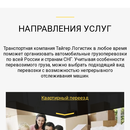
с компанией-партнером
ЖД доставка - здесь нет догрузов, только либо
Также у нас есть погрузочно-разгрузочные
"Ингострах".Страховка действует на всех
отдельные вагоны, либо есть контейнерная
работы - грузчики, краны, манипуляторы,
этапах перевозки, начиная от погрузки
жд доставка контейнерами 20 и 40 футов.
упаковка разборка мебели.
заканчивая выгрузкой в пункте получателя.
НАПРАВЛЕНИЯ УСЛУГ
Транспортная компания Тайгер Логистик в любое время
поможет организовать автомобильные грузоперевозки
по всей России и странам СНГ. Учитывая особенности
перевозимого груза, можно выбрать подходящий вид
перевозки с возможностью непрерывного
отслеживания машин.
Квартирный переезд
Транспорт:
Газель: 1,5 и 3 тонны