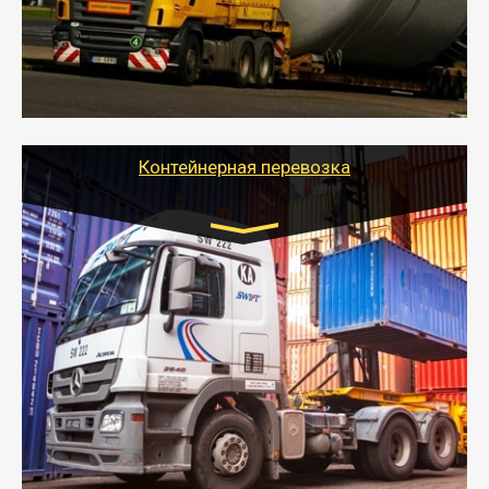
перевозку (обычно 7-14 дней).
- Тайгер Логистик в короткие сроки поможет вам
качественно и безопасно перевезти негабаритные
грузы по всей России тралом, манипулятором и
другим транспортом и подобрать оптимальный
вариант перевозки.
Контейнерная перевозка
Цена за км. Рассчитывается
индивидуально
- Контейнерные грузоперевозки на специальном
оборудованном транспорте быстро, качественно и
безопасно.
- Наша транспортная компания поможет
организовать доставку в порт и из порта
стандартных контейнеров на контейнеровозе,
шаландах и площадках (открытых кузовах),
используя надежные крепления.