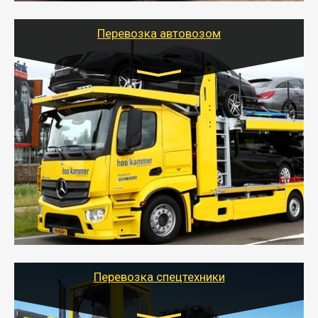
Перевозка автовозом
Цена за км. Рассчитывается
индивидуально
- Перевозка автовозом от Тайгер Логистик – это
быстрый и безопасный способ доставить несколько
легковых автомобилей за одну поездку в другой
город.
- Наша транспортная компания организует доставку
машин автовозом, подобрав оптимальный маршрут с
учетом всех особенности по пути следования.
Перевозка спецтехники