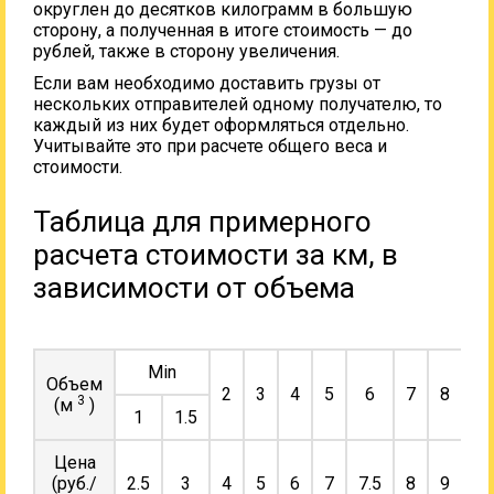
округлен до десятков килограмм в большую
сторону, а полученная в итоге стоимость — до
рублей, также в сторону увеличения.
Если вам необходимо доставить грузы от
нескольких отправителей одному получателю, то
каждый из них будет оформляться отдельно.
Учитывайте это при расчете общего веса и
стоимости.
Таблица для примерного
расчета стоимости за км, в
зависимости от объема
Min
Объем
2
3
4
5
6
7
8
9
3
(м
)
1
1.5
Цена
(руб./
2.5
3
4
5
6
7
7.5
8
9
10