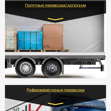
учетом и без учета НДС).
Попутные перевозки/догрузом
Транспорт:
Газель (1,5 и 3 тонны), Бычок, Еврофура от 5 до
10 тонн
от 5000 руб. Возможен догруз
- Экономный способ доставить вещи от 200 кг в
другой город - догрузом или попутно. Попутные
грузоперевозки для физлиц, ИП и юрлиц обходятся
дешевле.
- Тайгер Логистик организует доставку
крупногабаритных и личных вещей по нужному
адресу, при необходимости предоставит грузчиков
для погрузочно-разгрузочных работ при перевозке.
Рефрижераторные перевозки
Транспорт: