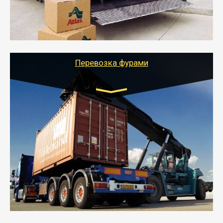
- Тайгер Логистик подберет автотранспорт, быстро и
качественно организует переезд к новому месту
службы или работы с гарантией сохранности груза и
оформлением документов, подтверждающих
расходы.
Перевозка фурами
Транспорт:
Еврофура Тент от 5 до 10 тонн
грузоподъемность
от 10 000 руб. Возможен догруз
- Доставка фурой до 20 т возможна для больших
объемов грузов, упакованных в коробки, мешки,
паллеты и россыпью в самые отдаленные места
России с гарантией полной сохранности.
- Тайгер Логистик предоставляет услуги по
грузоперевозкам для физических и юридических лиц
(ИП, ООО) по наличной и безналичной оплате (с