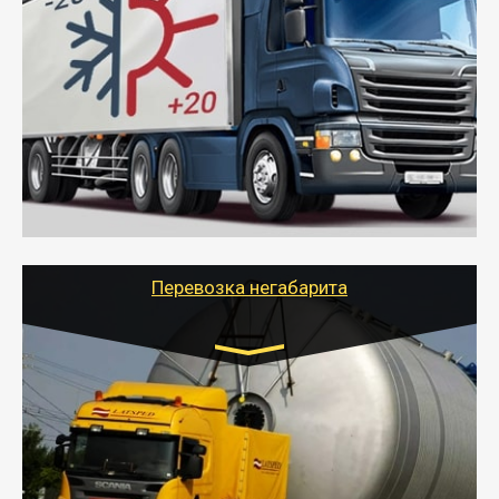
Газель (1,5 и 3 тонны), Бычок, Еврофура от 5 до
10 тонн
от 6000 руб.
- Рефрижераторные перевозки грузов с
соблюдением температурного режима, работающим
термописцем, санитарной обработкой кузова и мед.
книжкой у водителя.
- Тайгер Логистик поможет быстро перевезти
скоропортящиеся продукты в любой город России с
сохранением качества товаров.
Перевозка негабарита
Цена за км. Рассчитывается
индивидуально
- Перевозка техники и негабаритных грузов
осуществляется после получения разрешения на