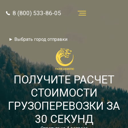
8 (800) 533-86-05
Услуги
► Выбрать город отправки
Преимущества
О компании
Направления
ПОЛУЧИТЕ РАСЧЕТ
Тарифы
СТОИМОСТИ
Отзывы
ГРУЗОПЕРЕВОЗКИ ЗА
8 (800) 533-86-05
Статьи
30 СЕКУНД
Звонок по России бесплатный
Новости
autotransport24@yandex.ru