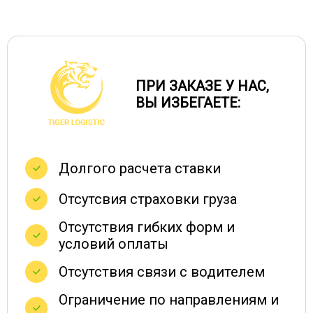
77424
88484
99545
13
Смоленск → Барнаул
ПРИ ЗАКАЗЕ У НАС,
Смоленск →
13187
15070
16955
23
ВЫ ИЗБЕГАЕТЕ:
Белгород
Смоленск →
36806
42064
47322
65
Белогорск
Долгого расчета ставки
Отсутсвия страховки груза
Смоленск →
30454
34804
39155
54
Белореченск
Отсутствия гибких форм и
условий оплаты
Смоленск →
38790
44330
49872
69
Отсутствия связи с водителем
Березники
Ограничение по направлениям и