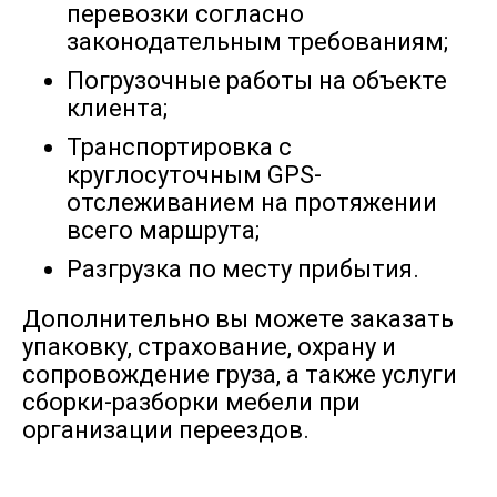
перевозки согласно
законодательным требованиям;
14630
16720
18810
26
Смоленск → Вичуга
Погрузочные работы на объекте
клиента;
Смоленск →
184243
210562
236883
32
Транспортировка с
Владивосток
круглосуточным GPS-
отслеживанием на протяжении
Смоленск →
38482
43978
49476
68
всего маршрута;
Владикавказ
Разгрузка по месту прибытия.
Смоленск →
Дополнительно вы можете заказать
11165
12760
14355
19
Владимир
упаковку, страхование, охрану и
сопровождение груза, а также услуги
сборки-разборки мебели при
Смоленск →
24833
28380
31928
44
Волгогорад
организации переездов.
Смоленск →