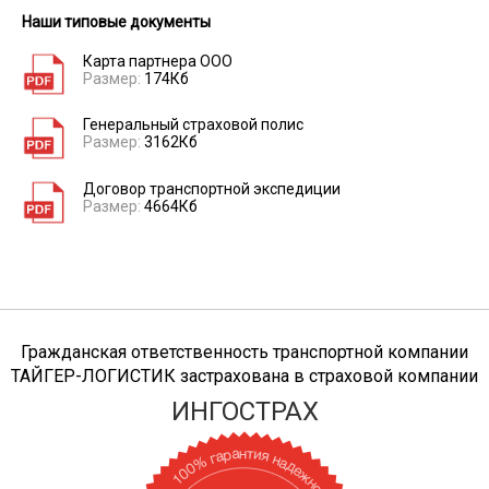
24833
28380
31928
44
Волгоград
Наши типовые документы
Карта партнера ООО
Размер:
174Кб
16691
19074
21459
29
Смоленск → Вологда
Генеральный страховой полис
Размер:
3162Кб
14766
16874
18984
26
Смоленск → Волхов
Договор транспортной экспедиции
Размер:
4664Кб
13860
15840
17820
24
Смоленск → Воронеж
Гражданская ответственность транспортной компании
Смоленск →
9376
10714
12054
16
ТАЙГЕР-ЛОГИСТИК застрахована в страховой компании
Воскресенск
ИНГОСТРАХ
Смоленск →
14804
16918
19034
26
Всеволожск