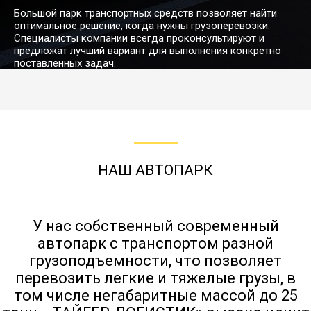
Большой парк транспортных средств позволяет найти
Смоленск →
оптимальное решение, когда нужны грузоперевозки.
25064
28644
32225
44
Камышин
Специалисты компании всегда проконсультируют и
предложат лучший вариант для выполнения конкретно
поставленных задач.
Смоленск →
33880
38720
43560
60
Кандалакша
92459
105666
118875
16
Смоленск → Канск
НАШ АВТОПАРК
13495
15422
17351
24
Смоленск → Касимов
У нас собственный современный
автопарк с транспортом разной
Смоленск →
77963
89100
100238
13
грузоподъемности, что позволяет
Кемерово
перевозить легкие и тяжелые грузы, в
том числе негабаритные массой до 25