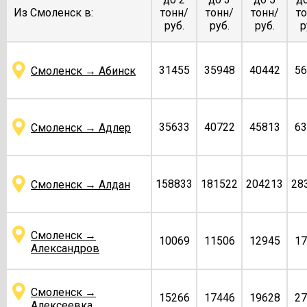
Из Смоленск в:
тонн/
тонн/
тонн/
то
руб.
руб.
руб.
р
31455
35948
40442
56
Смоленск → Абинск
35633
40722
45813
63
Смоленск → Адлер
158833
181522
204213
28
Смоленск → Алдан
Смоленск →
10069
11506
12945
17
Александров
Смоленск →
15266
17446
19628
27
Алексеевка