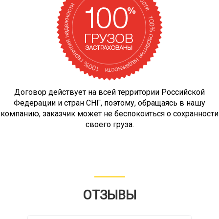
16883
19294
21707
30
Смоленск → Выборг
Смоленск → Вышний
10087
11528
12969
18
Волочек
Договор действует на всей территории Российской
Федерации и стран СНГ, поэтому, обращаясь в нашу
13380
15290
17202
23
Смоленск → Вязники
компанию, заказчик может не беспокоиться о сохранности
своего груза.
11200
12200
14200
15
Смоленск → Вязьма
13418
15334
17252
23
Смоленск → Гатчина
ОТЗЫВЫ