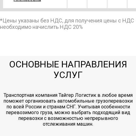
*Цены указаны без НДС, для получения цены с НДС
8067
9218
10371
14
Смоленск → Алексин
необходимо начислить НДС 20%
Смоленск →
28318
32362
36408
50
Альметьевск
ОСНОВНЫЕ НАПРАВЛЕНИЯ
177832
203236
228641
31
Смоленск → Амурск
УСЛУГ
Транспортная компания Тайгер Логистик в любое время
32340
36960
41580
57
Смоленск → Анапа
поможет организовать автомобильные грузоперевозки
по всей России и странам СНГ. Учитывая особенности
перевозимого груза, можно выбрать подходящий вид
перевозки с возможностью непрерывного
35844
40964
46085
64
Смоленск → Апатиты
отслеживания машин.