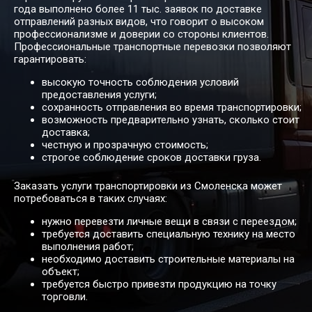
года выполнено более 11 тыс. заявок по доставке
отправлений разных видов, что говорит о высоком
профессионализме и доверии со стороны клиентов.
Профессиональные транспортные перевозки позволяют
54208
61952
69696
96
Смоленск → Ишим
гарантировать:
высокую точность соблюдения условий
предоставления услуги;
Смоленск → Йошкар-
сохранность отправления во время транспортировки;
22292
25476
28661
39
Ола
возможность предварительно узнать, сколько стоит
доставка;
честную и прозрачную стоимость;
строгое соблюдение сроков доставки груза.
23467
26818
30171
41
Смоленск → Казань
Заказать услуги транспортировки из Смоленска может
потребоваться в таких случаях:
Смоленск →
нужно перевезти личные вещи в связи с переездом;
17248
19712
22176
30
Калининград
требуется доставить специальную технику на место
выполнения работ;
необходимо доставить строительные материалы на
объект;
6642
7590
8540
11
Смоленск → Калуга
требуется быстро привезти продукцию на точку
торговли.