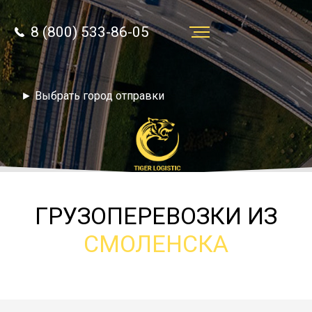
8 (800) 533-86-05
Услуги
► Выбрать город отправки
Преимущества
О компании
Направления
Тарифы
ГРУЗОПЕРЕВОЗКИ ИЗ
Отзывы
СМОЛЕНСКА
8 (800) 533-86-05
Статьи
Звонок по России бесплатный
Новости
autotransport24@yandex.ru