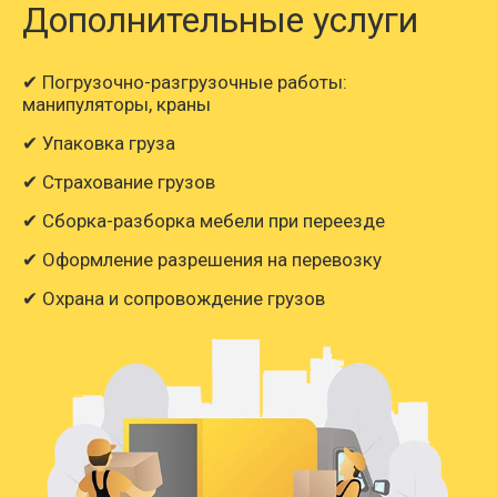
Дополнительные услуги
11262
12870
14480
20
Смоленск → Елец
✔ Погрузочно-разгрузочные работы:
манипуляторы, краны
✔ Упаковка груза
171653
196174
220697
30
Смоленск → Елизово
✔ Страхование грузов
✔ Сборка-разборка мебели при переезде
94153
107602
121053
16
Смоленск → Енисейск
✔ Оформление разрешения на перевозку
✔ Охрана и сопровождение грузов
10703
12232
13761
19
Смоленск → Ефремов
Смоленск →
8278
9460
10643
14
Железногорск