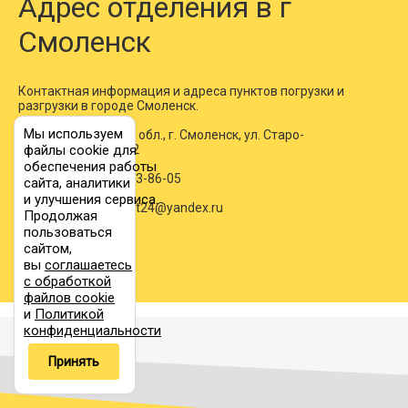
Адрес отделения в г
телескопические, высокорамные, корыто
Смоленск
*У нас есть готовое разрешение на большинство
12859
14696
16533
22
Смоленск → Липецк
направлений - не нужно ждать 2 недели.
Контактная информация и адреса пунктов погрузки и
разгрузки в городе Смоленск.
15805
18062
20321
28
Смоленск → Лиски
Мы используем
Адрес: Смоленская обл., г. Смоленск, ул. Старо-
Комендантская, д. 2
файлы cookie для
обеспечения работы
Телефон:
8 (800) 533-86-05
сайта, аналитики
и улучшения сервиса.
8067
9218
10371
14
Смоленск → Лобня
e-mail:
autotransport24@yandex.ru
Продолжая
пользоваться
сайтом,
вы
соглашаетесь
11512
13156
14801
20
Смоленск → Луга
с обработкой
файлов cookie
и
Политикой
конфиденциальности
Смоленск →
8393
9592
10791
14
Принять
Лыткарино