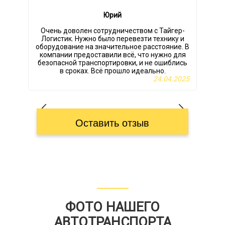
Смоленск →
33130
37862
42596
59
Юрий
Геленджик
Очень доволен сотрудничеством с Тайгер-
Логистик. Нужно было перевезти технику и
оборудование на значительное расстояние. В
6815
7788
8762
12
Смоленск → Гомель
компании предоставили всё, что нужно для
безопасной транспортировки, и не ошиблись
д
в сроках. Всё прошло идеально.
24.04.2025
Смоленск → Горячий
30723
35112
39501
54
Ключ
Оставить отзыв
40194
45936
51678
71
Смоленск → Грозный
13534
15466
17400
24
Смоленск → Грязи
ФОТО НАШЕГО
АВТОТРАНСПОРТА
39252
44858
50466
70
Смоленск → Губаха