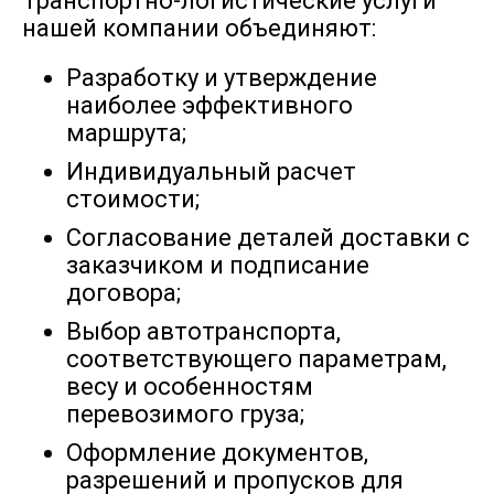
Транспортно-логистические услуги
нашей компании объединяют:
Разработку и утверждение
104990
119988
134987
18
Смоленск → Братск
наиболее эффективного
маршрута;
Индивидуальный расчет
11200
12200
14200
15
Смоленск → Брянск
стоимости;
Согласование деталей доставки с
Смоленск → Великий
10916
12474
14034
19
заказчиком и подписание
Новгород
договора;
Выбор автотранспорта,
7931
9064
10197
14
Смоленск → Видное
соответствующего параметрам,
весу и особенностям
перевозимого груза;
Смоленск →
172231
196834
221439
30
Оформление документов,
Вилючинск
разрешений и пропусков для