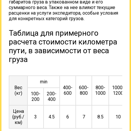
габаритов груза в упакованном виде и его
суммарного веса. Также на нее влияют текущие
расценки на услуги экспедитора, особые условия
для конкретных категорий грузов.
Таблица для примерного
расчета стоимости километра
пути, в зависимости от веса
груза
min
Вес
400-
600-
800-
1000-
(кг)
600
800
1000
1200
100-
200-
200
400
Цена
(руб./
3
4.5
6
7
8.5
10
км)