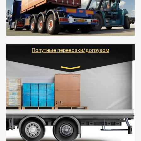
- Доставка фурой до 20 т возможна для больших
объемов грузов, упакованных в коробки, мешки,
паллеты и россыпью в самые отдаленные места
России с гарантией полной сохранности.
- Тайгер Логистик предоставляет услуги по
грузоперевозкам для физических и юридических лиц
(ИП, ООО) по наличной и безналичной оплате (с
учетом и без учета НДС).
Попутные перевозки/догрузом
Транспорт:
Газель (1,5 и 3 тонны), Бычок, Еврофура от 5 до
10 тонн
от 5000 руб. Возможен догруз
- Экономный способ доставить вещи от 200 кг в
другой город - догрузом или попутно. Попутные
грузоперевозки для физлиц, ИП и юрлиц обходятся
дешевле.
- Тайгер Логистик организует доставку