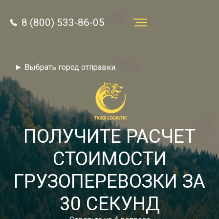
8 (800) 533-86-05
Услуги
► Выбрать город отправки
Преимущества
О компании
Направления
ПОЛУЧИТЕ РАСЧЕТ
Тарифы
СТОИМОСТИ
Отзывы
ГРУЗОПЕРЕВОЗКИ ЗА
8 (800) 533-86-05
Статьи
30 СЕКУНД
Звонок по России бесплатный
Новости
autotransport24@yandex.ru