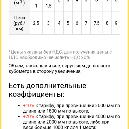
3
(м
)
1
1.5
Цена
(руб./
2.5
3
4
5
6
7
7.5
8
9
10
км)
*Цены указаны без НДС, для получения цены с
НДС необходимо начислить НДС 20%
Объем, также как и вес, округляем до полного
кубометра в сторону увеличения.
Есть дополнительные
коэффициенты:
+10%
к тарифу, при превышении 3000 мм по
длине или 1800 мм по высоте;
+20%
к тарифу, при превышении 4000 мм по
длине или 2000 мм по высоте, либо при
весе больше 1000 кг для 1 места;