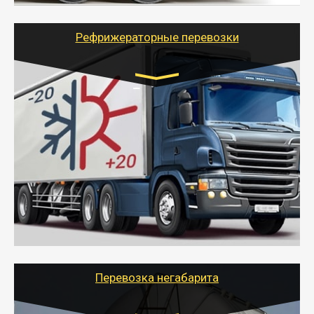
крупногабаритных и личных вещей по нужному
адресу, при необходимости предоставит грузчиков
для погрузочно-разгрузочных работ при перевозке.
Рефрижераторные перевозки
Транспорт:
Газель (1,5 и 3 тонны), Бычок, Еврофура от 5 до
10 тонн
от 6000 руб.
- Рефрижераторные перевозки грузов с
соблюдением температурного режима, работающим
термописцем, санитарной обработкой кузова и мед.
книжкой у водителя.
- Тайгер Логистик поможет быстро перевезти
скоропортящиеся продукты в любой город России с
сохранением качества товаров.
Перевозка негабарита