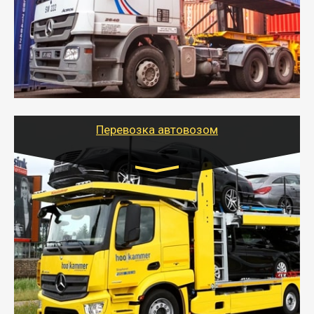
- Контейнерные грузоперевозки на специальном
оборудованном транспорте быстро, качественно и
безопасно.
- Наша транспортная компания поможет
организовать доставку в порт и из порта
стандартных контейнеров на контейнеровозе,
шаландах и площадках (открытых кузовах),
используя надежные крепления.
Перевозка автовозом
Цена за км. Рассчитывается
индивидуально
- Перевозка автовозом от Тайгер Логистик – это
быстрый и безопасный способ доставить несколько
легковых автомобилей за одну поездку в другой
город.
- Наша транспортная компания организует доставку
машин автовозом, подобрав оптимальный маршрут с