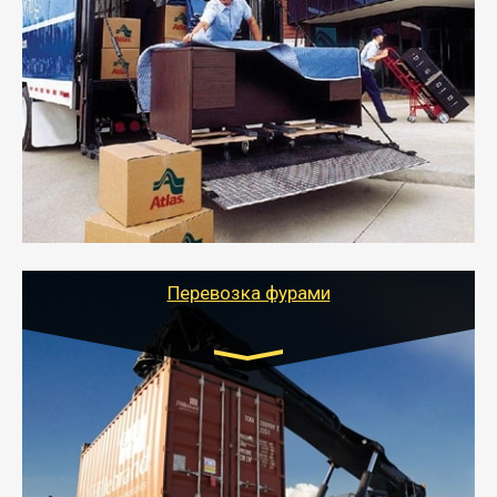
Транспорт:
Газель: 1,5 и 3 тонны
от 5000 руб.
- Служебный или военный переезд может быть на
отдельном авто или догрузом (по меньшей
стоимости).
- Тайгер Логистик подберет автотранспорт, быстро и
качественно организует переезд к новому месту
службы или работы с гарантией сохранности груза и
оформлением документов, подтверждающих
расходы.
Перевозка фурами
Транспорт:
Еврофура Тент от 5 до 10 тонн
грузоподъемность
от 10 000 руб. Возможен догруз