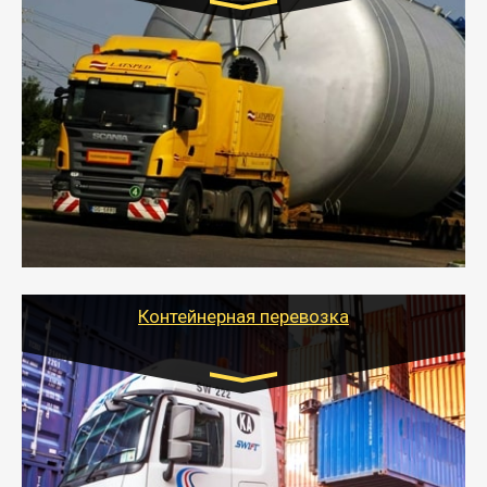
Цена за км. Рассчитывается
индивидуально
- Перевозка техники и негабаритных грузов
осуществляется после получения разрешения на
перевозку (обычно 7-14 дней).
- Тайгер Логистик в короткие сроки поможет вам
качественно и безопасно перевезти негабаритные
грузы по всей России тралом, манипулятором и
другим транспортом и подобрать оптимальный
вариант перевозки.
Контейнерная перевозка
Цена за км. Рассчитывается
индивидуально