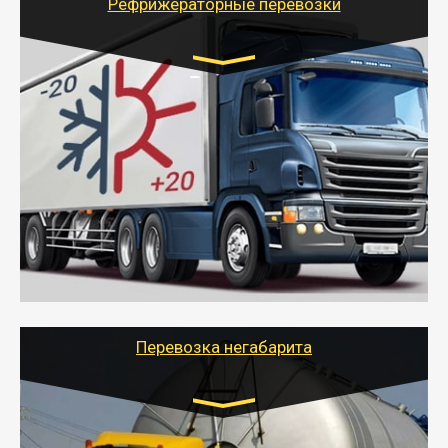
Рефрижераторные перевозки
Транспорт:
Газель (1,5 и 3 тонны), Бычок, Еврофура от 5 до
10 тонн
от 6000 руб.
- Рефрижераторные перевозки грузов с
соблюдением температурного режима, работающим
термописцем, санитарной обработкой кузова и мед.
книжкой у водителя.
- Тайгер Логистик поможет быстро перевезти
скоропортящиеся продукты в любой город России с
сохранением качества товаров.
Перевозка негабарита
Цена за км. Рассчитывается