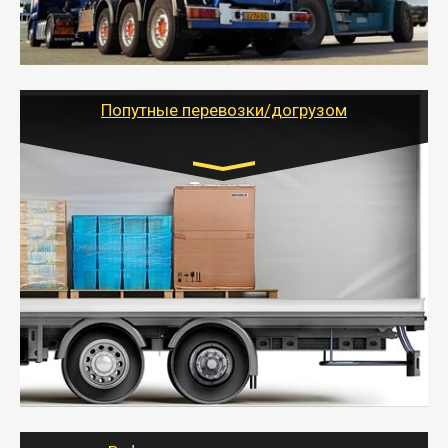
паллеты и россыпью в самые отдаленные места
России с гарантией полной сохранности.
- Тайгер Логистик предоставляет услуги по
грузоперевозкам для физических и юридических лиц
(ИП, ООО) по наличной и безналичной оплате (с
учетом и без учета НДС).
Попутные перевозки/догрузом
Транспорт:
Газель (1,5 и 3 тонны), Бычок, Еврофура от 5 до
10 тонн
от 5000 руб. Возможен догруз
- Экономный способ доставить вещи от 200 кг в
другой город - догрузом или попутно. Попутные
грузоперевозки для физлиц, ИП и юрлиц обходятся
дешевле.
- Тайгер Логистик организует доставку
крупногабаритных и личных вещей по нужному
адресу, при необходимости предоставит грузчиков
для погрузочно-разгрузочных работ при перевозке.