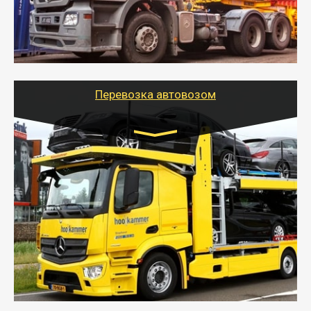
- Наша транспортная компания поможет
организовать доставку в порт и из порта
стандартных контейнеров на контейнеровозе,
шаландах и площадках (открытых кузовах),
используя надежные крепления.
Перевозка автовозом
Цена за км. Рассчитывается
индивидуально
- Перевозка автовозом от Тайгер Логистик – это
быстрый и безопасный способ доставить несколько
легковых автомобилей за одну поездку в другой
город.
- Наша транспортная компания организует доставку
машин автовозом, подобрав оптимальный маршрут с
учетом всех особенности по пути следования.