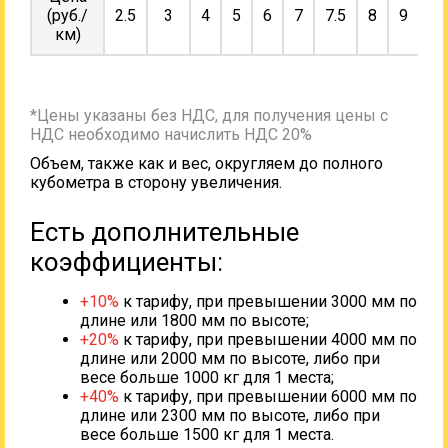
(руб./
2.5
3
4
5
6
7
7.5
8
9
10
км)
*Цены указаны без НДС, для получения цены с
НДС необходимо начислить НДС 20%
Объем, также как и вес, округляем до полного
кубометра в сторону увеличения.
Есть дополнительные
коэффициенты:
+10%
к тарифу, при превышении 3000 мм по
длине или 1800 мм по высоте;
+20%
к тарифу, при превышении 4000 мм по
длине или 2000 мм по высоте, либо при
весе больше 1000 кг для 1 места;
+40%
к тарифу, при превышении 6000 мм по
длине или 2300 мм по высоте, либо при
весе больше 1500 кг для 1 места.