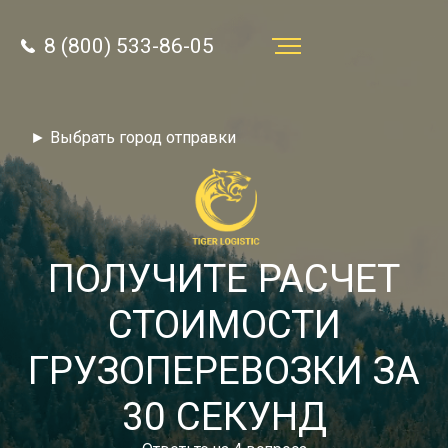
8 (800) 533-86-05
Услуги
► Выбрать город отправки
Преимущества
О компании
Направления
ПОЛУЧИТЕ РАСЧЕТ
Тарифы
СТОИМОСТИ
Отзывы
ГРУЗОПЕРЕВОЗКИ ЗА
8 (800) 533-86-05
Статьи
30 СЕКУНД
Звонок по России бесплатный
Новости
autotransport24@yandex.ru