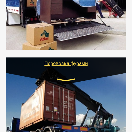
от 5000 руб.
- Служебный или военный переезд может быть на
отдельном авто или догрузом (по меньшей
стоимости).
- Тайгер Логистик подберет автотранспорт, быстро и
качественно организует переезд к новому месту
службы или работы с гарантией сохранности груза и
оформлением документов, подтверждающих
расходы.
Перевозка фурами
Транспорт:
Еврофура Тент от 5 до 10 тонн
грузоподъемность
от 10 000 руб. Возможен догруз
- Доставка фурой до 20 т возможна для больших
объемов грузов, упакованных в коробки, мешки,