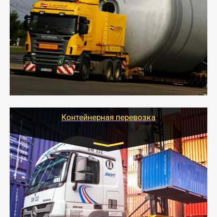
индивидуально
- Перевозка техники и негабаритных грузов
осуществляется после получения разрешения на
перевозку (обычно 7-14 дней).
- Тайгер Логистик в короткие сроки поможет вам
качественно и безопасно перевезти негабаритные
грузы по всей России тралом, манипулятором и
другим транспортом и подобрать оптимальный
вариант перевозки.
Контейнерная перевозка
Цена за км. Рассчитывается
индивидуально
- Контейнерные грузоперевозки на специальном
оборудованном транспорте быстро, качественно и
безопасно.