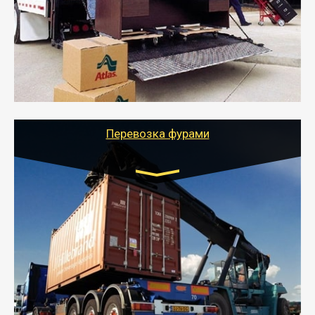
- Служебный или военный переезд может быть на
отдельном авто или догрузом (по меньшей
стоимости).
- Тайгер Логистик подберет автотранспорт, быстро и
качественно организует переезд к новому месту
службы или работы с гарантией сохранности груза и
оформлением документов, подтверждающих
расходы.
Перевозка фурами
Транспорт:
Еврофура Тент от 5 до 10 тонн
грузоподъемность
от 10 000 руб. Возможен догруз
- Доставка фурой до 20 т возможна для больших
объемов грузов, упакованных в коробки, мешки,
паллеты и россыпью в самые отдаленные места
России с гарантией полной сохранности.