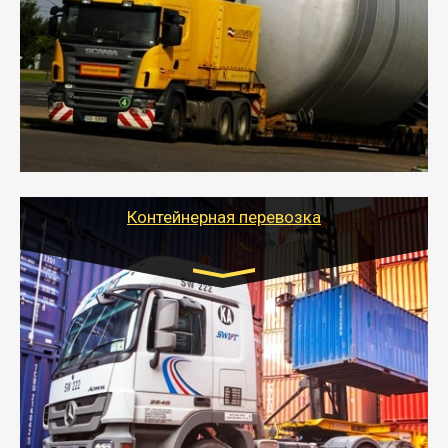
- Перевозка техники и негабаритных грузов
осуществляется после получения разрешения на
перевозку (обычно 7-14 дней).
- Тайгер Логистик в короткие сроки поможет вам
качественно и безопасно перевезти негабаритные
грузы по всей России тралом, манипулятором и
другим транспортом и подобрать оптимальный
вариант перевозки.
Контейнерная перевозка
Цена за км. Рассчитывается
индивидуально
- Контейнерные грузоперевозки на специальном
оборудованном транспорте быстро, качественно и
безопасно.
- Наша транспортная компания поможет