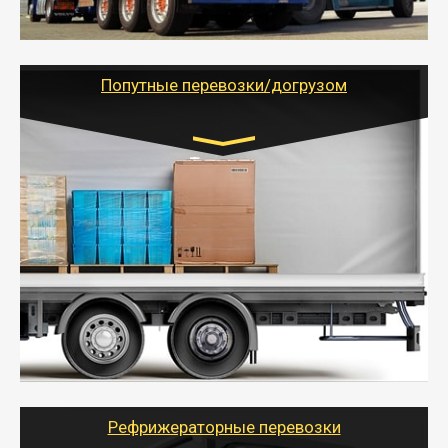
- Тайгер Логистик предоставляет услуги по
грузоперевозкам для физических и юридических лиц
(ИП, ООО) по наличной и безналичной оплате (с
учетом и без учета НДС).
Попутные перевозки/догрузом
Транспорт:
Газель (1,5 и 3 тонны), Бычок, Еврофура от 5 до
10 тонн
от 5000 руб. Возможен догруз
- Экономный способ доставить вещи от 200 кг в
другой город - догрузом или попутно. Попутные
грузоперевозки для физлиц, ИП и юрлиц обходятся
дешевле.
- Тайгер Логистик организует доставку
крупногабаритных и личных вещей по нужному
адресу, при необходимости предоставит грузчиков
для погрузочно-разгрузочных работ при перевозке.
Рефрижераторные перевозки