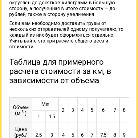
округлен до десятков килограмм в большую
сторону, а полученная в итоге стоимость — до
рублей, также в сторону увеличения.
Если вам необходимо доставить грузы от
нескольких отправителей одному получателю, то
каждый из них будет оформляться отдельно.
Учитывайте это при расчете общего веса и
стоимости.
Таблица для примерного
расчета стоимости за км, в
зависимости от объема
Min
Объем
2
3
4
5
6
7
8
9
3
(м
)
1
1.5
Цена
(руб./
2.5
3
4
5
6
7
7.5
8
9
10