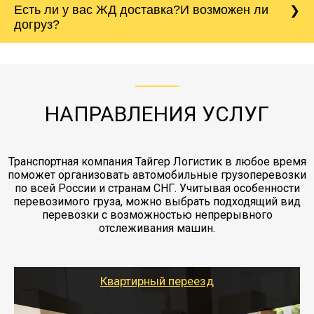
Есть ли у вас ЖД доставка?И возможен ли
непредвиденных ситуаций. Делаем страховку
сантиметров. Идеальная упаковка
морской путь. Речная доставка баржой.
Вашего груза по ставке 0.15 от стоимости
холодильника - обложить картонными
догруз?
груза. Мы сотрудничаем по услугам страховки
коробками и обмотать стрейч пленкой.
с компанией-партнером
ЖД доставка - здесь нет догрузов, только либо
Также у нас есть погрузочно-разгрузочные
"Ингострах".Страховка действует на всех
отдельные вагоны, либо есть контейнерная
работы - грузчики, краны, манипуляторы,
этапах перевозки, начиная от погрузки
жд доставка контейнерами 20 и 40 футов.
упаковка разборка мебели.
заканчивая выгрузкой в пункте получателя.
НАПРАВЛЕНИЯ УСЛУГ
Транспортная компания Тайгер Логистик в любое время
поможет организовать автомобильные грузоперевозки
по всей России и странам СНГ. Учитывая особенности
перевозимого груза, можно выбрать подходящий вид
перевозки с возможностью непрерывного
отслеживания машин.
Квартирный переезд