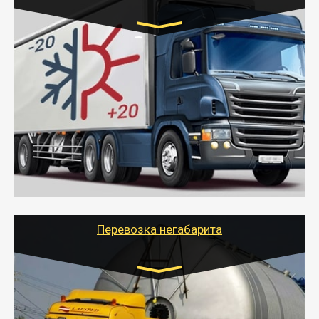
Транспорт:
Газель (1,5 и 3 тонны), Бычок, Еврофура от 5 до
10 тонн
от 6000 руб.
- Рефрижераторные перевозки грузов с
соблюдением температурного режима, работающим
термописцем, санитарной обработкой кузова и мед.
книжкой у водителя.
- Тайгер Логистик поможет быстро перевезти
скоропортящиеся продукты в любой город России с
сохранением качества товаров.
Перевозка негабарита
Цена за км. Рассчитывается
индивидуально