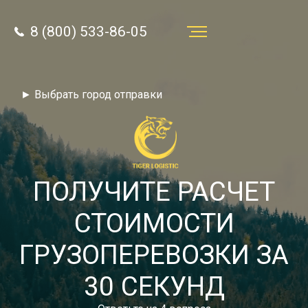
8 (800) 533-86-05
Услуги
► Выбрать город отправки
Преимущества
О компании
Направления
ПОЛУЧИТЕ РАСЧЕТ
Тарифы
СТОИМОСТИ
Отзывы
ГРУЗОПЕРЕВОЗКИ ЗА
8 (800) 533-86-05
Статьи
30 СЕКУНД
Звонок по России бесплатный
Новости
autotransport24@yandex.ru