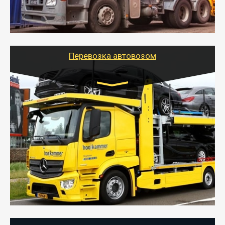
организовать доставку в порт и из порта
стандартных контейнеров на контейнеровозе,
шаландах и площадках (открытых кузовах),
используя надежные крепления.
Перевозка автовозом
Цена за км. Рассчитывается
индивидуально
- Перевозка автовозом от Тайгер Логистик – это
быстрый и безопасный способ доставить несколько
легковых автомобилей за одну поездку в другой
город.
- Наша транспортная компания организует доставку
машин автовозом, подобрав оптимальный маршрут с
учетом всех особенности по пути следования.