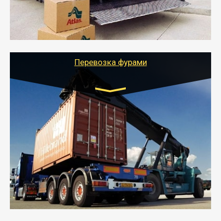
- Тайгер Логистик подберет автотранспорт, быстро и
качественно организует переезд к новому месту
службы или работы с гарантией сохранности груза и
оформлением документов, подтверждающих
расходы.
Перевозка фурами
Транспорт:
Еврофура Тент от 5 до 10 тонн
грузоподъемность
от 10 000 руб. Возможен догруз
- Доставка фурой до 20 т возможна для больших
объемов грузов, упакованных в коробки, мешки,
паллеты и россыпью в самые отдаленные места
России с гарантией полной сохранности.
- Тайгер Логистик предоставляет услуги по
грузоперевозкам для физических и юридических лиц
(ИП, ООО) по наличной и безналичной оплате (с