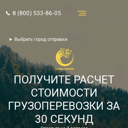
8 (800) 533-86-05
Услуги
► Выбрать город отправки
Преимущества
О компании
Направления
ПОЛУЧИТЕ РАСЧЕТ
Тарифы
СТОИМОСТИ
Отзывы
ГРУЗОПЕРЕВОЗКИ ЗА
8 (800) 533-86-05
Статьи
30 СЕКУНД
Звонок по России бесплатный
Новости
autotransport24@yandex.ru