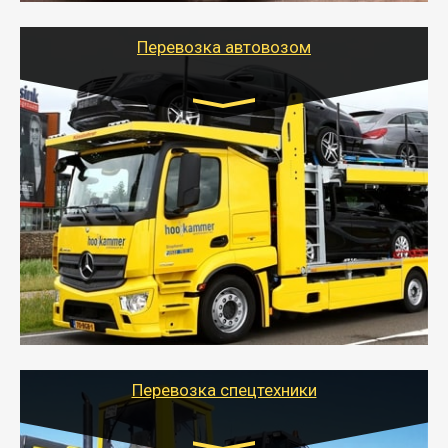
Перевозка автовозом
Цена за км. Рассчитывается
индивидуально
- Перевозка автовозом от Тайгер Логистик – это
быстрый и безопасный способ доставить несколько
легковых автомобилей за одну поездку в другой
город.
- Наша транспортная компания организует доставку
машин автовозом, подобрав оптимальный маршрут с
учетом всех особенности по пути следования.
Перевозка спецтехники