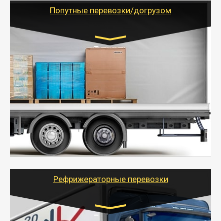
учетом и без учета НДС).
Попутные перевозки/догрузом
Транспорт:
Газель (1,5 и 3 тонны), Бычок, Еврофура от 5 до
10 тонн
от 5000 руб. Возможен догруз
- Экономный способ доставить вещи от 200 кг в
другой город - догрузом или попутно. Попутные
грузоперевозки для физлиц, ИП и юрлиц обходятся
дешевле.
- Тайгер Логистик организует доставку
крупногабаритных и личных вещей по нужному
адресу, при необходимости предоставит грузчиков
для погрузочно-разгрузочных работ при перевозке.
Рефрижераторные перевозки
Транспорт: