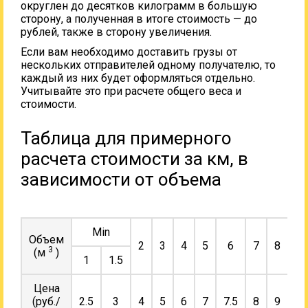
округлен до десятков килограмм в большую
сторону, а полученная в итоге стоимость — до
рублей, также в сторону увеличения.
Если вам необходимо доставить грузы от
нескольких отправителей одному получателю, то
каждый из них будет оформляться отдельно.
Учитывайте это при расчете общего веса и
стоимости.
Таблица для примерного
расчета стоимости за км, в
зависимости от объема
Min
Объем
2
3
4
5
6
7
8
9
3
(м
)
1
1.5
Цена
(руб./
2.5
3
4
5
6
7
7.5
8
9
10