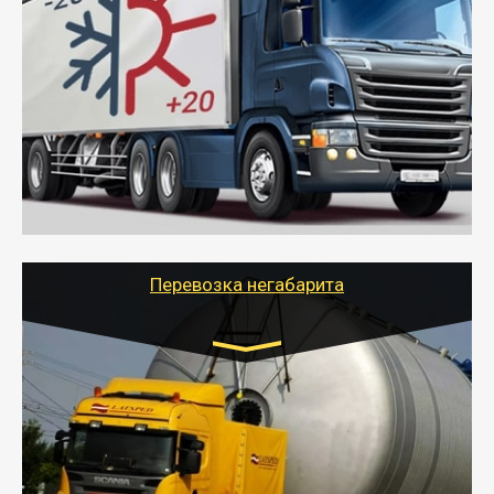
Газель (1,5 и 3 тонны), Бычок, Еврофура от 5 до
10 тонн
от 6000 руб.
- Рефрижераторные перевозки грузов с
соблюдением температурного режима, работающим
термописцем, санитарной обработкой кузова и мед.
книжкой у водителя.
- Тайгер Логистик поможет быстро перевезти
скоропортящиеся продукты в любой город России с
сохранением качества товаров.
Перевозка негабарита
Цена за км. Рассчитывается
индивидуально
- Перевозка техники и негабаритных грузов
осуществляется после получения разрешения на