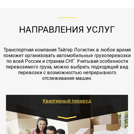
с компанией-партнером
ЖД доставка - здесь нет догрузов, только либо
Также у нас есть погрузочно-разгрузочные
"Ингострах".Страховка действует на всех
отдельные вагоны, либо есть контейнерная
работы - грузчики, краны, манипуляторы,
этапах перевозки, начиная от погрузки
жд доставка контейнерами 20 и 40 футов.
упаковка разборка мебели.
заканчивая выгрузкой в пункте получателя.
НАПРАВЛЕНИЯ УСЛУГ
Транспортная компания Тайгер Логистик в любое время
поможет организовать автомобильные грузоперевозки
по всей России и странам СНГ. Учитывая особенности
перевозимого груза, можно выбрать подходящий вид
перевозки с возможностью непрерывного
отслеживания машин.
Квартирный переезд
Транспорт:
Газель: 1,5 и 3 тонны