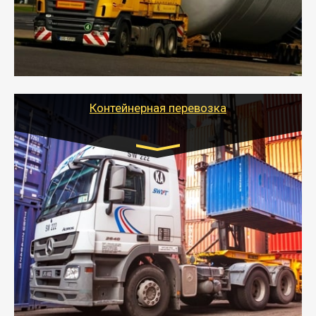
перевозку (обычно 7-14 дней).
- Тайгер Логистик в короткие сроки поможет вам
качественно и безопасно перевезти негабаритные
грузы по всей России тралом, манипулятором и
другим транспортом и подобрать оптимальный
вариант перевозки.
Контейнерная перевозка
Цена за км. Рассчитывается
индивидуально
- Контейнерные грузоперевозки на специальном
оборудованном транспорте быстро, качественно и
безопасно.
- Наша транспортная компания поможет
организовать доставку в порт и из порта
стандартных контейнеров на контейнеровозе,
шаландах и площадках (открытых кузовах),
используя надежные крепления.