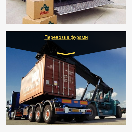
- Тайгер Логистик подберет автотранспорт, быстро и
качественно организует переезд к новому месту
службы или работы с гарантией сохранности груза и
оформлением документов, подтверждающих
расходы.
Перевозка фурами
Транспорт:
Еврофура Тент от 5 до 10 тонн
грузоподъемность
от 10 000 руб. Возможен догруз
- Доставка фурой до 20 т возможна для больших
объемов грузов, упакованных в коробки, мешки,
паллеты и россыпью в самые отдаленные места
России с гарантией полной сохранности.
- Тайгер Логистик предоставляет услуги по
грузоперевозкам для физических и юридических лиц
(ИП, ООО) по наличной и безналичной оплате (с