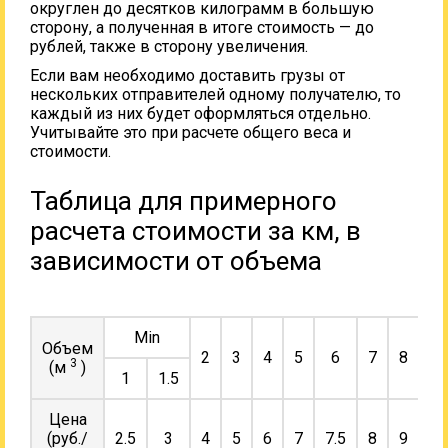
округлен до десятков килограмм в большую
сторону, а полученная в итоге стоимость — до
рублей, также в сторону увеличения.
Если вам необходимо доставить грузы от
нескольких отправителей одному получателю, то
каждый из них будет оформляться отдельно.
Учитывайте это при расчете общего веса и
стоимости.
Таблица для примерного
расчета стоимости за км, в
зависимости от объема
Min
Объем
2
3
4
5
6
7
8
9
3
(м
)
1
1.5
Цена
(руб./
2.5
3
4
5
6
7
7.5
8
9
10