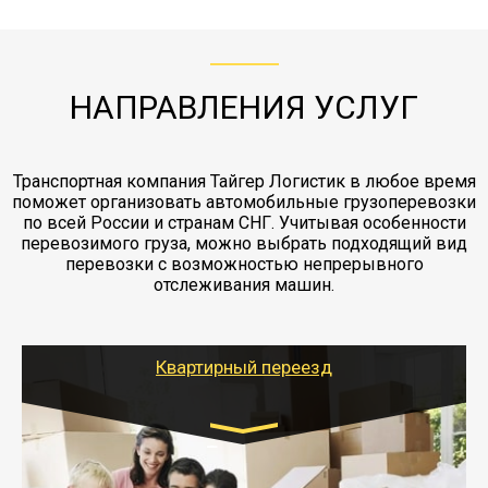
с компанией-партнером
ЖД доставка - здесь нет догрузов, только либо
Также у нас есть погрузочно-разгрузочные
"Ингострах".Страховка действует на всех
отдельные вагоны, либо есть контейнерная
работы - грузчики, краны, манипуляторы,
этапах перевозки, начиная от погрузки
жд доставка контейнерами 20 и 40 футов.
упаковка разборка мебели.
заканчивая выгрузкой в пункте получателя.
НАПРАВЛЕНИЯ УСЛУГ
Транспортная компания Тайгер Логистик в любое время
поможет организовать автомобильные грузоперевозки
по всей России и странам СНГ. Учитывая особенности
перевозимого груза, можно выбрать подходящий вид
перевозки с возможностью непрерывного
отслеживания машин.
Квартирный переезд
Транспорт:
Газель: 1,5 и 3 тонны