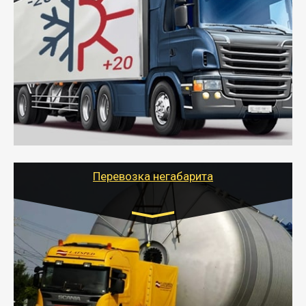
Газель (1,5 и 3 тонны), Бычок, Еврофура от 5 до
10 тонн
от 6000 руб.
- Рефрижераторные перевозки грузов с
соблюдением температурного режима, работающим
термописцем, санитарной обработкой кузова и мед.
книжкой у водителя.
- Тайгер Логистик поможет быстро перевезти
скоропортящиеся продукты в любой город России с
сохранением качества товаров.
Перевозка негабарита
Цена за км. Рассчитывается
индивидуально
- Перевозка техники и негабаритных грузов
осуществляется после получения разрешения на