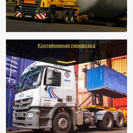
перевозку (обычно 7-14 дней).
- Тайгер Логистик в короткие сроки поможет вам
качественно и безопасно перевезти негабаритные
грузы по всей России тралом, манипулятором и
другим транспортом и подобрать оптимальный
вариант перевозки.
Контейнерная перевозка
Цена за км. Рассчитывается
индивидуально
- Контейнерные грузоперевозки на специальном
оборудованном транспорте быстро, качественно и
безопасно.
- Наша транспортная компания поможет
организовать доставку в порт и из порта
стандартных контейнеров на контейнеровозе,
шаландах и площадках (открытых кузовах),
используя надежные крепления.