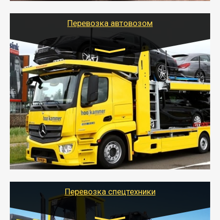
Перевозка автовозом
Цена за км. Рассчитывается
индивидуально
- Перевозка автовозом от Тайгер Логистик – это
быстрый и безопасный способ доставить несколько
легковых автомобилей за одну поездку в другой
город.
- Наша транспортная компания организует доставку
машин автовозом, подобрав оптимальный маршрут с
учетом всех особенности по пути следования.
Перевозка спецтехники