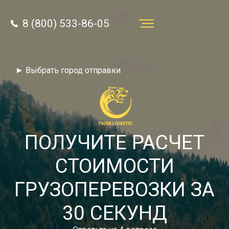
8 (800) 533-86-05
Услуги
► Выбрать город отправки
Преимущества
О компании
Направления
ПОЛУЧИТЕ РАСЧЕТ
Тарифы
СТОИМОСТИ
Отзывы
ГРУЗОПЕРЕВОЗКИ ЗА
8 (800) 533-86-05
Статьи
30 СЕКУНД
Звонок по России бесплатный
Новости
autotransport24@yandex.ru