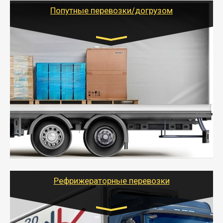
учетом и без учета НДС).
Попутные перевозки/догрузом
Транспорт:
Газель (1,5 и 3 тонны), Бычок, Еврофура от 5 до
10 тонн
от 5000 руб. Возможен догруз
- Экономный способ доставить вещи от 200 кг в
другой город - догрузом или попутно. Попутные
грузоперевозки для физлиц, ИП и юрлиц обходятся
дешевле.
- Тайгер Логистик организует доставку
крупногабаритных и личных вещей по нужному
адресу, при необходимости предоставит грузчиков
для погрузочно-разгрузочных работ при перевозке.
Рефрижераторные перевозки
Транспорт: