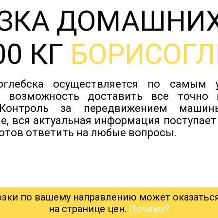
ЗКА ДОМАШНИ
00 КГ
БОРИСОГЛ
оглебска осуществляется по самым
т возможность доставить все точно 
. Контроль за передвижением машин
е, вся актуальная информация поступает 
готов ответить на любые вопросы.
озки по вашему направлению может оказатьс
на странице цен.
Почему?