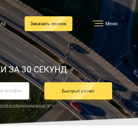
.ru
.ru
Заказать звонок
Заказать звонок
Меню
Меню
Услуги
И ЗА 30 СЕКУНД
реимущества
Быстрый расчет
икой конфиденциальности
О компании
Направления