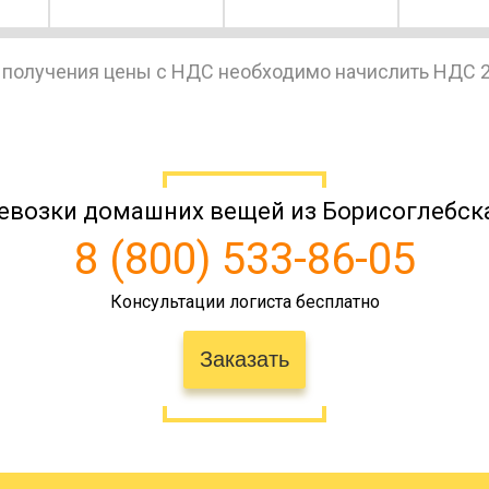
 получения цены с НДС необходимо начислить НДС 
12936
14553
20
22352
25146
34
евск
евозки домашних вещей из Борисоглебска
8 (800) 533-86-05
189068
212702
295
Консультации логиста бесплатно
22506
25320
35
Заказать
53350
60020
83