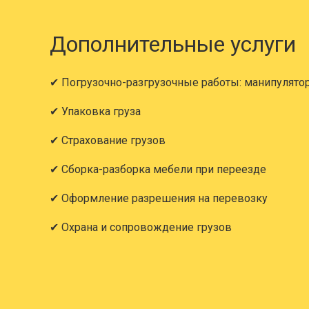
Борисоглебск → Апшерон
Дополнительные услуги
Борисоглебск → Арзамас
✔ Погрузочно-разгрузочные работы: манипулято
✔ Упаковка груза
Борисоглебск → Армавир
✔ Страхование грузов
✔ Сборка-разборка мебели при переезде
Борисоглебск → Арсенье
✔ Оформление разрешения на перевозку
✔ Охрана и сопровождение грузов
Борисоглебск → Артём