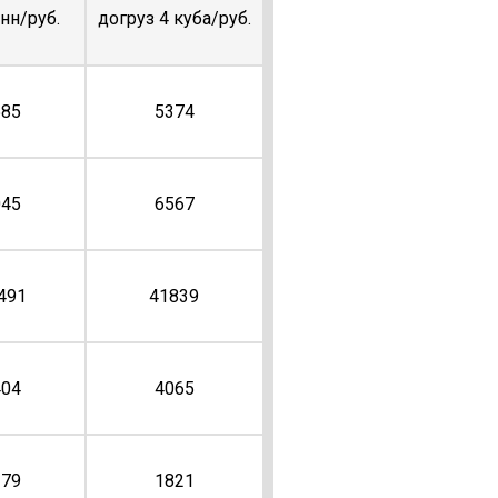
онн/руб.
догруз 4 куба/руб.
585
5374
045
6567
491
41839
404
4065
379
1821