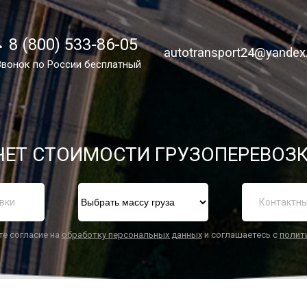
8 (800) 533-86-05
8 (800) 533-86-05
autotransport24@yandex
autotransport24@yandex
Звонок по России бесплатный
Звонок по России бесплатный
ЕТ СТОИМОСТИ ГРУЗОПЕРЕВОЗК
П
те согласие на
обработку персональных данных
и соглашаетесь с
полит