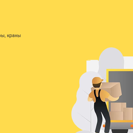
21274
23934
33
ск
12672
14256
19
ры, краны
20152
22671
31
193248
217404
301
в
195954
220449
306