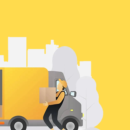
241
5319
800
3168
488
5038
950
48312
179
48989