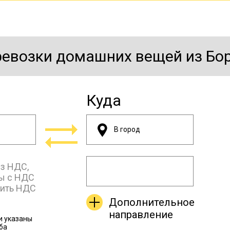
ревозки домашних вещей из Бо
Куда
з НДС,
ы с НДС
лить НДС
Дополнительное
направление
и указаны
ба