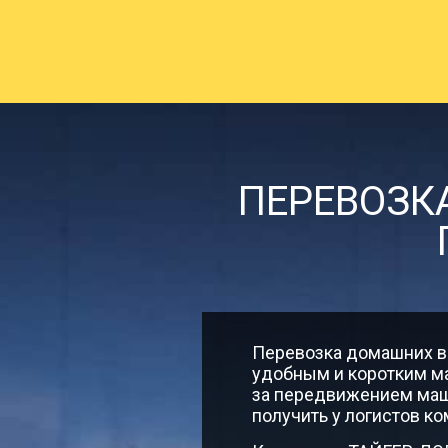
Борисоглебск → Архангел
Борисоглебск → Асино
Борисоглебск → Астрахан
ПЕРЕВОЗК
Борисоглебск → Ачинск
Борисоглебск → Балаков
Перевозка домашних ве
удобным и коротким ма
за передвижением маш
получить у логистов ко
Борисоглебск → Балаших