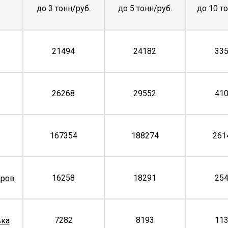
до 3 тонн/руб.
до 5 тонн/руб.
до 10 т
21494
24182
33
26268
29552
41
167354
188274
261
16258
18291
25
дров
7282
8193
11
вка