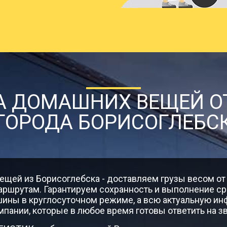
40656
45738
63
ьск
77374
87047
120
17402
19578
27
ь
А ДОМАШНИХ ВЕЩЕЙ ОТ 
ГОРОДА БОРИСОГЛЕБС
82808
93159
129
10120
11385
15
о
щей из Борисоглебска - доставляем грузы весом от 
ршрутам. Гарантируем сохранность и выполнение ср
ины в круглосуточном режиме, а всю актуальную и
мпании, которые в любое время готовы ответить на зв
13816
15543
21
а