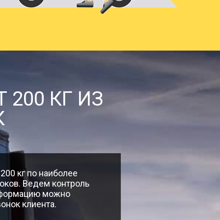
525
10164
897
19344
191
4351
200 КГ ИЗ
К
388
20702
813
2530
200 кг по наиболее
оков. Ведем контроль
нформацию можно
онок клиента.
588
3454