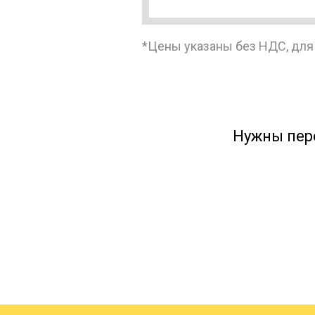
*Цены указаны без НДС, для
Борисоглебск → Алексин
Борисоглебск → Альметь
Нужны пер
Борисоглебск → Амурск
Борисоглебск → Анапа
Борисоглебск → Апатиты