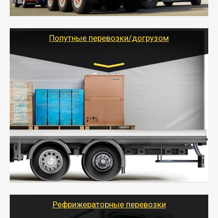
- Тайгер Логистик предоставляет услуги по
грузоперевозкам для физических и юридических лиц
(ИП, ООО) по наличной и безналичной оплате (с
учетом и без учета НДС).
Попутные перевозки/догрузом
Транспорт:
Газель (1,5 и 3 тонны), Бычок, Еврофура от 5 до
10 тонн
от 5000 руб. Возможен догруз
- Экономный способ доставить вещи от 200 кг в
другой город - догрузом или попутно. Попутные
грузоперевозки для физлиц, ИП и юрлиц обходятся
дешевле.
- Тайгер Логистик организует доставку
крупногабаритных и личных вещей по нужному
адресу, при необходимости предоставит грузчиков
для погрузочно-разгрузочных работ при перевозке.
Рефрижераторные перевозки