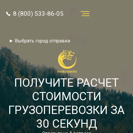
8 (800) 533-86-05
Услуги
► Выбрать город отправки
Преимущества
О компании
Направления
ПОЛУЧИТЕ РАСЧЕТ
Тарифы
СТОИМОСТИ
Отзывы
ГРУЗОПЕРЕВОЗКИ ЗА
8 (800) 533-86-05
Статьи
30 СЕКУНД
Звонок по России бесплатный
Новости
autotransport24@yandex.ru