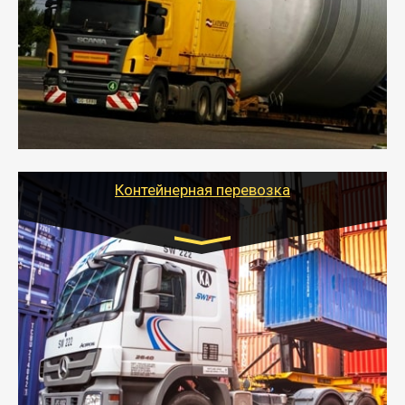
- Перевозка техники и негабаритных грузов
осуществляется после получения разрешения на
перевозку (обычно 7-14 дней).
- Тайгер Логистик в короткие сроки поможет вам
качественно и безопасно перевезти негабаритные
грузы по всей России тралом, манипулятором и
другим транспортом и подобрать оптимальный
вариант перевозки.
Контейнерная перевозка
Цена за км. Рассчитывается
индивидуально
- Контейнерные грузоперевозки на специальном
оборудованном транспорте быстро, качественно и
безопасно.
- Наша транспортная компания поможет