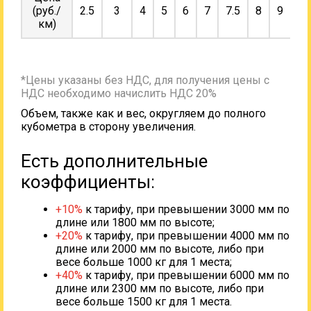
(руб./
2.5
3
4
5
6
7
7.5
8
9
10
км)
*Цены указаны без НДС, для получения цены с
НДС необходимо начислить НДС 20%
Объем, также как и вес, округляем до полного
кубометра в сторону увеличения.
Есть дополнительные
коэффициенты:
+10%
к тарифу, при превышении 3000 мм по
длине или 1800 мм по высоте;
+20%
к тарифу, при превышении 4000 мм по
длине или 2000 мм по высоте, либо при
весе больше 1000 кг для 1 места;
+40%
к тарифу, при превышении 6000 мм по
длине или 2300 мм по высоте, либо при
весе больше 1500 кг для 1 места.