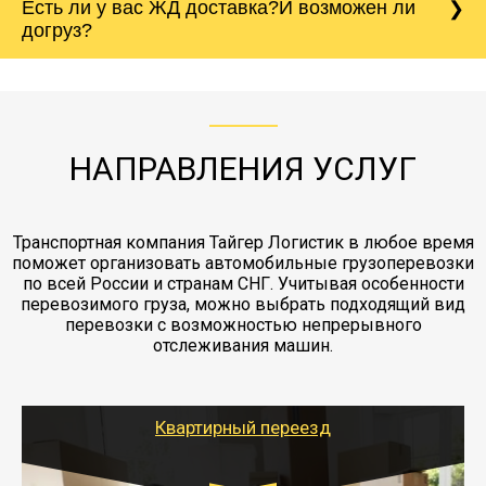
Есть ли у вас ЖД доставка?И возможен ли
непредвиденных ситуаций. Делаем страховку
сантиметров. Идеальная упаковка
морской путь. Речная доставка баржой.
Вашего груза по ставке 0.15 от стоимости
холодильника - обложить картонными
догруз?
груза. Мы сотрудничаем по услугам страховки
коробками и обмотать стрейч пленкой.
с компанией-партнером
ЖД доставка - здесь нет догрузов, только либо
Также у нас есть погрузочно-разгрузочные
"Ингострах".Страховка действует на всех
отдельные вагоны, либо есть контейнерная
работы - грузчики, краны, манипуляторы,
этапах перевозки, начиная от погрузки
жд доставка контейнерами 20 и 40 футов.
упаковка разборка мебели.
заканчивая выгрузкой в пункте получателя.
НАПРАВЛЕНИЯ УСЛУГ
Транспортная компания Тайгер Логистик в любое время
поможет организовать автомобильные грузоперевозки
по всей России и странам СНГ. Учитывая особенности
перевозимого груза, можно выбрать подходящий вид
перевозки с возможностью непрерывного
отслеживания машин.
Квартирный переезд