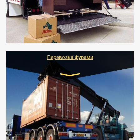
- Служебный или военный переезд может быть на
отдельном авто или догрузом (по меньшей
стоимости).
- Тайгер Логистик подберет автотранспорт, быстро и
качественно организует переезд к новому месту
службы или работы с гарантией сохранности груза и
оформлением документов, подтверждающих
расходы.
Перевозка фурами
Транспорт:
Еврофура Тент от 5 до 10 тонн
грузоподъемность
от 10 000 руб. Возможен догруз
- Доставка фурой до 20 т возможна для больших
объемов грузов, упакованных в коробки, мешки,
паллеты и россыпью в самые отдаленные места
России с гарантией полной сохранности.