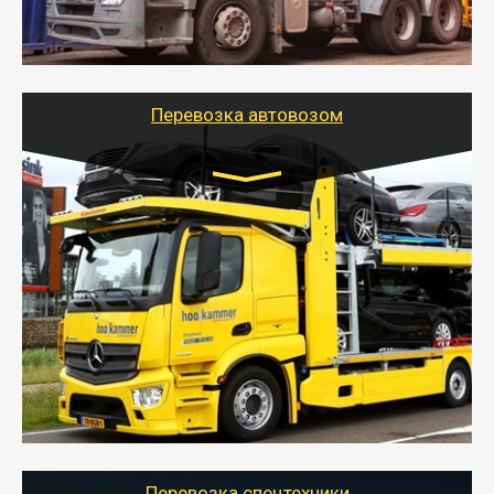
организовать доставку в порт и из порта
стандартных контейнеров на контейнеровозе,
шаландах и площадках (открытых кузовах),
используя надежные крепления.
Перевозка автовозом
Цена за км. Рассчитывается
индивидуально
- Перевозка автовозом от Тайгер Логистик – это
быстрый и безопасный способ доставить несколько
легковых автомобилей за одну поездку в другой
город.
- Наша транспортная компания организует доставку
машин автовозом, подобрав оптимальный маршрут с
учетом всех особенности по пути следования.
Перевозка спецтехники