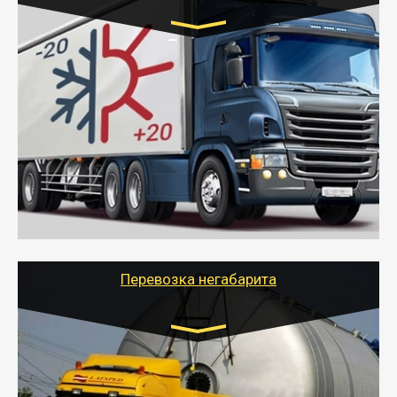
Транспорт:
Газель (1,5 и 3 тонны), Бычок, Еврофура от 5 до
10 тонн
от 6000 руб.
- Рефрижераторные перевозки грузов с
соблюдением температурного режима, работающим
термописцем, санитарной обработкой кузова и мед.
книжкой у водителя.
- Тайгер Логистик поможет быстро перевезти
скоропортящиеся продукты в любой город России с
сохранением качества товаров.
Перевозка негабарита
Цена за км. Рассчитывается
индивидуально