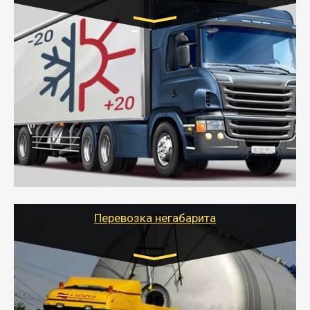
Транспорт:
Газель (1,5 и 3 тонны), Бычок, Еврофура от 5 до
10 тонн
от 6000 руб.
- Рефрижераторные перевозки грузов с
соблюдением температурного режима, работающим
термописцем, санитарной обработкой кузова и мед.
книжкой у водителя.
- Тайгер Логистик поможет быстро перевезти
скоропортящиеся продукты в любой город России с
сохранением качества товаров.
Перевозка негабарита
Цена за км. Рассчитывается
индивидуально