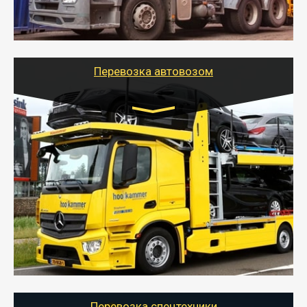
организовать доставку в порт и из порта
стандартных контейнеров на контейнеровозе,
шаландах и площадках (открытых кузовах),
используя надежные крепления.
Перевозка автовозом
Цена за км. Рассчитывается
индивидуально
- Перевозка автовозом от Тайгер Логистик – это
быстрый и безопасный способ доставить несколько
легковых автомобилей за одну поездку в другой
город.
- Наша транспортная компания организует доставку
машин автовозом, подобрав оптимальный маршрут с
учетом всех особенности по пути следования.
Перевозка спецтехники