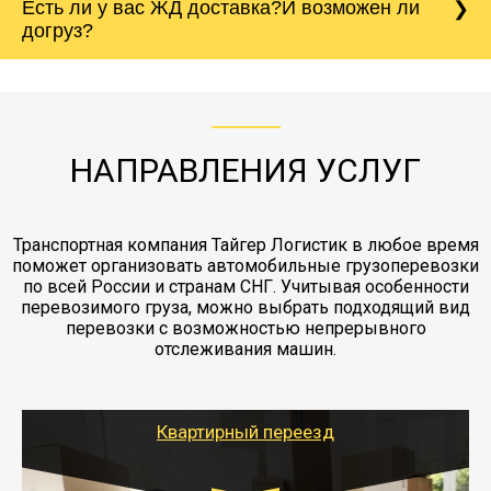
Есть ли у вас ЖД доставка?И возможен ли
непредвиденных ситуаций. Делаем страховку
сантиметров. Идеальная упаковка
морской путь. Речная доставка баржой.
Вашего груза по ставке 0.15 от стоимости
холодильника - обложить картонными
догруз?
груза. Мы сотрудничаем по услугам страховки
коробками и обмотать стрейч пленкой.
с компанией-партнером
ЖД доставка - здесь нет догрузов, только либо
Также у нас есть погрузочно-разгрузочные
"Ингострах".Страховка действует на всех
отдельные вагоны, либо есть контейнерная
работы - грузчики, краны, манипуляторы,
этапах перевозки, начиная от погрузки
жд доставка контейнерами 20 и 40 футов.
упаковка разборка мебели.
заканчивая выгрузкой в пункте получателя.
НАПРАВЛЕНИЯ УСЛУГ
Транспортная компания Тайгер Логистик в любое время
поможет организовать автомобильные грузоперевозки
по всей России и странам СНГ. Учитывая особенности
перевозимого груза, можно выбрать подходящий вид
перевозки с возможностью непрерывного
отслеживания машин.
Квартирный переезд