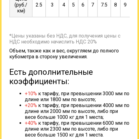
(руб./
2.5
3
4
5
6
7
7.5
8
9
10
км)
*Цены указаны без НДС, для получения цены с
НДС необходимо начислить НДС 20%
Объем, также как и вес, округляем до полного
кубометра в сторону увеличения.
Есть дополнительные
коэффициенты:
+10%
к тарифу, при превышении 3000 мм по
длине или 1800 мм по высоте;
+20%
к тарифу, при превышении 4000 мм по
длине или 2000 мм по высоте, либо при
весе больше 1000 кг для 1 места;
+40%
к тарифу, при превышении 6000 мм по
длине или 2300 мм по высоте, либо при
весе больше 1500 кг для 1 места.