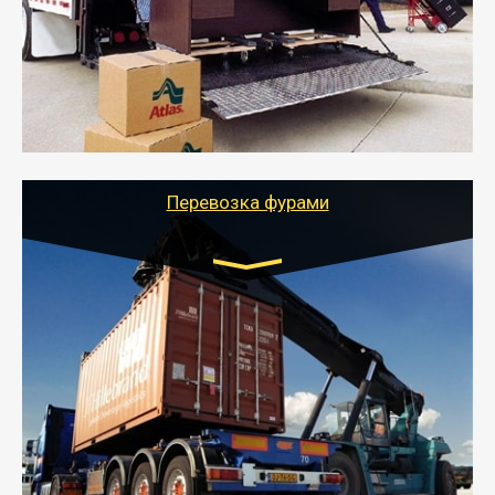
- Служебный или военный переезд может быть на
отдельном авто или догрузом (по меньшей
стоимости).
- Тайгер Логистик подберет автотранспорт, быстро и
качественно организует переезд к новому месту
службы или работы с гарантией сохранности груза и
оформлением документов, подтверждающих
расходы.
Перевозка фурами
Транспорт:
Еврофура Тент от 5 до 10 тонн
грузоподъемность
от 10 000 руб. Возможен догруз
- Доставка фурой до 20 т возможна для больших
объемов грузов, упакованных в коробки, мешки,
паллеты и россыпью в самые отдаленные места
России с гарантией полной сохранности.