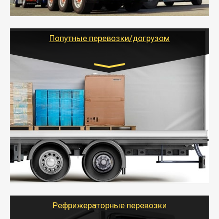
- Тайгер Логистик предоставляет услуги по
грузоперевозкам для физических и юридических лиц
(ИП, ООО) по наличной и безналичной оплате (с
учетом и без учета НДС).
Попутные перевозки/догрузом
Транспорт:
Газель (1,5 и 3 тонны), Бычок, Еврофура от 5 до
10 тонн
от 5000 руб. Возможен догруз
- Экономный способ доставить вещи от 200 кг в
другой город - догрузом или попутно. Попутные
грузоперевозки для физлиц, ИП и юрлиц обходятся
дешевле.
- Тайгер Логистик организует доставку
крупногабаритных и личных вещей по нужному
адресу, при необходимости предоставит грузчиков
для погрузочно-разгрузочных работ при перевозке.
Рефрижераторные перевозки