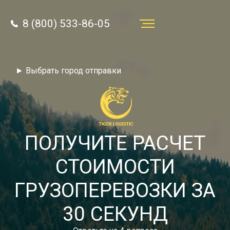
8 (800) 533-86-05
Услуги
► Выбрать город отправки
Преимущества
О компании
Направления
ПОЛУЧИТЕ РАСЧЕТ
Тарифы
СТОИМОСТИ
Отзывы
ГРУЗОПЕРЕВОЗКИ ЗА
8 (800) 533-86-05
Статьи
30 СЕКУНД
Звонок по России бесплатный
Новости
autotransport24@yandex.ru