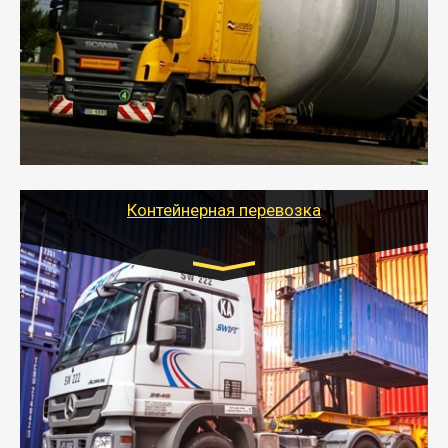
- Перевозка техники и негабаритных грузов
осуществляется после получения разрешения на
перевозку (обычно 7-14 дней).
- Тайгер Логистик в короткие сроки поможет вам
качественно и безопасно перевезти негабаритные
грузы по всей России тралом, манипулятором и
другим транспортом и подобрать оптимальный
вариант перевозки.
Контейнерная перевозка
Цена за км. Рассчитывается
индивидуально
- Контейнерные грузоперевозки на специальном
оборудованном транспорте быстро, качественно и
безопасно.
- Наша транспортная компания поможет