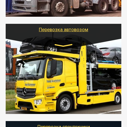
организовать доставку в порт и из порта
стандартных контейнеров на контейнеровозе,
шаландах и площадках (открытых кузовах),
используя надежные крепления.
Перевозка автовозом
Цена за км. Рассчитывается
индивидуально
- Перевозка автовозом от Тайгер Логистик – это
быстрый и безопасный способ доставить несколько
легковых автомобилей за одну поездку в другой
город.
- Наша транспортная компания организует доставку
машин автовозом, подобрав оптимальный маршрут с
учетом всех особенности по пути следования.
Перевозка спецтехники