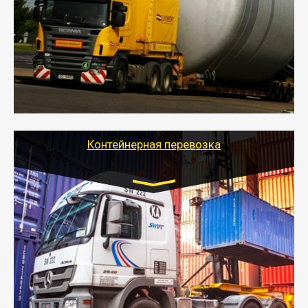
- Перевозка техники и негабаритных грузов
осуществляется после получения разрешения на
перевозку (обычно 7-14 дней).
- Тайгер Логистик в короткие сроки поможет вам
качественно и безопасно перевезти негабаритные
грузы по всей России тралом, манипулятором и
другим транспортом и подобрать оптимальный
вариант перевозки.
Контейнерная перевозка
Цена за км. Рассчитывается
индивидуально
- Контейнерные грузоперевозки на специальном
оборудованном транспорте быстро, качественно и
безопасно.
- Наша транспортная компания поможет