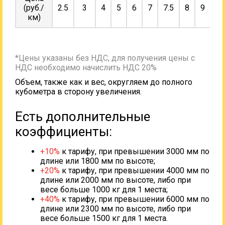
(руб./
2.5
3
4
5
6
7
7.5
8
9
10
км)
*Цены указаны без НДС, для получения цены с
НДС необходимо начислить НДС 20%
Объем, также как и вес, округляем до полного
кубометра в сторону увеличения.
Есть дополнительные
коэффициенты:
+10%
к тарифу, при превышении 3000 мм по
длине или 1800 мм по высоте;
+20%
к тарифу, при превышении 4000 мм по
длине или 2000 мм по высоте, либо при
весе больше 1000 кг для 1 места;
+40%
к тарифу, при превышении 6000 мм по
длине или 2300 мм по высоте, либо при
весе больше 1500 кг для 1 места.