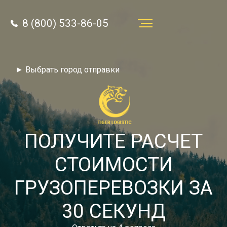
8 (800) 533-86-05
Услуги
► Выбрать город отправки
Преимущества
О компании
Направления
ПОЛУЧИТЕ РАСЧЕТ
Тарифы
СТОИМОСТИ
Отзывы
ГРУЗОПЕРЕВОЗКИ ЗА
8 (800) 533-86-05
Статьи
30 СЕКУНД
Звонок по России бесплатный
Новости
autotransport24@yandex.ru