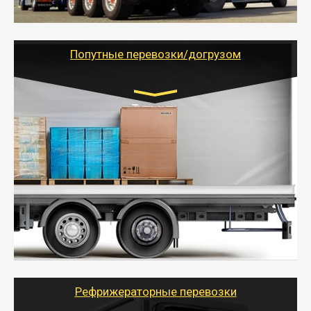
- Тайгер Логистик предоставляет услуги по
грузоперевозкам для физических и юридических лиц
(ИП, ООО) по наличной и безналичной оплате (с
учетом и без учета НДС).
Попутные перевозки/догрузом
Транспорт:
Газель (1,5 и 3 тонны), Бычок, Еврофура от 5 до
10 тонн
от 5000 руб. Возможен догруз
- Экономный способ доставить вещи от 200 кг в
другой город - догрузом или попутно. Попутные
грузоперевозки для физлиц, ИП и юрлиц обходятся
дешевле.
- Тайгер Логистик организует доставку
крупногабаритных и личных вещей по нужному
адресу, при необходимости предоставит грузчиков
для погрузочно-разгрузочных работ при перевозке.
Рефрижераторные перевозки