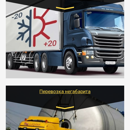
Транспорт:
Газель (1,5 и 3 тонны), Бычок, Еврофура от 5 до
10 тонн
от 6000 руб.
- Рефрижераторные перевозки грузов с
соблюдением температурного режима, работающим
термописцем, санитарной обработкой кузова и мед.
книжкой у водителя.
- Тайгер Логистик поможет быстро перевезти
скоропортящиеся продукты в любой город России с
сохранением качества товаров.
Перевозка негабарита
Цена за км. Рассчитывается
индивидуально