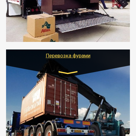
- Служебный или военный переезд может быть на
отдельном авто или догрузом (по меньшей
стоимости).
- Тайгер Логистик подберет автотранспорт, быстро и
качественно организует переезд к новому месту
службы или работы с гарантией сохранности груза и
оформлением документов, подтверждающих
расходы.
Перевозка фурами
Транспорт:
Еврофура Тент от 5 до 10 тонн
грузоподъемность
от 10 000 руб. Возможен догруз
- Доставка фурой до 20 т возможна для больших
объемов грузов, упакованных в коробки, мешки,
паллеты и россыпью в самые отдаленные места
России с гарантией полной сохранности.