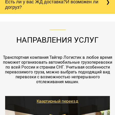
Есть ли у вас ЖД доставка?И возможен ли
непредвиденных ситуаций. Делаем страховку
сантиметров. Идеальная упаковка
морской путь. Речная доставка баржой.
Вашего груза по ставке 0.15 от стоимости
холодильника - обложить картонными
догруз?
груза. Мы сотрудничаем по услугам страховки
коробками и обмотать стрейч пленкой.
с компанией-партнером
ЖД доставка - здесь нет догрузов, только либо
Также у нас есть погрузочно-разгрузочные
"Ингострах".Страховка действует на всех
отдельные вагоны, либо есть контейнерная
работы - грузчики, краны, манипуляторы,
этапах перевозки, начиная от погрузки
жд доставка контейнерами 20 и 40 футов.
упаковка разборка мебели.
заканчивая выгрузкой в пункте получателя.
НАПРАВЛЕНИЯ УСЛУГ
Транспортная компания Тайгер Логистик в любое время
поможет организовать автомобильные грузоперевозки
по всей России и странам СНГ. Учитывая особенности
перевозимого груза, можно выбрать подходящий вид
перевозки с возможностью непрерывного
отслеживания машин.
Квартирный переезд