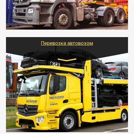
- Наша транспортная компания поможет
организовать доставку в порт и из порта
стандартных контейнеров на контейнеровозе,
шаландах и площадках (открытых кузовах),
используя надежные крепления.
Перевозка автовозом
Цена за км. Рассчитывается
индивидуально
- Перевозка автовозом от Тайгер Логистик – это
быстрый и безопасный способ доставить несколько
легковых автомобилей за одну поездку в другой
город.
- Наша транспортная компания организует доставку
машин автовозом, подобрав оптимальный маршрут с
учетом всех особенности по пути следования.