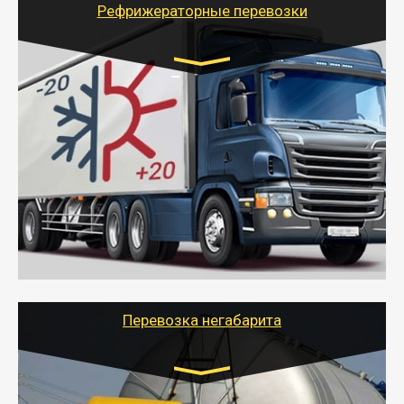
Рефрижераторные перевозки
Транспорт:
Газель (1,5 и 3 тонны), Бычок, Еврофура от 5 до
10 тонн
от 6000 руб.
- Рефрижераторные перевозки грузов с
соблюдением температурного режима, работающим
термописцем, санитарной обработкой кузова и мед.
книжкой у водителя.
- Тайгер Логистик поможет быстро перевезти
скоропортящиеся продукты в любой город России с
сохранением качества товаров.
Перевозка негабарита
Цена за км. Рассчитывается