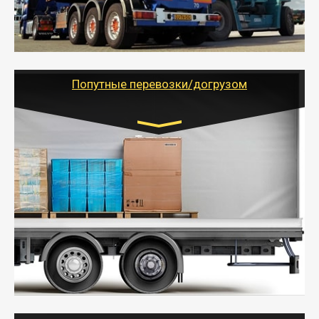
паллеты и россыпью в самые отдаленные места
России с гарантией полной сохранности.
- Тайгер Логистик предоставляет услуги по
грузоперевозкам для физических и юридических лиц
(ИП, ООО) по наличной и безналичной оплате (с
учетом и без учета НДС).
Попутные перевозки/догрузом
Транспорт:
Газель (1,5 и 3 тонны), Бычок, Еврофура от 5 до
10 тонн
от 5000 руб. Возможен догруз
- Экономный способ доставить вещи от 200 кг в
другой город - догрузом или попутно. Попутные
грузоперевозки для физлиц, ИП и юрлиц обходятся
дешевле.
- Тайгер Логистик организует доставку
крупногабаритных и личных вещей по нужному
адресу, при необходимости предоставит грузчиков
для погрузочно-разгрузочных работ при перевозке.