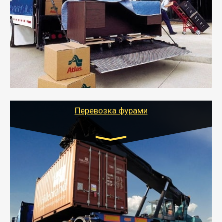
от 5000 руб.
- Служебный или военный переезд может быть на
отдельном авто или догрузом (по меньшей
стоимости).
- Тайгер Логистик подберет автотранспорт, быстро и
качественно организует переезд к новому месту
службы или работы с гарантией сохранности груза и
оформлением документов, подтверждающих
расходы.
Перевозка фурами
Транспорт:
Еврофура Тент от 5 до 10 тонн
грузоподъемность
от 10 000 руб. Возможен догруз
- Доставка фурой до 20 т возможна для больших
объемов грузов, упакованных в коробки, мешки,