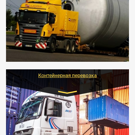
индивидуально
- Перевозка техники и негабаритных грузов
осуществляется после получения разрешения на
перевозку (обычно 7-14 дней).
- Тайгер Логистик в короткие сроки поможет вам
качественно и безопасно перевезти негабаритные
грузы по всей России тралом, манипулятором и
другим транспортом и подобрать оптимальный
вариант перевозки.
Контейнерная перевозка
Цена за км. Рассчитывается
индивидуально
- Контейнерные грузоперевозки на специальном
оборудованном транспорте быстро, качественно и
безопасно.