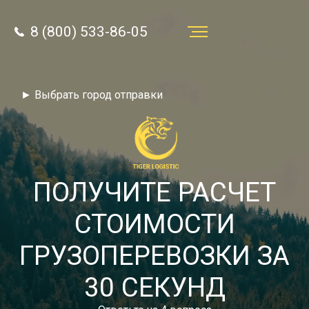
8 (800) 533-86-05
Услуги
► Выбрать город отправки
Преимущества
О компании
Направления
ПОЛУЧИТЕ РАСЧЕТ
Тарифы
СТОИМОСТИ
Отзывы
ГРУЗОПЕРЕВОЗКИ ЗА
8 (800) 533-86-05
Статьи
30 СЕКУНД
Звонок по России бесплатный
Новости
autotransport24@yandex.ru