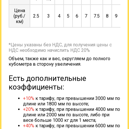
Цена
(руб./
2.5
3
4
5
6
7
7.5
8
9
10
км)
*Цены указаны без НДС, для получения цены с
НДС необходимо начислить НДС 20%
Объем, также как и вес, округляем до полного
кубометра в сторону увеличения.
Есть дополнительные
коэффициенты:
+10%
к тарифу, при превышении 3000 мм по
длине или 1800 мм по высоте;
+20%
к тарифу, при превышении 4000 мм по
длине или 2000 мм по высоте, либо при
весе больше 1000 кг для 1 места;
+40%
к тарифу, при превышении 6000 мм по