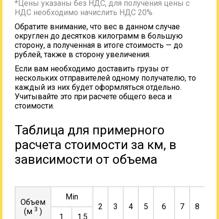
*Цены указаны без НДС, для получения цены с
НДС необходимо начислить НДС 20%
Обратите внимание, что вес в данном случае
округлен до десятков килограмм в большую
сторону, а полученная в итоге стоимость — до
рублей, также в сторону увеличения.
Если вам необходимо доставить грузы от
нескольких отправителей одному получателю, то
каждый из них будет оформляться отдельно.
Учитывайте это при расчете общего веса и
стоимости.
Таблица для примерного
расчета стоимости за км, в
зависимости от объема
Min
Объем
2
3
4
5
6
7
8
9
3
(м
)
1
1.5