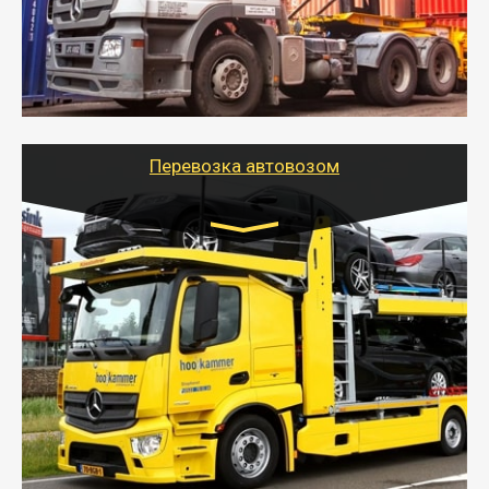
безопасно.
- Наша транспортная компания поможет
организовать доставку в порт и из порта
стандартных контейнеров на контейнеровозе,
шаландах и площадках (открытых кузовах),
используя надежные крепления.
Перевозка автовозом
Цена за км. Рассчитывается
индивидуально
- Перевозка автовозом от Тайгер Логистик – это
быстрый и безопасный способ доставить несколько
легковых автомобилей за одну поездку в другой
город.
- Наша транспортная компания организует доставку
машин автовозом, подобрав оптимальный маршрут с
учетом всех особенности по пути следования.