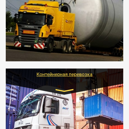
Цена за км. Рассчитывается
индивидуально
- Перевозка техники и негабаритных грузов
осуществляется после получения разрешения на
перевозку (обычно 7-14 дней).
- Тайгер Логистик в короткие сроки поможет вам
качественно и безопасно перевезти негабаритные
грузы по всей России тралом, манипулятором и
другим транспортом и подобрать оптимальный
вариант перевозки.
Контейнерная перевозка
Цена за км. Рассчитывается
индивидуально
- Контейнерные грузоперевозки на специальном
оборудованном транспорте быстро, качественно и