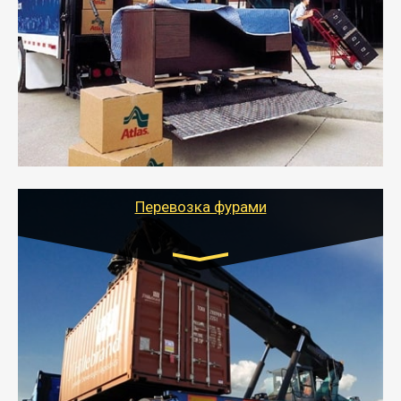
от 5000 руб.
- Служебный или военный переезд может быть на
отдельном авто или догрузом (по меньшей
стоимости).
- Тайгер Логистик подберет автотранспорт, быстро и
качественно организует переезд к новому месту
службы или работы с гарантией сохранности груза и
оформлением документов, подтверждающих
расходы.
Перевозка фурами
Транспорт:
Еврофура Тент от 5 до 10 тонн
грузоподъемность
от 10 000 руб. Возможен догруз
- Доставка фурой до 20 т возможна для больших