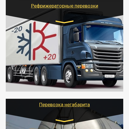
для погрузочно-разгрузочных работ при перевозке.
Рефрижераторные перевозки
Транспорт:
Газель (1,5 и 3 тонны), Бычок, Еврофура от 5 до
10 тонн
от 6000 руб.
- Рефрижераторные перевозки грузов с
соблюдением температурного режима, работающим
термописцем, санитарной обработкой кузова и мед.
книжкой у водителя.
- Тайгер Логистик поможет быстро перевезти
скоропортящиеся продукты в любой город России с
сохранением качества товаров.
Перевозка негабарита