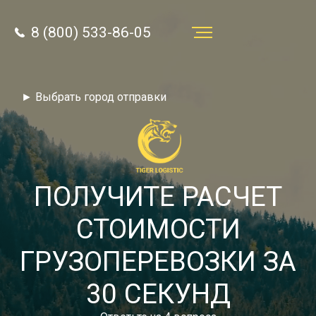
8 (800) 533-86-05
Услуги
► Выбрать город отправки
Преимущества
О компании
Направления
ПОЛУЧИТЕ РАСЧЕТ
Тарифы
СТОИМОСТИ
Отзывы
ГРУЗОПЕРЕВОЗКИ ЗА
8 (800) 533-86-05
Статьи
30 СЕКУНД
Звонок по России бесплатный
Новости
autotransport24@yandex.ru