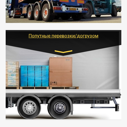
объемов грузов, упакованных в коробки, мешки,
паллеты и россыпью в самые отдаленные места
России с гарантией полной сохранности.
- Тайгер Логистик предоставляет услуги по
грузоперевозкам для физических и юридических лиц
(ИП, ООО) по наличной и безналичной оплате (с
учетом и без учета НДС).
Попутные перевозки/догрузом
Транспорт:
Газель (1,5 и 3 тонны), Бычок, Еврофура от 5 до
10 тонн
от 5000 руб. Возможен догруз
- Экономный способ доставить вещи от 200 кг в
другой город - догрузом или попутно. Попутные
грузоперевозки для физлиц, ИП и юрлиц обходятся
дешевле.
- Тайгер Логистик организует доставку
крупногабаритных и личных вещей по нужному
адресу, при необходимости предоставит грузчиков