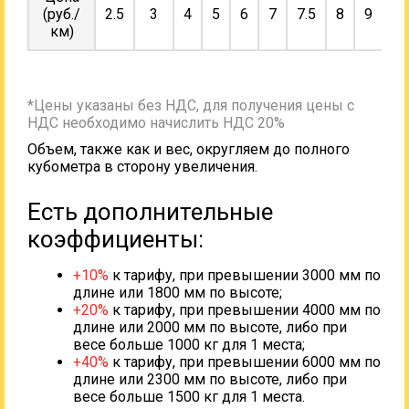
(руб./
2.5
3
4
5
6
7
7.5
8
9
10
км)
*Цены указаны без НДС, для получения цены с
НДС необходимо начислить НДС 20%
Объем, также как и вес, округляем до полного
кубометра в сторону увеличения.
Есть дополнительные
коэффициенты:
+10%
к тарифу, при превышении 3000 мм по
длине или 1800 мм по высоте;
+20%
к тарифу, при превышении 4000 мм по
длине или 2000 мм по высоте, либо при
весе больше 1000 кг для 1 места;
+40%
к тарифу, при превышении 6000 мм по
длине или 2300 мм по высоте, либо при
весе больше 1500 кг для 1 места.