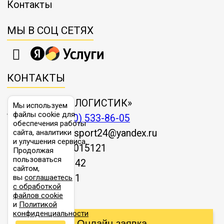
Контакты
Армавир → Вышний
МЫ В СОЦ СЕТЯХ
37136
41778
58025
9
Волочек
33022
37151
51597
8
Армавир → Вязники
КОНТАКТЫ
ООО «ТАЙГЕР-ЛОГИСТИК»
Мы используем
32340
36383
50532
8
Армавир → Вязьма
файлы cookie для
Телефон:
8 (800) 533-86-05
обеспечения работы
E-mail:
autotransport24@yandex.ru
сайта, аналитики
и улучшения сервиса.
ОГРН
1181690015121
Продолжая
45848
51579
71638
11
Армавир → Гатчина
пользоваться
ИНН
1655399042
сайтом,
КПП
165501001
вы
соглашаетесь
с обработкой
Армавир →
файлов cookie
7700
8663
12032
1
Геленджик
и
Политикой
конфиденциальности
Онлайн заявка