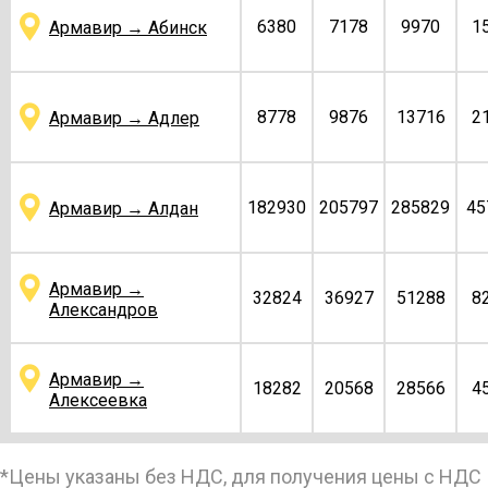
6380
7178
9970
1
Армавир → Абинск
8778
9876
13716
2
Армавир → Адлер
182930
205797
285829
45
Армавир → Алдан
Армавир →
32824
36927
51288
8
Александров
Армавир →
18282
20568
28566
4
Алексеевка
*Цены указаны без НДС, для получения цены с НДС
27434
30864
42866
6
Армавир → Алексин