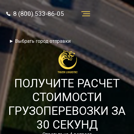
8 (800) 533-86-05
Услуги
► Выбрать город отправки
Преимущества
О компании
Направления
ПОЛУЧИТЕ РАСЧЕТ
Тарифы
СТОИМОСТИ
Отзывы
ГРУЗОПЕРЕВОЗКИ ЗА
8 (800) 533-86-05
Статьи
30 СЕКУНД
Звонок по России бесплатный
Новости
autotransport24@yandex.ru