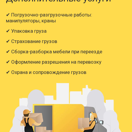
32868
36977
51357
8
Армавир → Арзамас
✔ Погрузочно-разгрузочные работы:
манипуляторы, краны
✔ Упаковка груза
208846
234953
326322
52
Армавир → Арсеньев
✔ Страхование грузов
✔ Сборка-разборка мебели при переезде
211530
237972
330516
52
Армавир → Артём
✔ Оформление разрешения на перевозку
✔ Охрана и сопровождение грузов
Армавир →
57222
64376
89410
14
Архангельск
92950
104570
145235
23
Армавир → Асино