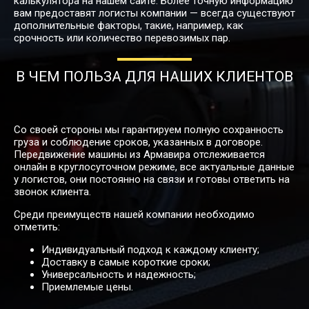
калькулятора на нашем сайте. Более точную информацию
Армавир →
вам предоставят логисты компании — всегда существуют
182776
205623
285588
45
Благовещенск
дополнительные факторы, такие, например, как
срочность или количество перевозимых пар.
Армавир →
В ЧЕМ ПОЛЬЗА ДЛЯ НАШИХ КЛИЕНТОВ
24860
27968
38845
6
Богородицк
Армавир → Большой
Со своей стороны мы гарантируем полную сохранность
212982
239606
332785
53
Камень
груза и соблюдение сроков, указанных в договоре.
Передвижение машины из Армавира отслеживается
онлайн в круглосуточном режиме, все актуальные данные
у логистов, они постоянно на связи и готовы ответить на
Армавир →
20108
22622
31420
5
звонок клиента.
Борисоглебск
Среди преимуществ нашей компании необходимо
отметить:
121396
136571
189682
30
Армавир → Братск
Индивидуальный подход к каждому клиенту;
Доставку в самые короткие сроки;
Универсальность и надежность;
Приемлемые цены.
29194
32844
45616
7
Армавир → Брянск