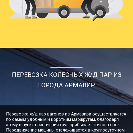
15444
17375
24132
3
Армавир → Астрахань
98384
110682
153725
24
Армавир → Ачинск
25696
28908
40150
6
Армавир → Балаково
ПЕРЕВОЗКА КОЛЕСНЫХ Ж/Д ПАР ИЗ
30382
34181
47472
7
Армавир → Балашиха
ГОРОДА АРМАВИР
89892
101129
140457
22
Армавир → Барнаул
Перевозка ж/д пар вагонов из Армавира осуществляется
по самым удобным и коротким маршрутам, благодаря
этому в пункт назначения груз прибывает точно в срок.
21978
24726
34341
5
Армавир → Белгород
Передвижение машины отслеживается в круглосуточном