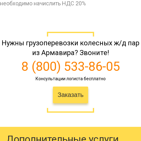
необходимо начислить НДС 20%
Армавир →
37928
42669
59263
9
Альметьевск
Нужны грузоперевозки колесных ж/д пар
204666
230250
319791
51
Армавир → Амурск
из Армавира? Звоните!
8 (800) 533-86-05
8140
9158
12720
2
Армавир → Анапа
Консультации логиста бесплатно
Заказать
69916
78656
109245
17
Армавир → Апатиты
Армавир →
12200
14200
15200
7
Апшеронск
Дополнительные услуги