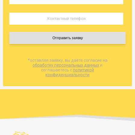
Армавир →
10736
12078
16775
2
Владикавказ
33022
37151
51597
8
Армавир → Владимир
Армавир →
*оставляя заявку, вы даете согласие на
13508
15197
21107
3
обработку персональных данных
и
Волгогорад
соглашаетесь с
политикой
конфиденциальности
13508
15197
21107
3
Армавир → Волгоград
40392
45441
63113
10
Армавир → Вологда