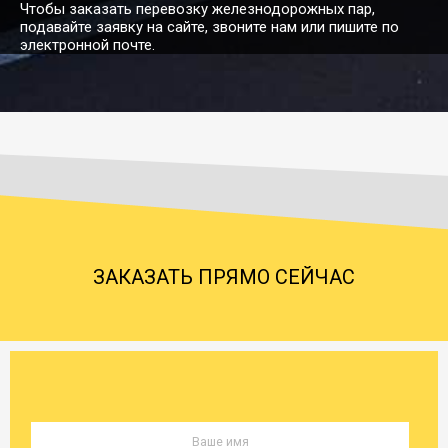
Чтобы заказать перевозку железнодорожных пар,
подавайте заявку на сайте, звоните нам или пишите по
электронной почте.
Армавир → Великий
43186
48585
67479
10
Новгород
29612
33314
46270
7
Армавир → Видное
Армавир →
212014
238517
331272
53
Вилючинск
ЗАКАЗАТЬ ПРЯМО СЕЙЧАС
36982
41606
57785
9
Армавир → Вичуга
Армавир →
211970
238467
331204
52
Владивосток