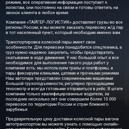
режиме, все оперативная информация поступает к
логистам, они постоянно на связи и готовы ответить на
звонок клиента в любое время.
Армавир →
13706
15420
21416
3
Белогорск
Компания «ТАЙГЕР-ЛОГИСТИК» доставляет грузы во все
регионы России, и вы можете заказать перевозку ж/д пар
в тот населенный пункт, который необходим именно вам.
Армавир →
12200
14200
15200
7
Транспортировка колесной пары имеет свои
Белореченск
особенности. Для перевозки понадобится спецтехника, а
груз нужно надежно закрепить, чтобы предотвратить
скатывание в ходе движения. У нас большой опыт и все
Армавир →
необходимое для выполнения такого рода работ у
53174
59822
83085
13
Березники
компании есть: мы используем тралы и платформы, а
пары фиксируем клиньями, цепями и прочными ремнями.
Наш автопарк представлен современными машинами
большой грузоподъемности, регулярно проходящими
92510
104075
144547
23
техосмотр и всегда готовыми отправиться в рейс. В штате
Армавир → Бийск
компании только квалифицированные водители, за
последние несколько лет они совершили более 10 000
перевозок по территории России и стран ближнего
зарубежья.
Армавир →
191312
215226
298925
47
Биробиджан
Предварительную цену доставки колесной пары вагона
автотранспортом вы можете узнать с помощью онлайн-