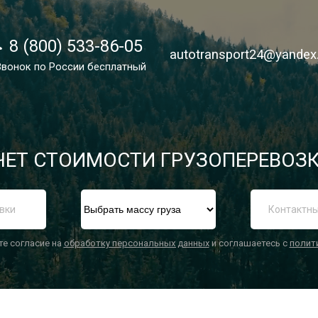
8 (800) 533-86-05
8 (800) 533-86-05
autotransport24@yandex
autotransport24@yandex
Звонок по России бесплатный
Звонок по России бесплатный
ЕТ СТОИМОСТИ ГРУЗОПЕРЕВОЗК
П
те согласие на
обработку персональных данных
и соглашаетесь с
полит