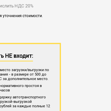
числить НДС 20%
я уточнения стоимости.
ь НЕ входит:
место загрузки/выгрузки по
ния - в размере от 500 до
С за дополнительное место.
нормативного простоя в
 часов
держку автотранспортного
грузкой-выгрузкой
 рублей за каждые полные 12