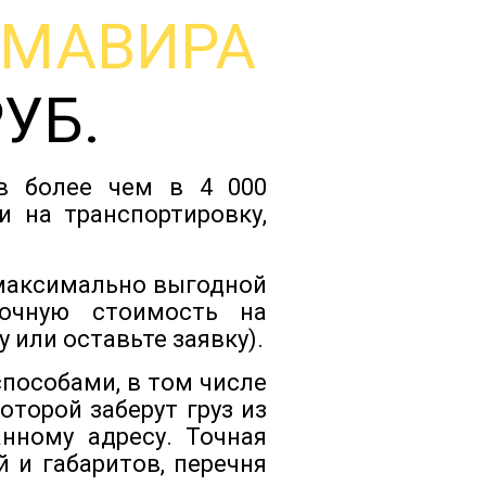
РМАВИРА
Тарифы
РУБ.
Отзывы
ов более чем в 4 000
Статьи
и на транспортировку,
Новости
 максимально выгодной
очную стоимость на
 или оставьте заявку).
Документы
пособами, в том числе
торой заберут груз из
Контакты
нному адресу. Точная
 и габаритов, перечня