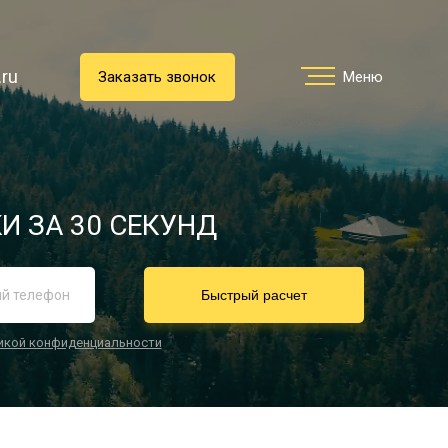
.ru
.ru
Заказать звонок
Заказать звонок
Меню
Меню
Услуги
И ЗА 30 СЕКУНД
реимущества
Быстрый расчет
икой конфиденциальности
О компании
Направления