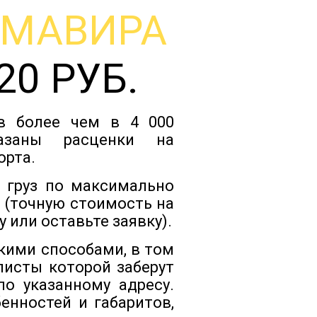
РМАВИРА
Тарифы
20 РУБ.
Отзывы
ов более чем в 4 000
Статьи
казаны расценки на
орта.
Новости
 груз по максимально
 (точную стоимость на
 или оставьте заявку).
Документы
кими способами, в том
листы которой заберут
Контакты
о указанному адресу.
енностей и габаритов,