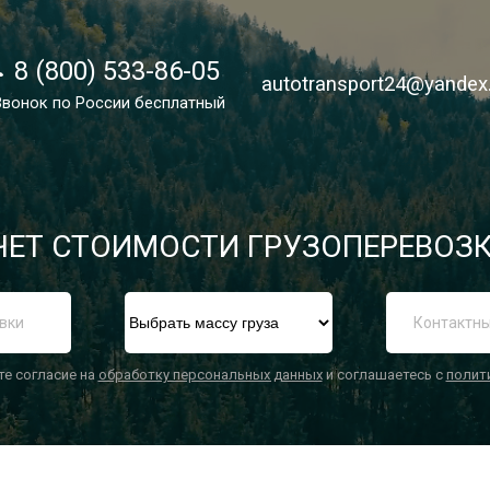
8 (800) 533-86-05
8 (800) 533-86-05
autotransport24@yandex
autotransport24@yandex
Звонок по России бесплатный
Звонок по России бесплатный
ЕТ СТОИМОСТИ ГРУЗОПЕРЕВОЗК
П
те согласие на
обработку персональных данных
и соглашаетесь с
полит