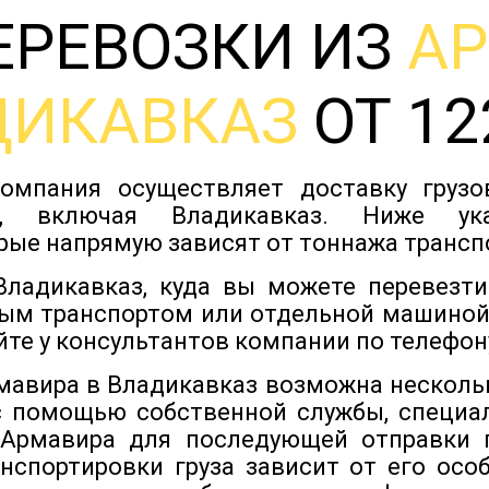
ЕРЕВОЗКИ ИЗ
А
ДИКАВКАЗ
ОТ 12
омпания осуществляет доставку груз
в, включая Владикавказ. Ниже у
рые напрямую зависят от тоннажа трансп
ладикавказ, куда вы можете перевезти
ым транспортом или отдельной машиной
йте у консультантов компании по телефону
рмавира в Владикавказ возможна несколь
с помощью собственной службы, специа
 Армавира для последующей отправки п
нспортировки груза зависит от его особ