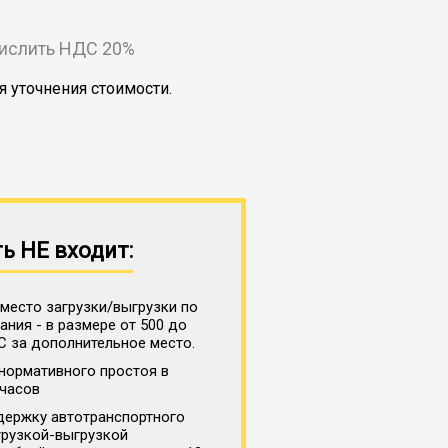
числить НДС 20%
я уточнения стоимости.
ь НЕ входит:
место загрузки/выгрузки по
ния - в размере от 500 до
С за дополнительное место.
нормативного простоя в
 часов
держку автотранспортного
грузкой-выгрузкой