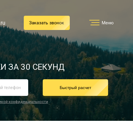
.ru
.ru
Заказать звонок
Заказать звонок
Меню
Меню
Услуги
И ЗА 30 СЕКУНД
реимущества
Быстрый расчет
икой конфиденциальности
О компании
Направления