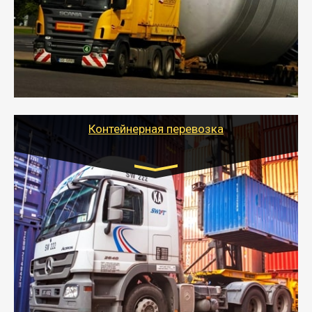
- Перевозка техники и негабаритных грузов
осуществляется после получения разрешения на
перевозку (обычно 7-14 дней).
- Тайгер Логистик в короткие сроки поможет вам
качественно и безопасно перевезти негабаритные
грузы по всей России тралом, манипулятором и
другим транспортом и подобрать оптимальный
вариант перевозки.
Контейнерная перевозка
Цена за км. Рассчитывается
индивидуально
- Контейнерные грузоперевозки на специальном
оборудованном транспорте быстро, качественно и
безопасно.
- Наша транспортная компания поможет
организовать доставку в порт и из порта
стандартных контейнеров на контейнеровозе,