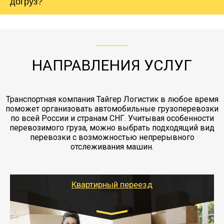
холодильника - обложить картонными
догруз?
груза. Мы сотрудничаем по услугам страховки
коробками и обмотать стрейч пленкой.
с компанией-партнером
ЖД доставка - здесь нет догрузов, только либо
Также у нас есть погрузочно-разгрузочные
"Ингострах".Страховка действует на всех
отдельные вагоны, либо есть контейнерная
работы - грузчики, краны, манипуляторы,
этапах перевозки, начиная от погрузки
жд доставка контейнерами 20 и 40 футов.
упаковка разборка мебели.
заканчивая выгрузкой в пункте получателя.
НАПРАВЛЕНИЯ УСЛУГ
Транспортная компания Тайгер Логистик в любое время
поможет организовать автомобильные грузоперевозки
по всей России и странам СНГ. Учитывая особенности
перевозимого груза, можно выбрать подходящий вид
перевозки с возможностью непрерывного
отслеживания машин.
Квартирный переезд