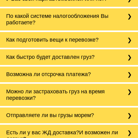
Да, у нас собственный парк автомобилей, он
По какой системе налогообложения Вы
насчитывает более 50 автомобилей
работаете?
различного тоннажа - от 0,5 тонн до 20 тонн.
Мы подбираем оптимальный вариант
автотранспорта под нужды клиента.
Компания Tiger Logistic работает как с НДС,
Как подготовить вещи к перевозке?
так и без НДС. Также можем работать с
нулевым НДС на международные перевозки
в страны СНГ.
Корпусную мебель нужно разобрать, а товары
Как быстро будет доставлен груз?
и вещи разложить по коробкам/сумкам. Все
подвижные элементы скрепить или обмотать
скотчем. Для каких-то специфических
Все зависит от расстояния и сложности
Возможна ли отсрочка платежа?
товаров, например, как мотоцикл нужно
направления, в среднем машины проходят от
уведомить менеджера заранее, чтобы
600 до 800 км в сутки. На срочные заказы мы
водитель подготовил необходимые
можем отправить машину с двумя
С новыми партнерами мы работаем по 100%
конструкции.
Можно ли застраховать груз на время
водителями, тем самым сократив сроки
предоплате, но бывают исключения. С
доставки в 2 раза. Наша компания
перевозки?
постоянными партнерами мы можем работать
Также если перевозим холодильник, то в
гарантирует доставку груза в соответствии с
по отсрочке до 30 б/д.
нашем автотранспорте предусмотрены
установленными сроками.
Да, мы предоставляем услуги по страхованию
закрепочные ремни, чтобы перевезти его без
Отправляете ли вы грузы морем?
грузов. Вы можете застраховать груз от от
повреждений. Холодильник перевозится
ДТП, пожара, кражи, грабежа,
только стоя, поэтому важно сообщить
разбоя,повреждения, порчи и прочих
менеджеру его высоту с точностью до
Да, мы отравляем грузы морем - Северный
Есть ли у вас ЖД доставка?И возможен ли
непредвиденных ситуаций. Делаем страховку
сантиметров. Идеальная упаковка
морской путь. Речная доставка баржой.
Вашего груза по ставке 0.15 от стоимости