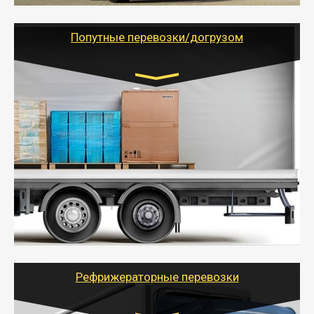
грузоперевозкам для физических и юридических лиц
(ИП, ООО) по наличной и безналичной оплате (с
учетом и без учета НДС).
Попутные перевозки/догрузом
Транспорт:
Газель (1,5 и 3 тонны), Бычок, Еврофура от 5 до
10 тонн
от 5000 руб. Возможен догруз
- Экономный способ доставить вещи от 200 кг в
другой город - догрузом или попутно. Попутные
грузоперевозки для физлиц, ИП и юрлиц обходятся
дешевле.
- Тайгер Логистик организует доставку
крупногабаритных и личных вещей по нужному
адресу, при необходимости предоставит грузчиков
для погрузочно-разгрузочных работ при перевозке.
Рефрижераторные перевозки