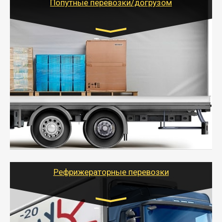
Попутные перевозки/догрузом
Транспорт:
Газель (1,5 и 3 тонны), Бычок, Еврофура от 5 до
10 тонн
от 5000 руб. Возможен догруз
- Экономный способ доставить вещи от 200 кг в
другой город - догрузом или попутно. Попутные
грузоперевозки для физлиц, ИП и юрлиц обходятся
дешевле.
- Тайгер Логистик организует доставку
крупногабаритных и личных вещей по нужному
адресу, при необходимости предоставит грузчиков
для погрузочно-разгрузочных работ при перевозке.
Рефрижераторные перевозки
Транспорт:
Газель (1,5 и 3 тонны), Бычок, Еврофура от 5 до