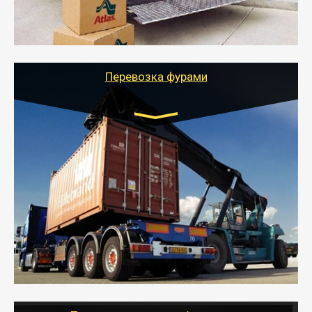
- Тайгер Логистик подберет автотранспорт, быстро и
качественно организует переезд к новому месту
службы или работы с гарантией сохранности груза и
оформлением документов, подтверждающих
расходы.
Перевозка фурами
Транспорт:
Еврофура Тент от 5 до 10 тонн
грузоподъемность
от 10 000 руб. Возможен догруз
- Доставка фурой до 20 т возможна для больших
объемов грузов, упакованных в коробки, мешки,
паллеты и россыпью в самые отдаленные места
России с гарантией полной сохранности.
- Тайгер Логистик предоставляет услуги по
грузоперевозкам для физических и юридических лиц
(ИП, ООО) по наличной и безналичной оплате (с
учетом и без учета НДС).