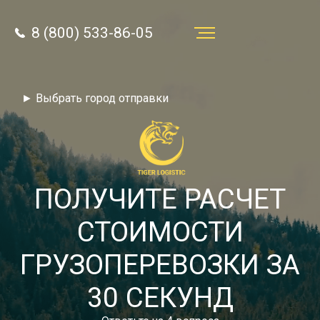
8 (800) 533-86-05
Услуги
► Выбрать город отправки
Преимущества
О компании
Направления
ПОЛУЧИТЕ РАСЧЕТ
Тарифы
СТОИМОСТИ
Отзывы
ГРУЗОПЕРЕВОЗКИ ЗА
8 (800) 533-86-05
Статьи
30 СЕКУНД
Звонок по России бесплатный
Новости
autotransport24@yandex.ru