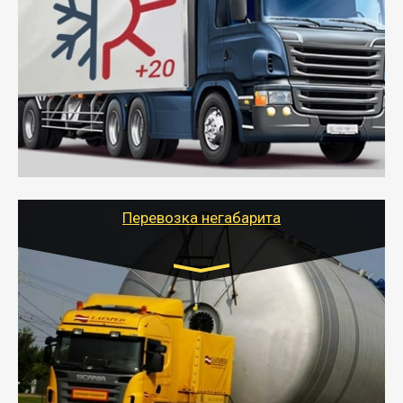
10 тонн
от 6000 руб.
- Рефрижераторные перевозки грузов с
соблюдением температурного режима, работающим
термописцем, санитарной обработкой кузова и мед.
книжкой у водителя.
- Тайгер Логистик поможет быстро перевезти
скоропортящиеся продукты в любой город России с
сохранением качества товаров.
Перевозка негабарита
Цена за км. Рассчитывается
индивидуально
- Перевозка техники и негабаритных грузов
осуществляется после получения разрешения на
перевозку (обычно 7-14 дней).