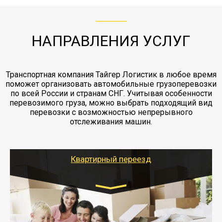
"Ингострах".Страховка действует на всех
отдельные вагоны, либо есть контейнерная
работы - грузчики, краны, манипуляторы,
этапах перевозки, начиная от погрузки
жд доставка контейнерами 20 и 40 футов.
упаковка разборка мебели.
заканчивая выгрузкой в пункте получателя.
НАПРАВЛЕНИЯ УСЛУГ
Транспортная компания Тайгер Логистик в любое время
поможет организовать автомобильные грузоперевозки
по всей России и странам СНГ. Учитывая особенности
перевозимого груза, можно выбрать подходящий вид
перевозки с возможностью непрерывного
отслеживания машин.
Квартирный переезд
Транспорт:
Газель: 1,5 и 3 тонны