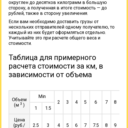
округлен до десятков килограмм в большую
сторону, а полученная в итоге стоимость — до
рублей, также в сторону увеличения.
Если вам необходимо доставить грузы от
нескольких отправителей одному получателю, то
каждый из них будет оформляться отдельно.
Учитывайте это при расчете общего веса и
стоимости.
Таблица для примерного
расчета стоимости за км, в
зависимости от объема
Min
Объем
2
3
4
5
6
7
8
9
3
(м
)
1
1.5
Цена
(руб./
2.5
3
4
5
6
7
7.5
8
9
10