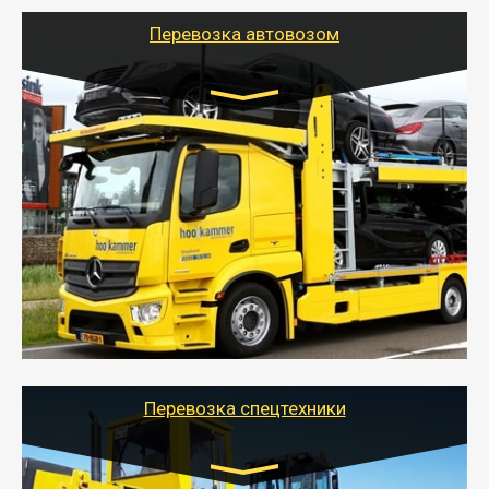
Перевозка автовозом
Цена за км. Рассчитывается
индивидуально
- Перевозка автовозом от Тайгер Логистик – это
быстрый и безопасный способ доставить несколько
легковых автомобилей за одну поездку в другой
город.
- Наша транспортная компания организует доставку
машин автовозом, подобрав оптимальный маршрут с
учетом всех особенности по пути следования.
Перевозка спецтехники