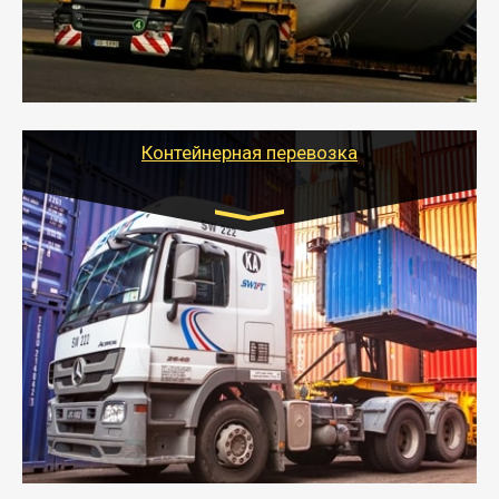
- Тайгер Логистик в короткие сроки поможет вам
качественно и безопасно перевезти негабаритные
грузы по всей России тралом, манипулятором и
другим транспортом и подобрать оптимальный
вариант перевозки.
Контейнерная перевозка
Цена за км. Рассчитывается
индивидуально
- Контейнерные грузоперевозки на специальном
оборудованном транспорте быстро, качественно и
безопасно.
- Наша транспортная компания поможет
организовать доставку в порт и из порта
стандартных контейнеров на контейнеровозе,
шаландах и площадках (открытых кузовах),
используя надежные крепления.