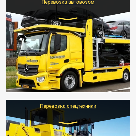
Перевозка автовозом
Цена за км. Рассчитывается
индивидуально
- Перевозка автовозом от Тайгер Логистик – это
быстрый и безопасный способ доставить несколько
легковых автомобилей за одну поездку в другой
город.
- Наша транспортная компания организует доставку
машин автовозом, подобрав оптимальный маршрут с
учетом всех особенности по пути следования.
Перевозка спецтехники
Цена за км. Рассчитывается