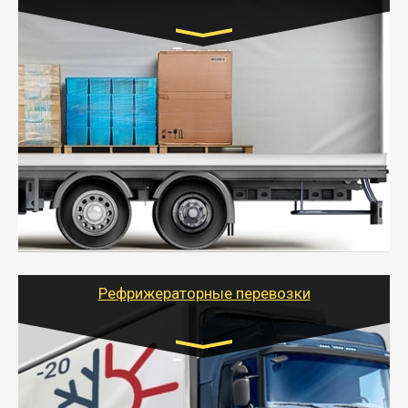
Транспорт:
Газель (1,5 и 3 тонны), Бычок, Еврофура от 5 до
10 тонн
от 5000 руб. Возможен догруз
- Экономный способ доставить вещи от 200 кг в
другой город - догрузом или попутно. Попутные
грузоперевозки для физлиц, ИП и юрлиц обходятся
дешевле.
- Тайгер Логистик организует доставку
крупногабаритных и личных вещей по нужному
адресу, при необходимости предоставит грузчиков
для погрузочно-разгрузочных работ при перевозке.
Рефрижераторные перевозки
Транспорт:
Газель (1,5 и 3 тонны), Бычок, Еврофура от 5 до
10 тонн