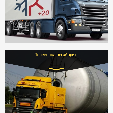
от 6000 руб.
- Рефрижераторные перевозки грузов с
соблюдением температурного режима, работающим
термописцем, санитарной обработкой кузова и мед.
книжкой у водителя.
- Тайгер Логистик поможет быстро перевезти
скоропортящиеся продукты в любой город России с
сохранением качества товаров.
Перевозка негабарита
Цена за км. Рассчитывается
индивидуально
- Перевозка техники и негабаритных грузов
осуществляется после получения разрешения на
перевозку (обычно 7-14 дней).
- Тайгер Логистик в короткие сроки поможет вам