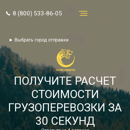
8 (800) 533-86-05
Услуги
► Выбрать город отправки
Преимущества
О компании
Направления
ПОЛУЧИТЕ РАСЧЕТ
Тарифы
СТОИМОСТИ
Отзывы
ГРУЗОПЕРЕВОЗКИ ЗА
8 (800) 533-86-05
Статьи
30 СЕКУНД
Звонок по России бесплатный
Новости
autotransport24@yandex.ru