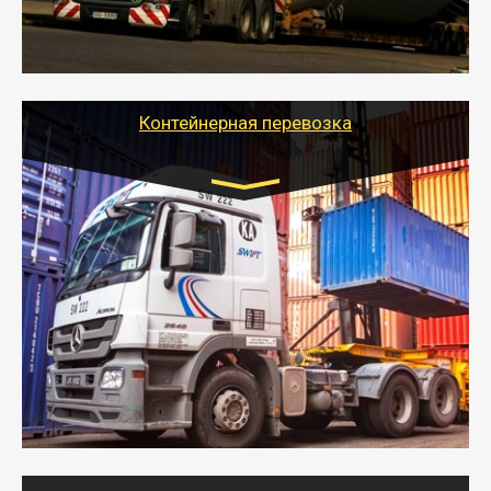
качественно и безопасно перевезти негабаритные
грузы по всей России тралом, манипулятором и
другим транспортом и подобрать оптимальный
вариант перевозки.
Контейнерная перевозка
Цена за км. Рассчитывается
индивидуально
- Контейнерные грузоперевозки на специальном
оборудованном транспорте быстро, качественно и
безопасно.
- Наша транспортная компания поможет
организовать доставку в порт и из порта
стандартных контейнеров на контейнеровозе,
шаландах и площадках (открытых кузовах),
используя надежные крепления.