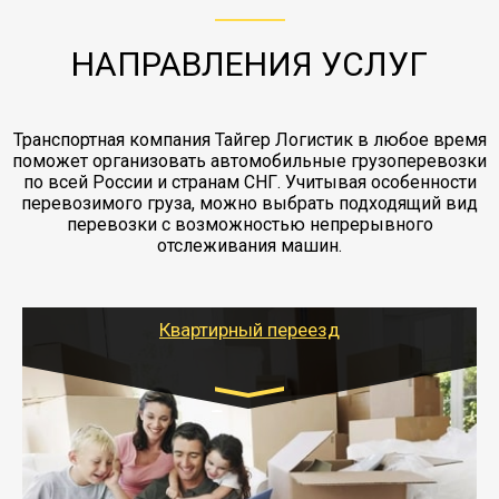
жд доставка контейнерами 20 и 40 футов.
упаковка разборка мебели.
заканчивая выгрузкой в пункте получателя.
НАПРАВЛЕНИЯ УСЛУГ
Транспортная компания Тайгер Логистик в любое время
поможет организовать автомобильные грузоперевозки
по всей России и странам СНГ. Учитывая особенности
перевозимого груза, можно выбрать подходящий вид
перевозки с возможностью непрерывного
отслеживания машин.
Квартирный переезд
Транспорт:
Газель: 1,5 и 3 тонны
от 5000 руб.