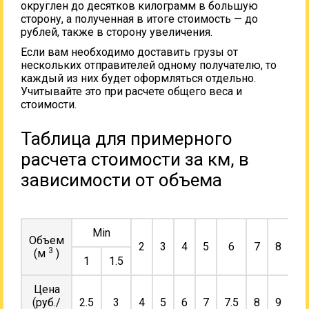
округлен до десятков килограмм в большую
сторону, а полученная в итоге стоимость — до
рублей, также в сторону увеличения.
Если вам необходимо доставить грузы от
нескольких отправителей одному получателю, то
каждый из них будет оформляться отдельно.
Учитывайте это при расчете общего веса и
стоимости.
Таблица для примерного
расчета стоимости за км, в
зависимости от объема
Min
Объем
2
3
4
5
6
7
8
9
3
(м
)
1
1.5
Цена
(руб./
2.5
3
4
5
6
7
7.5
8
9
10