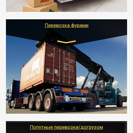
качественно организует переезд к новому месту
службы или работы с гарантией сохранности груза и
оформлением документов, подтверждающих
расходы.
Перевозка фурами
Транспорт:
Еврофура Тент от 5 до 10 тонн
грузоподъемность
от 10 000 руб. Возможен догруз
- Доставка фурой до 20 т возможна для больших
объемов грузов, упакованных в коробки, мешки,
паллеты и россыпью в самые отдаленные места
России с гарантией полной сохранности.
- Тайгер Логистик предоставляет услуги по
грузоперевозкам для физических и юридических лиц
(ИП, ООО) по наличной и безналичной оплате (с
учетом и без учета НДС).
Попутные перевозки/догрузом