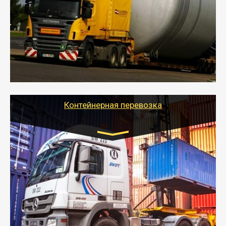
- Перевозка техники и негабаритных грузов
осуществляется после получения разрешения на
перевозку (обычно 7-14 дней).
- Тайгер Логистик в короткие сроки поможет вам
качественно и безопасно перевезти негабаритные
грузы по всей России тралом, манипулятором и
другим транспортом и подобрать оптимальный
вариант перевозки.
Контейнерная перевозка
Цена за км. Рассчитывается
индивидуально
- Контейнерные грузоперевозки на специальном
оборудованном транспорте быстро, качественно и
безопасно.
- Наша транспортная компания поможет