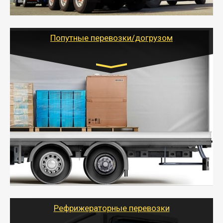
- Тайгер Логистик предоставляет услуги по
грузоперевозкам для физических и юридических лиц
(ИП, ООО) по наличной и безналичной оплате (с
учетом и без учета НДС).
Попутные перевозки/догрузом
Транспорт:
Газель (1,5 и 3 тонны), Бычок, Еврофура от 5 до
10 тонн
от 5000 руб. Возможен догруз
- Экономный способ доставить вещи от 200 кг в
другой город - догрузом или попутно. Попутные
грузоперевозки для физлиц, ИП и юрлиц обходятся
дешевле.
- Тайгер Логистик организует доставку
крупногабаритных и личных вещей по нужному
адресу, при необходимости предоставит грузчиков
для погрузочно-разгрузочных работ при перевозке.
Рефрижераторные перевозки