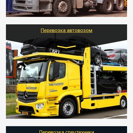
организовать доставку в порт и из порта
стандартных контейнеров на контейнеровозе,
шаландах и площадках (открытых кузовах),
используя надежные крепления.
Перевозка автовозом
Цена за км. Рассчитывается
индивидуально
- Перевозка автовозом от Тайгер Логистик – это
быстрый и безопасный способ доставить несколько
легковых автомобилей за одну поездку в другой
город.
- Наша транспортная компания организует доставку
машин автовозом, подобрав оптимальный маршрут с
учетом всех особенности по пути следования.
Перевозка спецтехники