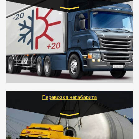
Транспорт:
Газель (1,5 и 3 тонны), Бычок, Еврофура от 5 до
10 тонн
от 6000 руб.
- Рефрижераторные перевозки грузов с
соблюдением температурного режима, работающим
термописцем, санитарной обработкой кузова и мед.
книжкой у водителя.
- Тайгер Логистик поможет быстро перевезти
скоропортящиеся продукты в любой город России с
сохранением качества товаров.
Перевозка негабарита
Цена за км. Рассчитывается
индивидуально