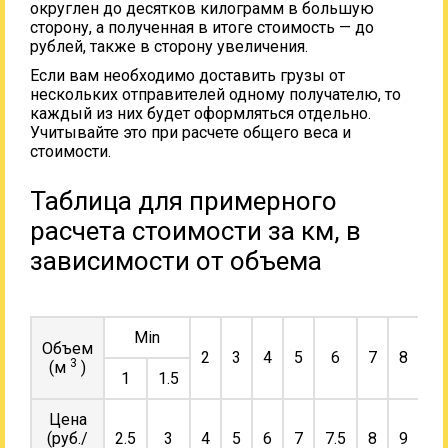
округлен до десятков килограмм в большую
сторону, а полученная в итоге стоимость — до
рублей, также в сторону увеличения.
Если вам необходимо доставить грузы от
нескольких отправителей одному получателю, то
каждый из них будет оформляться отдельно.
Учитывайте это при расчете общего веса и
стоимости.
Таблица для примерного
расчета стоимости за км, в
зависимости от объема
Min
Объем
2
3
4
5
6
7
8
9
3
(м
)
1
1.5
Цена
(руб./
2.5
3
4
5
6
7
7.5
8
9
10