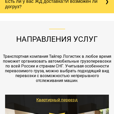
Есть ли у вас ЖД доставка?И возможен ли
непредвиденных ситуаций. Делаем страховку
сантиметров. Идеальная упаковка
морской путь. Речная доставка баржой.
Вашего груза по ставке 0.15 от стоимости
холодильника - обложить картонными
догруз?
груза. Мы сотрудничаем по услугам страховки
коробками и обмотать стрейч пленкой.
с компанией-партнером
ЖД доставка - здесь нет догрузов, только либо
Также у нас есть погрузочно-разгрузочные
"Ингострах".Страховка действует на всех
отдельные вагоны, либо есть контейнерная
работы - грузчики, краны, манипуляторы,
этапах перевозки, начиная от погрузки
жд доставка контейнерами 20 и 40 футов.
упаковка разборка мебели.
заканчивая выгрузкой в пункте получателя.
НАПРАВЛЕНИЯ УСЛУГ
Транспортная компания Тайгер Логистик в любое время
поможет организовать автомобильные грузоперевозки
по всей России и странам СНГ. Учитывая особенности
перевозимого груза, можно выбрать подходящий вид
перевозки с возможностью непрерывного
отслеживания машин.
Квартирный переезд