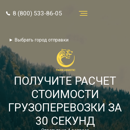
8 (800) 533-86-05
Услуги
► Выбрать город отправки
Преимущества
О компании
Направления
ПОЛУЧИТЕ РАСЧЕТ
Тарифы
СТОИМОСТИ
Отзывы
ГРУЗОПЕРЕВОЗКИ ЗА
8 (800) 533-86-05
Статьи
30 СЕКУНД
Звонок по России бесплатный
Новости
autotransport24@yandex.ru