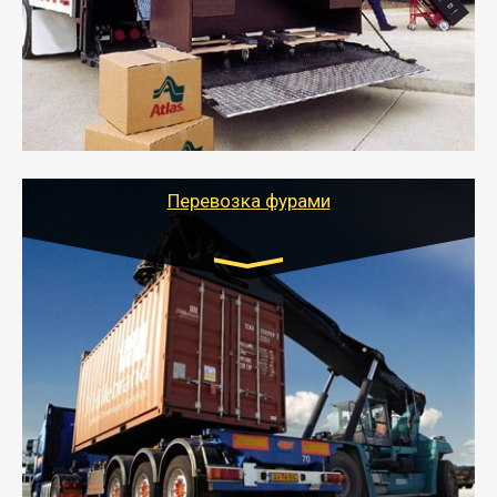
- Служебный или военный переезд может быть на
отдельном авто или догрузом (по меньшей
стоимости).
- Тайгер Логистик подберет автотранспорт, быстро и
качественно организует переезд к новому месту
службы или работы с гарантией сохранности груза и
оформлением документов, подтверждающих
расходы.
Перевозка фурами
Транспорт:
Еврофура Тент от 5 до 10 тонн
грузоподъемность
от 10 000 руб. Возможен догруз
- Доставка фурой до 20 т возможна для больших
объемов грузов, упакованных в коробки, мешки,
паллеты и россыпью в самые отдаленные места
России с гарантией полной сохранности.