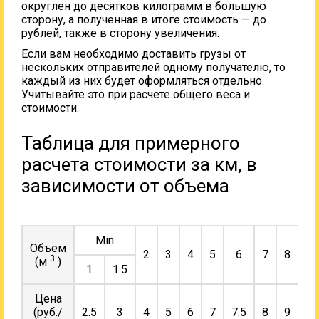
округлен до десятков килограмм в большую
сторону, а полученная в итоге стоимость — до
рублей, также в сторону увеличения.
Если вам необходимо доставить грузы от
нескольких отправителей одному получателю, то
каждый из них будет оформляться отдельно.
Учитывайте это при расчете общего веса и
стоимости.
Таблица для примерного
расчета стоимости за км, в
зависимости от объема
Min
Объем
2
3
4
5
6
7
8
9
3
(м
)
1
1.5
Цена
(руб./
2.5
3
4
5
6
7
7.5
8
9
10