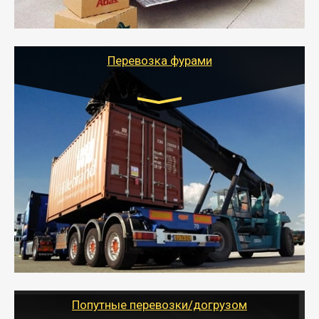
качественно организует переезд к новому месту
службы или работы с гарантией сохранности груза и
оформлением документов, подтверждающих
расходы.
Перевозка фурами
Транспорт:
Еврофура Тент от 5 до 10 тонн
грузоподъемность
от 10 000 руб. Возможен догруз
- Доставка фурой до 20 т возможна для больших
объемов грузов, упакованных в коробки, мешки,
паллеты и россыпью в самые отдаленные места
России с гарантией полной сохранности.
- Тайгер Логистик предоставляет услуги по
грузоперевозкам для физических и юридических лиц
(ИП, ООО) по наличной и безналичной оплате (с
учетом и без учета НДС).
Попутные перевозки/догрузом