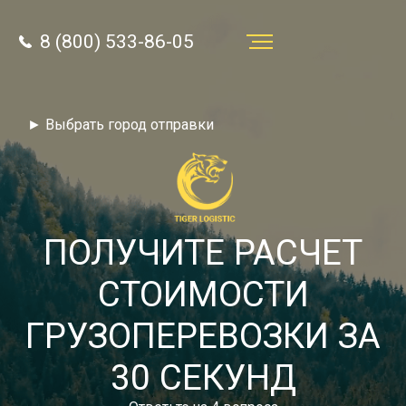
8 (800) 533-86-05
Услуги
► Выбрать город отправки
Преимущества
О компании
Направления
ПОЛУЧИТЕ РАСЧЕТ
Тарифы
СТОИМОСТИ
Отзывы
ГРУЗОПЕРЕВОЗКИ ЗА
8 (800) 533-86-05
Статьи
30 СЕКУНД
Звонок по России бесплатный
Новости
autotransport24@yandex.ru