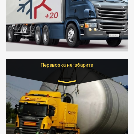
от 6000 руб.
- Рефрижераторные перевозки грузов с
соблюдением температурного режима, работающим
термописцем, санитарной обработкой кузова и мед.
книжкой у водителя.
- Тайгер Логистик поможет быстро перевезти
скоропортящиеся продукты в любой город России с
сохранением качества товаров.
Перевозка негабарита
Цена за км. Рассчитывается
индивидуально
- Перевозка техники и негабаритных грузов
осуществляется после получения разрешения на
перевозку (обычно 7-14 дней).
- Тайгер Логистик в короткие сроки поможет вам