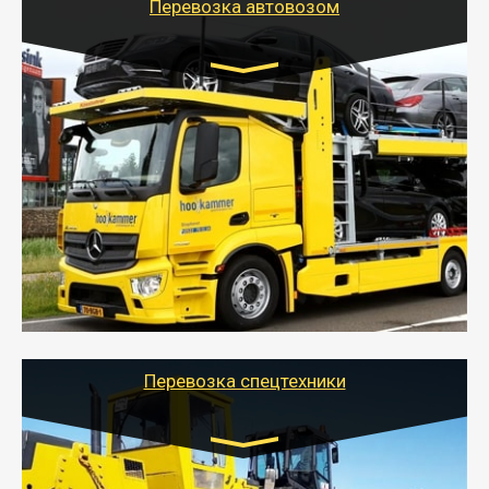
Перевозка автовозом
Цена за км. Рассчитывается
индивидуально
- Перевозка автовозом от Тайгер Логистик – это
быстрый и безопасный способ доставить несколько
легковых автомобилей за одну поездку в другой
город.
- Наша транспортная компания организует доставку
машин автовозом, подобрав оптимальный маршрут с
учетом всех особенности по пути следования.
Перевозка спецтехники
Цена за км. Рассчитывается