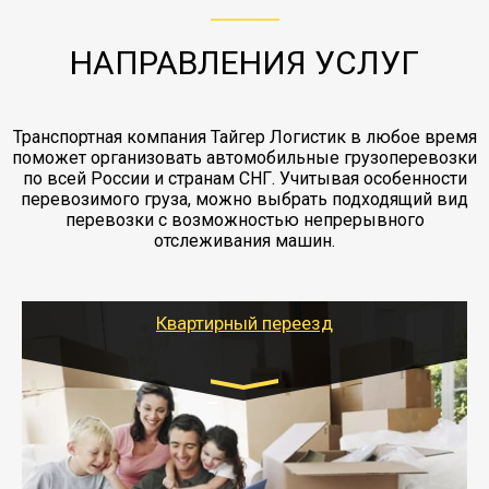
жд доставка контейнерами 20 и 40 футов.
упаковка разборка мебели.
заканчивая выгрузкой в пункте получателя.
НАПРАВЛЕНИЯ УСЛУГ
Транспортная компания Тайгер Логистик в любое время
поможет организовать автомобильные грузоперевозки
по всей России и странам СНГ. Учитывая особенности
перевозимого груза, можно выбрать подходящий вид
перевозки с возможностью непрерывного
отслеживания машин.
Квартирный переезд
Транспорт:
Газель: 1,5 и 3 тонны
от 5000 руб.