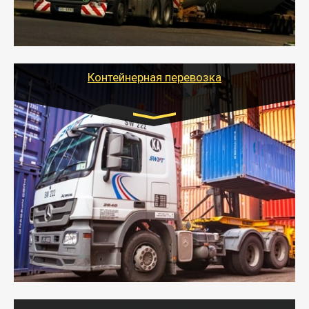
качественно и безопасно перевезти негабаритные
грузы по всей России тралом, манипулятором и
другим транспортом и подобрать оптимальный
вариант перевозки.
Контейнерная перевозка
Цена за км. Рассчитывается
индивидуально
- Контейнерные грузоперевозки на специальном
оборудованном транспорте быстро, качественно и
безопасно.
- Наша транспортная компания поможет
организовать доставку в порт и из порта
стандартных контейнеров на контейнеровозе,
шаландах и площадках (открытых кузовах),
используя надежные крепления.