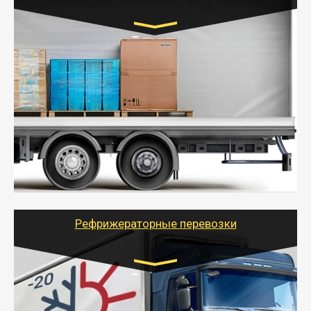
Транспорт:
Газель (1,5 и 3 тонны), Бычок, Еврофура от 5 до
10 тонн
от 5000 руб. Возможен догруз
- Экономный способ доставить вещи от 200 кг в
другой город - догрузом или попутно. Попутные
грузоперевозки для физлиц, ИП и юрлиц обходятся
дешевле.
- Тайгер Логистик организует доставку
крупногабаритных и личных вещей по нужному
адресу, при необходимости предоставит грузчиков
для погрузочно-разгрузочных работ при перевозке.
Рефрижераторные перевозки
Транспорт:
Газель (1,5 и 3 тонны), Бычок, Еврофура от 5 до
10 тонн