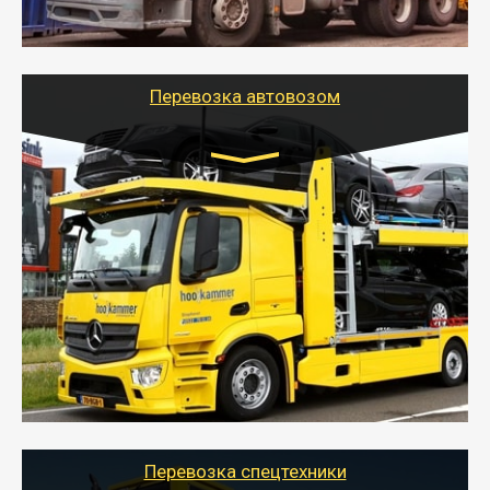
стандартных контейнеров на контейнеровозе,
шаландах и площадках (открытых кузовах),
используя надежные крепления.
Перевозка автовозом
Цена за км. Рассчитывается
индивидуально
- Перевозка автовозом от Тайгер Логистик – это
быстрый и безопасный способ доставить несколько
легковых автомобилей за одну поездку в другой
город.
- Наша транспортная компания организует доставку
машин автовозом, подобрав оптимальный маршрут с
учетом всех особенности по пути следования.
Перевозка спецтехники