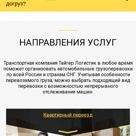
Вашего груза по ставке 0.15 от стоимости
холодильника - обложить картонными
догруз?
груза. Мы сотрудничаем по услугам страховки
коробками и обмотать стрейч пленкой.
с компанией-партнером
ЖД доставка - здесь нет догрузов, только либо
Также у нас есть погрузочно-разгрузочные
"Ингострах".Страховка действует на всех
отдельные вагоны, либо есть контейнерная
работы - грузчики, краны, манипуляторы,
этапах перевозки, начиная от погрузки
жд доставка контейнерами 20 и 40 футов.
упаковка разборка мебели.
заканчивая выгрузкой в пункте получателя.
НАПРАВЛЕНИЯ УСЛУГ
Транспортная компания Тайгер Логистик в любое время
поможет организовать автомобильные грузоперевозки
по всей России и странам СНГ. Учитывая особенности
перевозимого груза, можно выбрать подходящий вид
перевозки с возможностью непрерывного
отслеживания машин.
Квартирный переезд