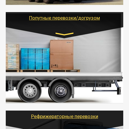
- Тайгер Логистик предоставляет услуги по
грузоперевозкам для физических и юридических лиц
(ИП, ООО) по наличной и безналичной оплате (с
учетом и без учета НДС).
Попутные перевозки/догрузом
Транспорт:
Газель (1,5 и 3 тонны), Бычок, Еврофура от 5 до
10 тонн
от 5000 руб. Возможен догруз
- Экономный способ доставить вещи от 200 кг в
другой город - догрузом или попутно. Попутные
грузоперевозки для физлиц, ИП и юрлиц обходятся
дешевле.
- Тайгер Логистик организует доставку
крупногабаритных и личных вещей по нужному
адресу, при необходимости предоставит грузчиков
для погрузочно-разгрузочных работ при перевозке.
Рефрижераторные перевозки