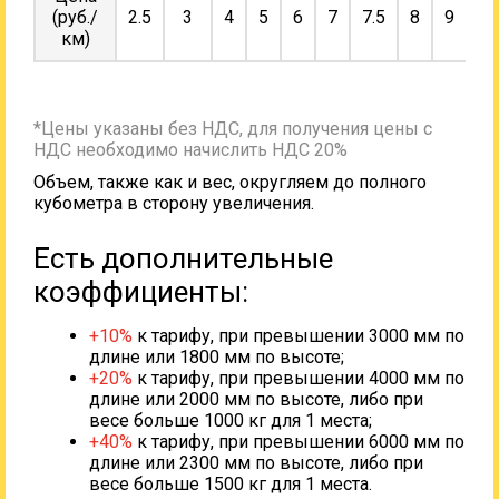
(руб./
2.5
3
4
5
6
7
7.5
8
9
10
км)
*Цены указаны без НДС, для получения цены с
НДС необходимо начислить НДС 20%
Объем, также как и вес, округляем до полного
кубометра в сторону увеличения.
Есть дополнительные
коэффициенты:
+10%
к тарифу, при превышении 3000 мм по
длине или 1800 мм по высоте;
+20%
к тарифу, при превышении 4000 мм по
длине или 2000 мм по высоте, либо при
весе больше 1000 кг для 1 места;
+40%
к тарифу, при превышении 6000 мм по
длине или 2300 мм по высоте, либо при
весе больше 1500 кг для 1 места.