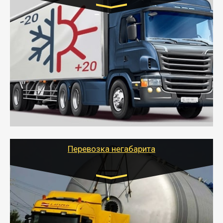
Транспорт:
Газель (1,5 и 3 тонны), Бычок, Еврофура от 5 до
10 тонн
от 6000 руб.
- Рефрижераторные перевозки грузов с
соблюдением температурного режима, работающим
термописцем, санитарной обработкой кузова и мед.
книжкой у водителя.
- Тайгер Логистик поможет быстро перевезти
скоропортящиеся продукты в любой город России с
сохранением качества товаров.
Перевозка негабарита
Цена за км. Рассчитывается
индивидуально