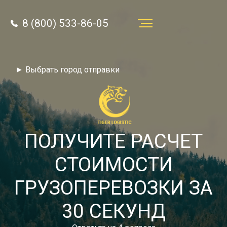
8 (800) 533-86-05
Услуги
► Выбрать город отправки
Преимущества
О компании
Направления
ПОЛУЧИТЕ РАСЧЕТ
Тарифы
СТОИМОСТИ
Отзывы
ГРУЗОПЕРЕВОЗКИ ЗА
8 (800) 533-86-05
Статьи
30 СЕКУНД
Звонок по России бесплатный
Новости
autotransport24@yandex.ru