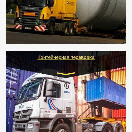
- Перевозка техники и негабаритных грузов
осуществляется после получения разрешения на
перевозку (обычно 7-14 дней).
- Тайгер Логистик в короткие сроки поможет вам
качественно и безопасно перевезти негабаритные
грузы по всей России тралом, манипулятором и
другим транспортом и подобрать оптимальный
вариант перевозки.
Контейнерная перевозка
Цена за км. Рассчитывается
индивидуально
- Контейнерные грузоперевозки на специальном
оборудованном транспорте быстро, качественно и
безопасно.
- Наша транспортная компания поможет
организовать доставку в порт и из порта