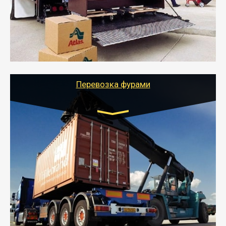
- Служебный или военный переезд может быть на
отдельном авто или догрузом (по меньшей
стоимости).
- Тайгер Логистик подберет автотранспорт, быстро и
качественно организует переезд к новому месту
службы или работы с гарантией сохранности груза и
оформлением документов, подтверждающих
расходы.
Перевозка фурами
Транспорт:
Еврофура Тент от 5 до 10 тонн
грузоподъемность
от 10 000 руб. Возможен догруз
- Доставка фурой до 20 т возможна для больших
объемов грузов, упакованных в коробки, мешки,
паллеты и россыпью в самые отдаленные места
России с гарантией полной сохранности.