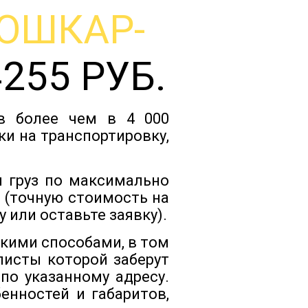
ОШКАР-
Тарифы
255 РУБ.
Отзывы
ов более чем в 4 000
Статьи
ки на транспортировку,
Новости
и груз по максимально
 (точную стоимость на
 или оставьте заявку).
Документы
кими способами, в том
листы которой заберут
Контакты
по указанному адресу.
енностей и габаритов,