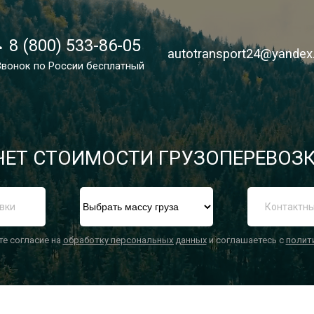
8 (800) 533-86-05
8 (800) 533-86-05
autotransport24@yandex
autotransport24@yandex
Звонок по России бесплатный
Звонок по России бесплатный
ЕТ СТОИМОСТИ ГРУЗОПЕРЕВОЗК
П
те согласие на
обработку персональных данных
и соглашаетесь с
полит