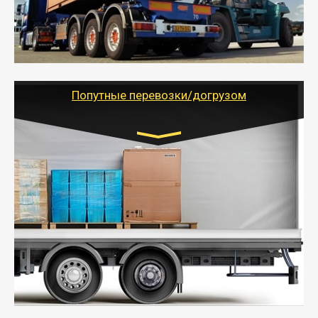
объемов грузов, упакованных в коробки, мешки,
паллеты и россыпью в самые отдаленные места
России с гарантией полной сохранности.
- Тайгер Логистик предоставляет услуги по
грузоперевозкам для физических и юридических лиц
(ИП, ООО) по наличной и безналичной оплате (с
учетом и без учета НДС).
Попутные перевозки/догрузом
Транспорт:
Газель (1,5 и 3 тонны), Бычок, Еврофура от 5 до
10 тонн
от 5000 руб. Возможен догруз
- Экономный способ доставить вещи от 200 кг в
другой город - догрузом или попутно. Попутные
грузоперевозки для физлиц, ИП и юрлиц обходятся
дешевле.
- Тайгер Логистик организует доставку
крупногабаритных и личных вещей по нужному
адресу, при необходимости предоставит грузчиков