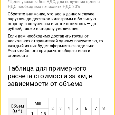
*Цены указаны без НДС, для получения цены с
НДС необходимо начислить НДС 20%
Обратите внимание, что вес в данном случае
округлен до десятков килограмм в большую
сторону, а полученная в итоге стоимость — до
рублей, также в сторону увеличения.
Если вам необходимо доставить грузы от
нескольких отправителей одному получателю, то
каждый из них будет оформляться отдельно.
Учитывайте это при расчете общего веса и
стоимости.
Таблица для примерного
расчета стоимости за км, в
зависимости от объема
Min
Объем
2
3
4
5
6
7
8
9
3
(м
)
1
1.5