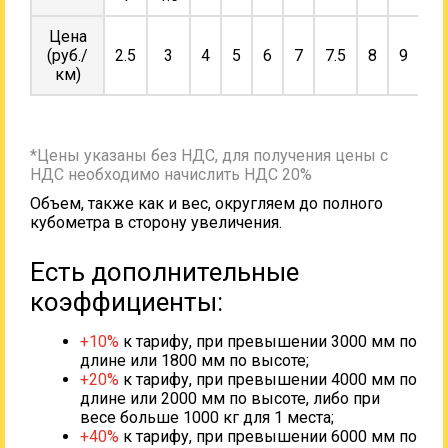
Цена
(руб./
2.5
3
4
5
6
7
7.5
8
9
10
км)
*Цены указаны без НДС, для получения цены с
НДС необходимо начислить НДС 20%
Объем, также как и вес, округляем до полного
кубометра в сторону увеличения.
Есть дополнительные
коэффициенты:
+10%
к тарифу, при превышении 3000 мм по
длине или 1800 мм по высоте;
+20%
к тарифу, при превышении 4000 мм по
длине или 2000 мм по высоте, либо при
весе больше 1000 кг для 1 места;
+40%
к тарифу, при превышении 6000 мм по