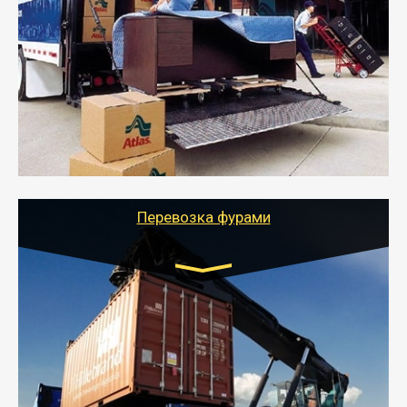
от 5000 руб.
- Служебный или военный переезд может быть на
отдельном авто или догрузом (по меньшей
стоимости).
- Тайгер Логистик подберет автотранспорт, быстро и
качественно организует переезд к новому месту
службы или работы с гарантией сохранности груза и
оформлением документов, подтверждающих
расходы.
Перевозка фурами
Транспорт:
Еврофура Тент от 5 до 10 тонн
грузоподъемность
от 10 000 руб. Возможен догруз
- Доставка фурой до 20 т возможна для больших