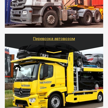
безопасно.
- Наша транспортная компания поможет
организовать доставку в порт и из порта
стандартных контейнеров на контейнеровозе,
шаландах и площадках (открытых кузовах),
используя надежные крепления.
Перевозка автовозом
Цена за км. Рассчитывается
индивидуально
- Перевозка автовозом от Тайгер Логистик – это
быстрый и безопасный способ доставить несколько
легковых автомобилей за одну поездку в другой
город.
- Наша транспортная компания организует доставку
машин автовозом, подобрав оптимальный маршрут с
учетом всех особенности по пути следования.