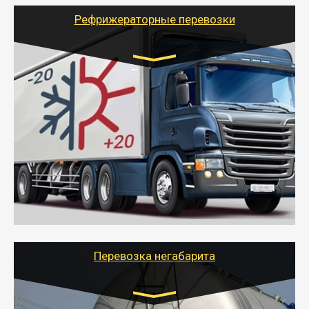
для погрузочно-разгрузочных работ при перевозке.
Рефрижераторные перевозки
Транспорт:
Газель (1,5 и 3 тонны), Бычок, Еврофура от 5 до
10 тонн
от 6000 руб.
- Рефрижераторные перевозки грузов с
соблюдением температурного режима, работающим
термописцем, санитарной обработкой кузова и мед.
книжкой у водителя.
- Тайгер Логистик поможет быстро перевезти
скоропортящиеся продукты в любой город России с
сохранением качества товаров.
Перевозка негабарита