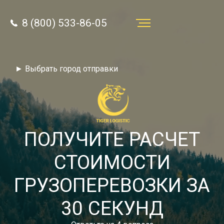
8 (800) 533-86-05
Услуги
► Выбрать город отправки
Преимущества
О компании
Направления
ПОЛУЧИТЕ РАСЧЕТ
Тарифы
СТОИМОСТИ
Отзывы
ГРУЗОПЕРЕВОЗКИ ЗА
8 (800) 533-86-05
Статьи
30 СЕКУНД
Звонок по России бесплатный
Новости
autotransport24@yandex.ru