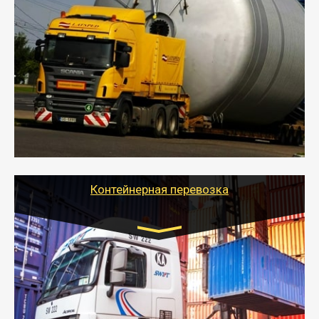
Цена за км. Рассчитывается
индивидуально
- Перевозка техники и негабаритных грузов
осуществляется после получения разрешения на
перевозку (обычно 7-14 дней).
- Тайгер Логистик в короткие сроки поможет вам
качественно и безопасно перевезти негабаритные
грузы по всей России тралом, манипулятором и
другим транспортом и подобрать оптимальный
вариант перевозки.
Контейнерная перевозка
Цена за км. Рассчитывается
индивидуально
- Контейнерные грузоперевозки на специальном
оборудованном транспорте быстро, качественно и