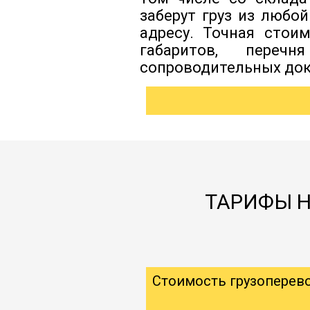
заберут груз из любо
адресу. Точная стои
габаритов, перечн
сопроводительных док
ТАРИФЫ Н
Стоимость грузоперев