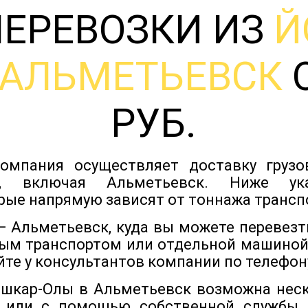
ПЕРЕВОЗКИ ИЗ
Й
АЛЬМЕТЬЕВСК
О
РУБ.
омпания осуществляет доставку груз
в, включая Альметьевск. Ниже у
рые напрямую зависят от тоннажа трансп
 Альметьевск, куда вы можете перевезт
ым транспортом или отдельной машиной
йте у консультантов компании по телефону
ошкар-Олы в Альметьевск возможна нес
 или с помощью собственной службы,