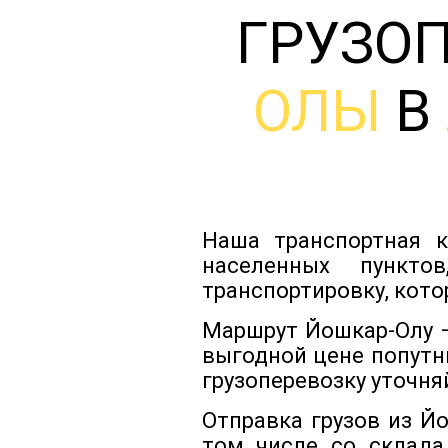
ГРУЗО
ОЛЫ
В
Наша транспортная к
населенных пункто
транспортировку, кото
Маршрут Йошкар-Олу —
выгодной цене попутн
грузоперевозку уточня
Отправка грузов из Й
том числе со склада