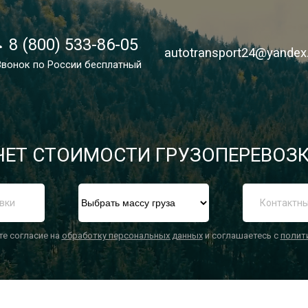
8 (800) 533-86-05
8 (800) 533-86-05
autotransport24@yandex
autotransport24@yandex
Звонок по России бесплатный
Звонок по России бесплатный
ЕТ СТОИМОСТИ ГРУЗОПЕРЕВОЗК
П
те согласие на
обработку персональных данных
и соглашаетесь с
полит