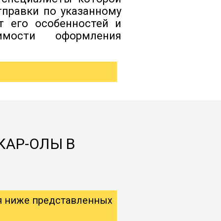
тправки по указанному
т его особенностей и
димости оформления
КАР-ОЛЫ В
я ниже представленных