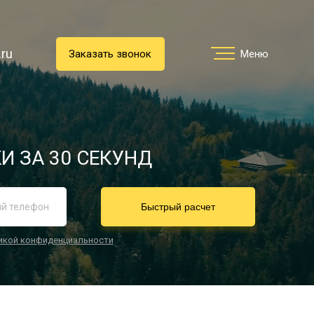
.ru
.ru
Заказать звонок
Заказать звонок
Меню
Меню
Услуги
И ЗА 30 СЕКУНД
реимущества
Быстрый расчет
икой конфиденциальности
О компании
Направления