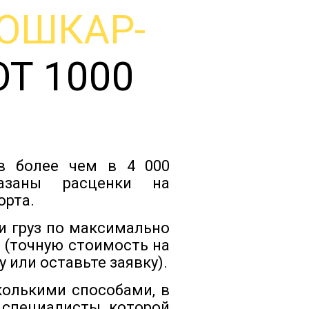
ОШКАР-
Тарифы
Т 1000
Отзывы
Статьи
ов более чем в 4 000
Новости
казаны расценки на
орта.
Документы
и груз по максимально
 (точную стоимость на
 или оставьте заявку).
Контакты
колькими способами, в
 специалисты которой