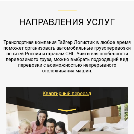
отдельные вагоны, либо есть контейнерная
работы - грузчики, краны, манипуляторы,
этапах перевозки, начиная от погрузки
жд доставка контейнерами 20 и 40 футов.
упаковка разборка мебели.
заканчивая выгрузкой в пункте получателя.
НАПРАВЛЕНИЯ УСЛУГ
Транспортная компания Тайгер Логистик в любое время
поможет организовать автомобильные грузоперевозки
по всей России и странам СНГ. Учитывая особенности
перевозимого груза, можно выбрать подходящий вид
перевозки с возможностью непрерывного
отслеживания машин.
Квартирный переезд
Транспорт:
Газель: 1,5 и 3 тонны
от 5000 руб.