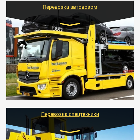
Перевозка автовозом
Цена за км. Рассчитывается
индивидуально
- Перевозка автовозом от Тайгер Логистик – это
быстрый и безопасный способ доставить несколько
легковых автомобилей за одну поездку в другой
город.
- Наша транспортная компания организует доставку
машин автовозом, подобрав оптимальный маршрут с
учетом всех особенности по пути следования.
Перевозка спецтехники