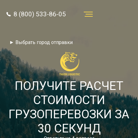
8 (800) 533-86-05
Услуги
► Выбрать город отправки
Преимущества
О компании
Направления
ПОЛУЧИТЕ РАСЧЕТ
Тарифы
СТОИМОСТИ
Отзывы
ГРУЗОПЕРЕВОЗКИ ЗА
8 (800) 533-86-05
Статьи
30 СЕКУНД
Звонок по России бесплатный
Новости
autotransport24@yandex.ru