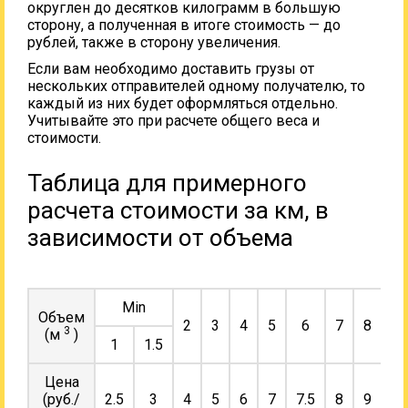
округлен до десятков килограмм в большую
сторону, а полученная в итоге стоимость — до
рублей, также в сторону увеличения.
Если вам необходимо доставить грузы от
нескольких отправителей одному получателю, то
каждый из них будет оформляться отдельно.
Учитывайте это при расчете общего веса и
стоимости.
Таблица для примерного
расчета стоимости за км, в
зависимости от объема
Min
Объем
2
3
4
5
6
7
8
9
3
(м
)
1
1.5
Цена
(руб./
2.5
3
4
5
6
7
7.5
8
9
10