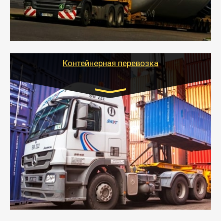
- Тайгер Логистик в короткие сроки поможет вам
качественно и безопасно перевезти негабаритные
грузы по всей России тралом, манипулятором и
другим транспортом и подобрать оптимальный
вариант перевозки.
Контейнерная перевозка
Цена за км. Рассчитывается
индивидуально
- Контейнерные грузоперевозки на специальном
оборудованном транспорте быстро, качественно и
безопасно.
- Наша транспортная компания поможет
организовать доставку в порт и из порта
стандартных контейнеров на контейнеровозе,
шаландах и площадках (открытых кузовах),
используя надежные крепления.