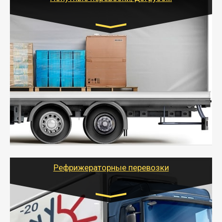
Транспорт:
Газель (1,5 и 3 тонны), Бычок, Еврофура от 5 до
10 тонн
от 5000 руб. Возможен догруз
- Экономный способ доставить вещи от 200 кг в
другой город - догрузом или попутно. Попутные
грузоперевозки для физлиц, ИП и юрлиц обходятся
дешевле.
- Тайгер Логистик организует доставку
крупногабаритных и личных вещей по нужному
адресу, при необходимости предоставит грузчиков
для погрузочно-разгрузочных работ при перевозке.
Рефрижераторные перевозки
Транспорт:
Газель (1,5 и 3 тонны), Бычок, Еврофура от 5 до