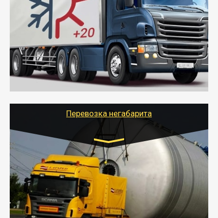
10 тонн
от 6000 руб.
- Рефрижераторные перевозки грузов с
соблюдением температурного режима, работающим
термописцем, санитарной обработкой кузова и мед.
книжкой у водителя.
- Тайгер Логистик поможет быстро перевезти
скоропортящиеся продукты в любой город России с
сохранением качества товаров.
Перевозка негабарита
Цена за км. Рассчитывается
индивидуально
- Перевозка техники и негабаритных грузов
осуществляется после получения разрешения на
перевозку (обычно 7-14 дней).