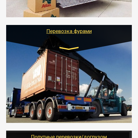
- Тайгер Логистик подберет автотранспорт, быстро и
качественно организует переезд к новому месту
службы или работы с гарантией сохранности груза и
оформлением документов, подтверждающих
расходы.
Перевозка фурами
Транспорт:
Еврофура Тент от 5 до 10 тонн
грузоподъемность
от 10 000 руб. Возможен догруз
- Доставка фурой до 20 т возможна для больших
объемов грузов, упакованных в коробки, мешки,
паллеты и россыпью в самые отдаленные места
России с гарантией полной сохранности.
- Тайгер Логистик предоставляет услуги по
грузоперевозкам для физических и юридических лиц
(ИП, ООО) по наличной и безналичной оплате (с
учетом и без учета НДС).
Попутные перевозки/догрузом