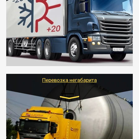
Газель (1,5 и 3 тонны), Бычок, Еврофура от 5 до
10 тонн
от 6000 руб.
- Рефрижераторные перевозки грузов с
соблюдением температурного режима, работающим
термописцем, санитарной обработкой кузова и мед.
книжкой у водителя.
- Тайгер Логистик поможет быстро перевезти
скоропортящиеся продукты в любой город России с
сохранением качества товаров.
Перевозка негабарита
Цена за км. Рассчитывается
индивидуально
- Перевозка техники и негабаритных грузов
осуществляется после получения разрешения на