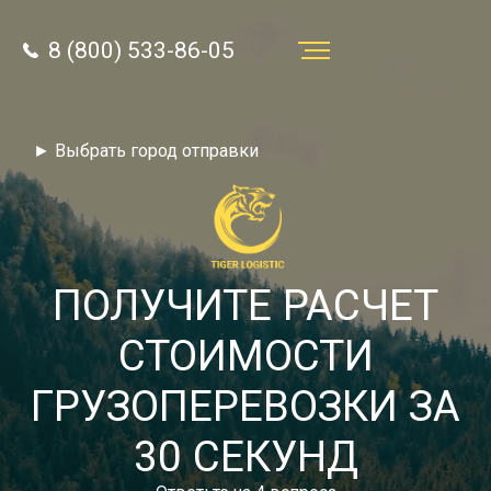
8 (800) 533-86-05
Услуги
► Выбрать город отправки
Преимущества
О компании
Направления
ПОЛУЧИТЕ РАСЧЕТ
Тарифы
СТОИМОСТИ
Отзывы
ГРУЗОПЕРЕВОЗКИ ЗА
8 (800) 533-86-05
Статьи
30 СЕКУНД
Звонок по России бесплатный
Новости
autotransport24@yandex.ru