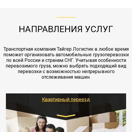
с компанией-партнером
ЖД доставка - здесь нет догрузов, только либо
Также у нас есть погрузочно-разгрузочные
"Ингострах".Страховка действует на всех
отдельные вагоны, либо есть контейнерная
работы - грузчики, краны, манипуляторы,
этапах перевозки, начиная от погрузки
жд доставка контейнерами 20 и 40 футов.
упаковка разборка мебели.
заканчивая выгрузкой в пункте получателя.
НАПРАВЛЕНИЯ УСЛУГ
Транспортная компания Тайгер Логистик в любое время
поможет организовать автомобильные грузоперевозки
по всей России и странам СНГ. Учитывая особенности
перевозимого груза, можно выбрать подходящий вид
перевозки с возможностью непрерывного
отслеживания машин.
Квартирный переезд
Транспорт:
Газель: 1,5 и 3 тонны