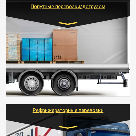
учетом и без учета НДС).
Попутные перевозки/догрузом
Транспорт:
Газель (1,5 и 3 тонны), Бычок, Еврофура от 5 до
10 тонн
от 5000 руб. Возможен догруз
- Экономный способ доставить вещи от 200 кг в
другой город - догрузом или попутно. Попутные
грузоперевозки для физлиц, ИП и юрлиц обходятся
дешевле.
- Тайгер Логистик организует доставку
крупногабаритных и личных вещей по нужному
адресу, при необходимости предоставит грузчиков
для погрузочно-разгрузочных работ при перевозке.
Рефрижераторные перевозки
Транспорт: