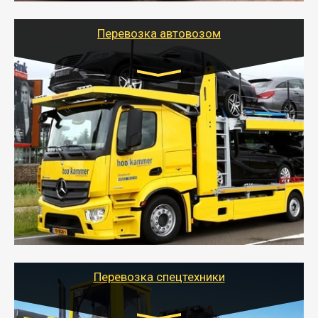
Перевозка автовозом
Цена за км. Рассчитывается
индивидуально
- Перевозка автовозом от Тайгер Логистик – это
быстрый и безопасный способ доставить несколько
легковых автомобилей за одну поездку в другой
город.
- Наша транспортная компания организует доставку
машин автовозом, подобрав оптимальный маршрут с
учетом всех особенности по пути следования.
Перевозка спецтехники