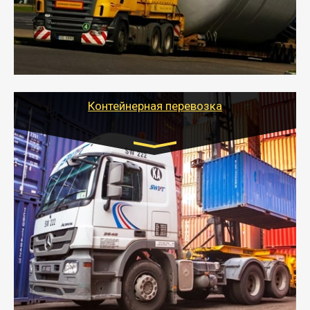
перевозку (обычно 7-14 дней).
- Тайгер Логистик в короткие сроки поможет вам
качественно и безопасно перевезти негабаритные
грузы по всей России тралом, манипулятором и
другим транспортом и подобрать оптимальный
вариант перевозки.
Контейнерная перевозка
Цена за км. Рассчитывается
индивидуально
- Контейнерные грузоперевозки на специальном
оборудованном транспорте быстро, качественно и
безопасно.
- Наша транспортная компания поможет
организовать доставку в порт и из порта
стандартных контейнеров на контейнеровозе,
шаландах и площадках (открытых кузовах),
используя надежные крепления.