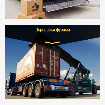
- Тайгер Логистик подберет автотранспорт, быстро и
качественно организует переезд к новому месту
службы или работы с гарантией сохранности груза и
оформлением документов, подтверждающих
расходы.
Перевозка фурами
Транспорт:
Еврофура Тент от 5 до 10 тонн
грузоподъемность
от 10 000 руб. Возможен догруз
- Доставка фурой до 20 т возможна для больших
объемов грузов, упакованных в коробки, мешки,
паллеты и россыпью в самые отдаленные места
России с гарантией полной сохранности.
- Тайгер Логистик предоставляет услуги по
грузоперевозкам для физических и юридических лиц
(ИП, ООО) по наличной и безналичной оплате (с