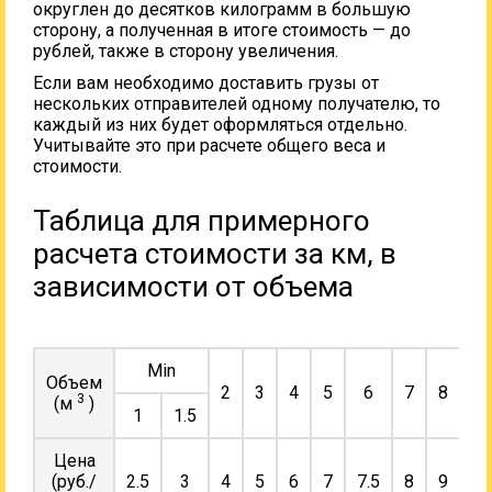
округлен до десятков килограмм в большую
сторону, а полученная в итоге стоимость — до
рублей, также в сторону увеличения.
Если вам необходимо доставить грузы от
нескольких отправителей одному получателю, то
каждый из них будет оформляться отдельно.
Учитывайте это при расчете общего веса и
стоимости.
Таблица для примерного
расчета стоимости за км, в
зависимости от объема
Min
Объем
2
3
4
5
6
7
8
9
3
(м
)
1
1.5
Цена
(руб./
2.5
3
4
5
6
7
7.5
8
9
10