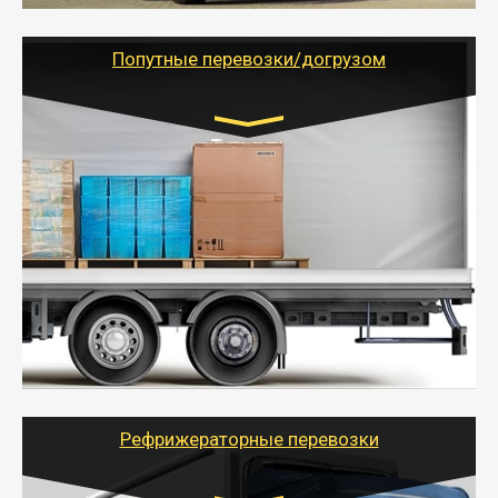
грузоперевозкам для физических и юридических лиц
(ИП, ООО) по наличной и безналичной оплате (с
учетом и без учета НДС).
Попутные перевозки/догрузом
Транспорт:
Газель (1,5 и 3 тонны), Бычок, Еврофура от 5 до
10 тонн
от 5000 руб. Возможен догруз
- Экономный способ доставить вещи от 200 кг в
другой город - догрузом или попутно. Попутные
грузоперевозки для физлиц, ИП и юрлиц обходятся
дешевле.
- Тайгер Логистик организует доставку
крупногабаритных и личных вещей по нужному
адресу, при необходимости предоставит грузчиков
для погрузочно-разгрузочных работ при перевозке.
Рефрижераторные перевозки