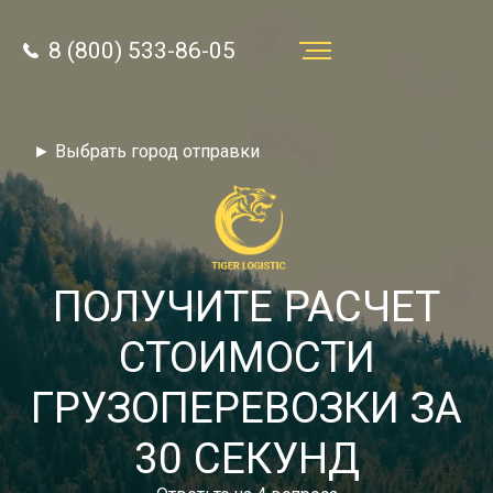
8 (800) 533-86-05
Услуги
► Выбрать город отправки
Преимущества
О компании
Направления
ПОЛУЧИТЕ РАСЧЕТ
Тарифы
СТОИМОСТИ
Отзывы
ГРУЗОПЕРЕВОЗКИ ЗА
8 (800) 533-86-05
Статьи
30 СЕКУНД
Звонок по России бесплатный
Новости
autotransport24@yandex.ru