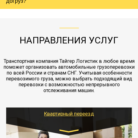
холодильника - обложить картонными
догруз?
груза. Мы сотрудничаем по услугам страховки
коробками и обмотать стрейч пленкой.
с компанией-партнером
ЖД доставка - здесь нет догрузов, только либо
Также у нас есть погрузочно-разгрузочные
"Ингострах".Страховка действует на всех
отдельные вагоны, либо есть контейнерная
работы - грузчики, краны, манипуляторы,
этапах перевозки, начиная от погрузки
жд доставка контейнерами 20 и 40 футов.
упаковка разборка мебели.
заканчивая выгрузкой в пункте получателя.
НАПРАВЛЕНИЯ УСЛУГ
Транспортная компания Тайгер Логистик в любое время
поможет организовать автомобильные грузоперевозки
по всей России и странам СНГ. Учитывая особенности
перевозимого груза, можно выбрать подходящий вид
перевозки с возможностью непрерывного
отслеживания машин.
Квартирный переезд