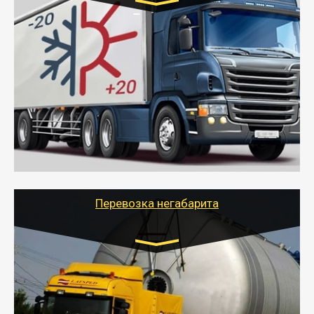
Транспорт:
Газель (1,5 и 3 тонны), Бычок, Еврофура от 5 до
10 тонн
от 6000 руб.
- Рефрижераторные перевозки грузов с
соблюдением температурного режима, работающим
термописцем, санитарной обработкой кузова и мед.
книжкой у водителя.
- Тайгер Логистик поможет быстро перевезти
скоропортящиеся продукты в любой город России с
сохранением качества товаров.
Перевозка негабарита
Цена за км. Рассчитывается
индивидуально