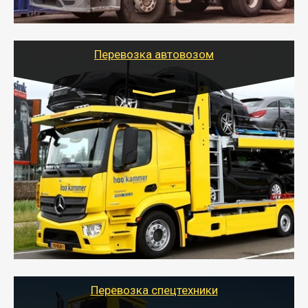
шаландах и площадках (открытых кузовах),
используя надежные крепления.
Перевозка автовозом
Цена за км. Рассчитывается
индивидуально
- Перевозка автовозом от Тайгер Логистик – это
быстрый и безопасный способ доставить несколько
легковых автомобилей за одну поездку в другой
город.
- Наша транспортная компания организует доставку
машин автовозом, подобрав оптимальный маршрут с
учетом всех особенности по пути следования.
Перевозка спецтехники