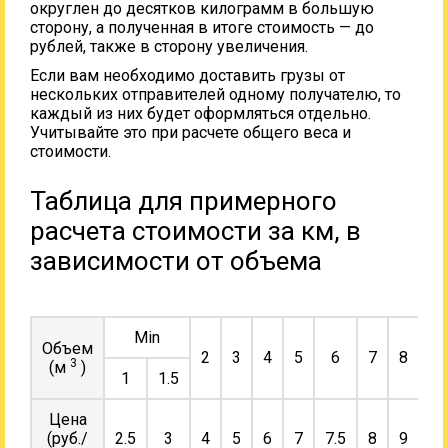
округлен до десятков килограмм в большую
сторону, а полученная в итоге стоимость — до
рублей, также в сторону увеличения.
Если вам необходимо доставить грузы от
нескольких отправителей одному получателю, то
каждый из них будет оформляться отдельно.
Учитывайте это при расчете общего веса и
стоимости.
Таблица для примерного
расчета стоимости за км, в
зависимости от объема
Min
Объем
2
3
4
5
6
7
8
9
3
(м
)
1
1.5
Цена
(руб./
2.5
3
4
5
6
7
7.5
8
9
10