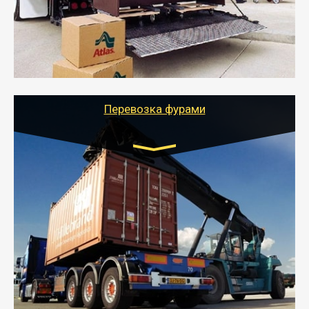
отдельном авто или догрузом (по меньшей
стоимости).
- Тайгер Логистик подберет автотранспорт, быстро и
качественно организует переезд к новому месту
службы или работы с гарантией сохранности груза и
оформлением документов, подтверждающих
расходы.
Перевозка фурами
Транспорт:
Еврофура Тент от 5 до 10 тонн
грузоподъемность
от 10 000 руб. Возможен догруз
- Доставка фурой до 20 т возможна для больших
объемов грузов, упакованных в коробки, мешки,
паллеты и россыпью в самые отдаленные места
России с гарантией полной сохранности.
- Тайгер Логистик предоставляет услуги по