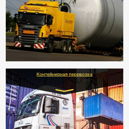
Цена за км. Рассчитывается
индивидуально
- Перевозка техники и негабаритных грузов
осуществляется после получения разрешения на
перевозку (обычно 7-14 дней).
- Тайгер Логистик в короткие сроки поможет вам
качественно и безопасно перевезти негабаритные
грузы по всей России тралом, манипулятором и
другим транспортом и подобрать оптимальный
вариант перевозки.
Контейнерная перевозка
Цена за км. Рассчитывается
индивидуально
- Контейнерные грузоперевозки на специальном
оборудованном транспорте быстро, качественно и