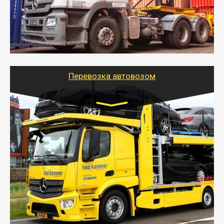
безопасно.
- Наша транспортная компания поможет
организовать доставку в порт и из порта
стандартных контейнеров на контейнеровозе,
шаландах и площадках (открытых кузовах),
используя надежные крепления.
Перевозка автовозом
Цена за км. Рассчитывается
индивидуально
- Перевозка автовозом от Тайгер Логистик – это
быстрый и безопасный способ доставить несколько
легковых автомобилей за одну поездку в другой
город.
- Наша транспортная компания организует доставку
машин автовозом, подобрав оптимальный маршрут с
учетом всех особенности по пути следования.