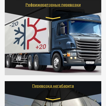
для погрузочно-разгрузочных работ при перевозке.
Рефрижераторные перевозки
Транспорт:
Газель (1,5 и 3 тонны), Бычок, Еврофура от 5 до
10 тонн
от 6000 руб.
- Рефрижераторные перевозки грузов с
соблюдением температурного режима, работающим
термописцем, санитарной обработкой кузова и мед.
книжкой у водителя.
- Тайгер Логистик поможет быстро перевезти
скоропортящиеся продукты в любой город России с
сохранением качества товаров.
Перевозка негабарита