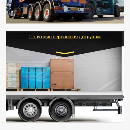
объемов грузов, упакованных в коробки, мешки,
паллеты и россыпью в самые отдаленные места
России с гарантией полной сохранности.
- Тайгер Логистик предоставляет услуги по
грузоперевозкам для физических и юридических лиц
(ИП, ООО) по наличной и безналичной оплате (с
учетом и без учета НДС).
Попутные перевозки/догрузом
Транспорт:
Газель (1,5 и 3 тонны), Бычок, Еврофура от 5 до
10 тонн
от 5000 руб. Возможен догруз
- Экономный способ доставить вещи от 200 кг в
другой город - догрузом или попутно. Попутные
грузоперевозки для физлиц, ИП и юрлиц обходятся
дешевле.
- Тайгер Логистик организует доставку
крупногабаритных и личных вещей по нужному
адресу, при необходимости предоставит грузчиков