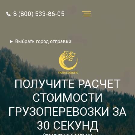
8 (800) 533-86-05
Услуги
► Выбрать город отправки
Преимущества
О компании
Направления
ПОЛУЧИТЕ РАСЧЕТ
Тарифы
СТОИМОСТИ
Отзывы
ГРУЗОПЕРЕВОЗКИ ЗА
8 (800) 533-86-05
Статьи
30 СЕКУНД
Звонок по России бесплатный
Новости
autotransport24@yandex.ru