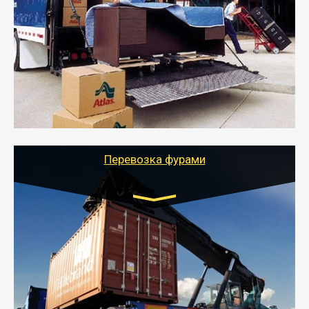
от 5000 руб.
- Служебный или военный переезд может быть на
отдельном авто или догрузом (по меньшей
стоимости).
- Тайгер Логистик подберет автотранспорт, быстро и
качественно организует переезд к новому месту
службы или работы с гарантией сохранности груза и
оформлением документов, подтверждающих
расходы.
Перевозка фурами
Транспорт:
Еврофура Тент от 5 до 10 тонн
грузоподъемность
от 10 000 руб. Возможен догруз
- Доставка фурой до 20 т возможна для больших