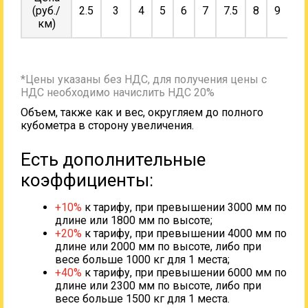
(руб./
2.5
3
4
5
6
7
7.5
8
9
10
км)
*Цены указаны без НДС, для получения цены с
НДС необходимо начислить НДС 20%
Объем, также как и вес, округляем до полного
кубометра в сторону увеличения.
Есть дополнительные
коэффициенты:
+10%
к тарифу, при превышении 3000 мм по
длине или 1800 мм по высоте;
+20%
к тарифу, при превышении 4000 мм по
длине или 2000 мм по высоте, либо при
весе больше 1000 кг для 1 места;
+40%
к тарифу, при превышении 6000 мм по
длине или 2300 мм по высоте, либо при
весе больше 1500 кг для 1 места.