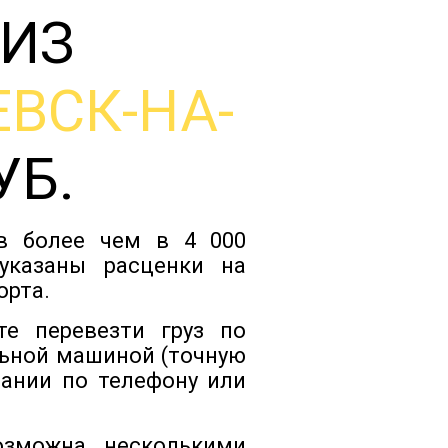
 ИЗ
Тарифы
ВСК-НА-
Отзывы
УБ.
Статьи
ов более чем в 4 000
Новости
 указаны расценки на
орта.
Документы
е перевезти груз по
ьной машиной (точную
пании по телефону или
Контакты
озможна несколькими