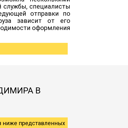
й службы, специалисты
ледующей отправки по
руза зависит от его
бходимости оформления
ДИМИРА В
я ниже представленных