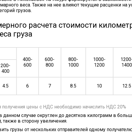
марного веса. Также на нее влияют текущие расценки на у
егорий грузов.
ерного расчета стоимости километр
еса груза
400-
600-
800-
1000-
1200
600
800
1000
1200
140
200-
400
4.5
6
7
8.5
10
12.5
я получения цены с НДС необходимо начислить НДС 20%
 в данном случае округлен до десятков килограмм в больш
, также в сторону увеличения.
ить грузы от нескольких отправителей одному получателю