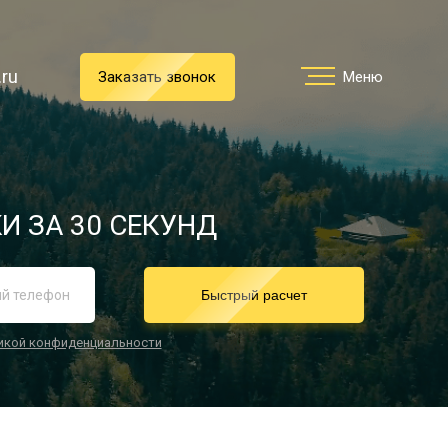
.ru
.ru
Заказать звонок
Заказать звонок
Меню
Меню
Услуги
И ЗА 30 СЕКУНД
реимущества
Быстрый расчет
икой конфиденциальности
О компании
Направления