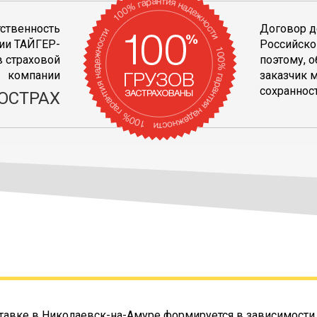
тственность
Договор д
ии ТАЙГЕР-
Российско
 страховой
поэтому, 
компании
заказчик 
сохранност
ОСТРАХ
тавке в Николаевск-на-Амуре формируется в зависимости о