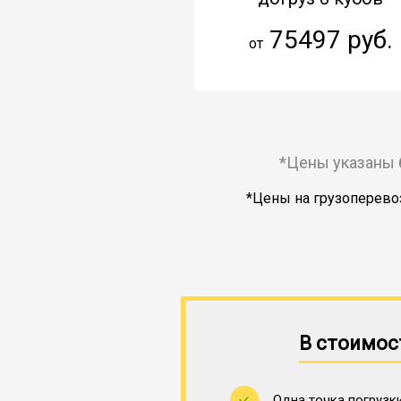
75497 руб.
от
*Цены указаны 
*Цены на грузоперевоз
В стоимос
Одна точка погрузки