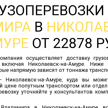
УЗОПЕРЕВОЗКИ
МИРА
В
НИКОЛАЕ
МУРЕ
ОТ 22878 Р
омпания осуществляет доставку груз
 включая Николаевск-на-Амуре. Ниже
рые напрямую зависят от тоннажа трансп
 Николаевск-на-Амуре, куда вы может
й цене попутным транспортом или отдел
ревозку уточняйте у консультантов ком
 Владимира в Николаевск-на-Амуре в