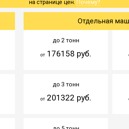
на странице цен.
Почему?
Отдельная ма
до 2 тонн
176158 руб.
от
до 3 тонн
201322 руб.
от
до 5 тонн