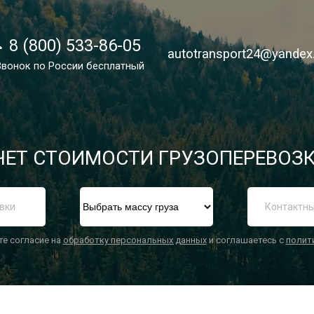
8 (800) 533-86-05
8 (800) 533-86-05
autotransport24@yandex
autotransport24@yandex
Звонок по России бесплатный
Звонок по России бесплатный
ЕТ СТОИМОСТИ ГРУЗОПЕРЕВОЗК
П
те согласие на
обработку персональных данных
и соглашаетесь с
полит