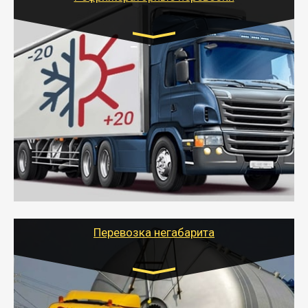
Транспорт:
Газель (1,5 и 3 тонны), Бычок, Еврофура от 5 до
10 тонн
от 6000 руб.
- Рефрижераторные перевозки грузов с
соблюдением температурного режима, работающим
термописцем, санитарной обработкой кузова и мед.
книжкой у водителя.
- Тайгер Логистик поможет быстро перевезти
скоропортящиеся продукты в любой город России с
сохранением качества товаров.
Перевозка негабарита
Цена за км. Рассчитывается