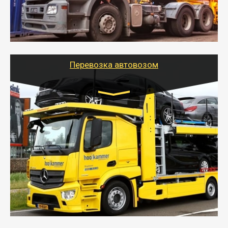
- Наша транспортная компания поможет
организовать доставку в порт и из порта
стандартных контейнеров на контейнеровозе,
шаландах и площадках (открытых кузовах),
используя надежные крепления.
Перевозка автовозом
Цена за км. Рассчитывается
индивидуально
- Перевозка автовозом от Тайгер Логистик – это
быстрый и безопасный способ доставить несколько
легковых автомобилей за одну поездку в другой
город.
- Наша транспортная компания организует доставку
машин автовозом, подобрав оптимальный маршрут с
учетом всех особенности по пути следования.