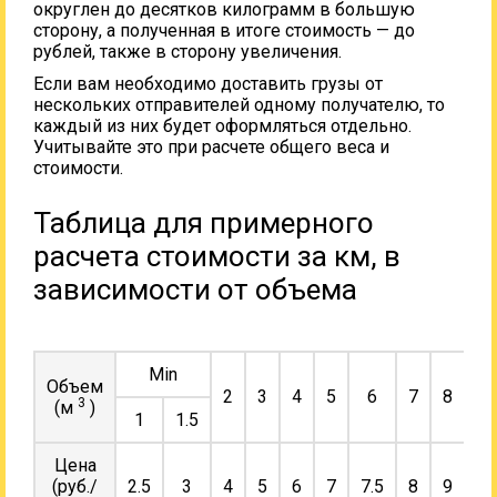
округлен до десятков килограмм в большую
сторону, а полученная в итоге стоимость — до
рублей, также в сторону увеличения.
Если вам необходимо доставить грузы от
нескольких отправителей одному получателю, то
каждый из них будет оформляться отдельно.
Учитывайте это при расчете общего веса и
стоимости.
Таблица для примерного
расчета стоимости за км, в
зависимости от объема
Min
Объем
2
3
4
5
6
7
8
9
3
(м
)
1
1.5
Цена
(руб./
2.5
3
4
5
6
7
7.5
8
9
10