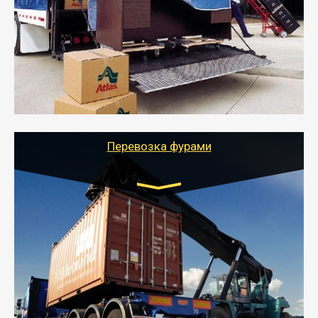
- Служебный или военный переезд может быть на
отдельном авто или догрузом (по меньшей
стоимости).
- Тайгер Логистик подберет автотранспорт, быстро и
качественно организует переезд к новому месту
службы или работы с гарантией сохранности груза и
оформлением документов, подтверждающих
расходы.
Перевозка фурами
Транспорт:
Еврофура Тент от 5 до 10 тонн
грузоподъемность
от 10 000 руб. Возможен догруз
- Доставка фурой до 20 т возможна для больших
объемов грузов, упакованных в коробки, мешки,
паллеты и россыпью в самые отдаленные места