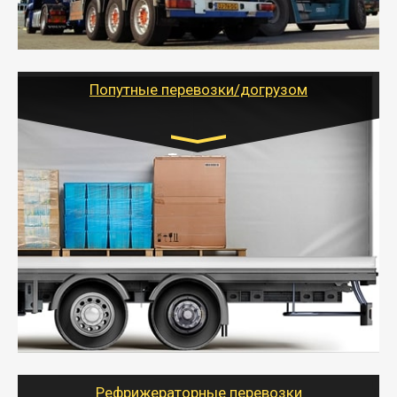
России с гарантией полной сохранности.
- Тайгер Логистик предоставляет услуги по
грузоперевозкам для физических и юридических лиц
(ИП, ООО) по наличной и безналичной оплате (с
учетом и без учета НДС).
Попутные перевозки/догрузом
Транспорт:
Газель (1,5 и 3 тонны), Бычок, Еврофура от 5 до
10 тонн
от 5000 руб. Возможен догруз
- Экономный способ доставить вещи от 200 кг в
другой город - догрузом или попутно. Попутные
грузоперевозки для физлиц, ИП и юрлиц обходятся
дешевле.
- Тайгер Логистик организует доставку
крупногабаритных и личных вещей по нужному
адресу, при необходимости предоставит грузчиков
для погрузочно-разгрузочных работ при перевозке.
Рефрижераторные перевозки