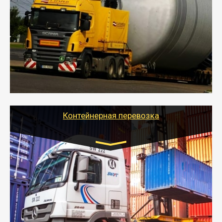
индивидуально
- Перевозка техники и негабаритных грузов
осуществляется после получения разрешения на
перевозку (обычно 7-14 дней).
- Тайгер Логистик в короткие сроки поможет вам
качественно и безопасно перевезти негабаритные
грузы по всей России тралом, манипулятором и
другим транспортом и подобрать оптимальный
вариант перевозки.
Контейнерная перевозка
Цена за км. Рассчитывается
индивидуально
- Контейнерные грузоперевозки на специальном
оборудованном транспорте быстро, качественно и
безопасно.