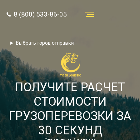
8 (800) 533-86-05
Услуги
► Выбрать город отправки
Преимущества
О компании
Направления
ПОЛУЧИТЕ РАСЧЕТ
Тарифы
СТОИМОСТИ
Отзывы
ГРУЗОПЕРЕВОЗКИ ЗА
8 (800) 533-86-05
Статьи
30 СЕКУНД
Звонок по России бесплатный
Новости
autotransport24@yandex.ru