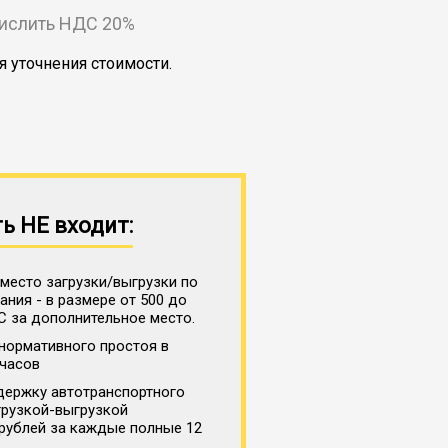
числить НДС 20%
я уточнения стоимости.
ь НЕ входит:
место загрузки/выгрузки по
ния - в размере от 500 до
С за дополнительное место.
нормативного простоя в
 часов
держку автотранспортного
грузкой-выгрузкой
 рублей за каждые полные 12