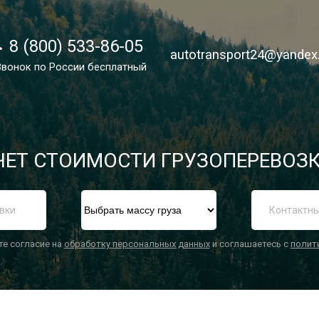
8 (800) 533-86-05
8 (800) 533-86-05
autotransport24@yandex
autotransport24@yandex
Звонок по России бесплатный
Звонок по России бесплатный
ЕТ СТОИМОСТИ ГРУЗОПЕРЕВОЗК
П
те согласие на
обработку персональных данных
и соглашаетесь с
полит