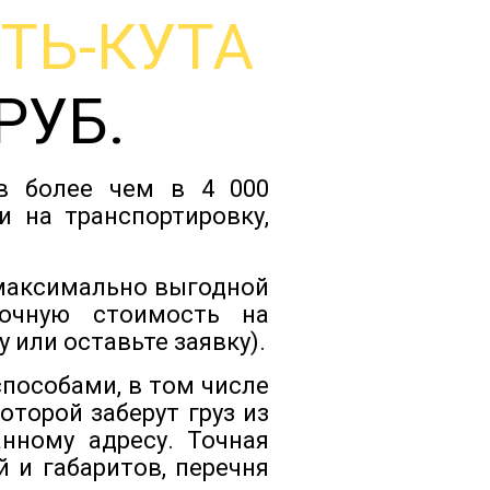
ТЬ-КУТА
Тарифы
РУБ.
Отзывы
ов более чем в 4 000
Статьи
и на транспортировку,
Новости
 максимально выгодной
очную стоимость на
 или оставьте заявку).
Документы
способами, в том числе
торой заберут груз из
Контакты
нному адресу. Точная
 и габаритов, перечня