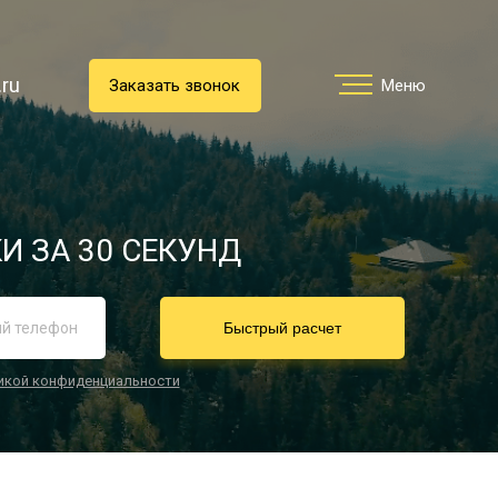
.ru
.ru
Заказать звонок
Заказать звонок
Меню
Меню
Услуги
И ЗА 30 СЕКУНД
реимущества
Быстрый расчет
икой конфиденциальности
О компании
Направления