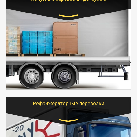
Транспорт:
Газель (1,5 и 3 тонны), Бычок, Еврофура от 5 до
10 тонн
от 5000 руб. Возможен догруз
- Экономный способ доставить вещи от 200 кг в
другой город - догрузом или попутно. Попутные
грузоперевозки для физлиц, ИП и юрлиц обходятся
дешевле.
- Тайгер Логистик организует доставку
крупногабаритных и личных вещей по нужному
адресу, при необходимости предоставит грузчиков
для погрузочно-разгрузочных работ при перевозке.
Рефрижераторные перевозки
Транспорт:
Газель (1,5 и 3 тонны), Бычок, Еврофура от 5 до