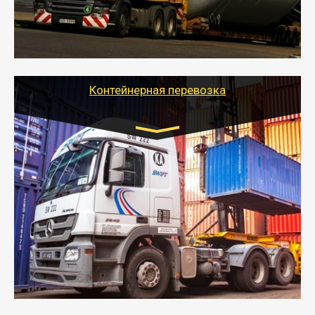
- Тайгер Логистик в короткие сроки поможет вам
качественно и безопасно перевезти негабаритные
грузы по всей России тралом, манипулятором и
другим транспортом и подобрать оптимальный
вариант перевозки.
Контейнерная перевозка
Цена за км. Рассчитывается
индивидуально
- Контейнерные грузоперевозки на специальном
оборудованном транспорте быстро, качественно и
безопасно.
- Наша транспортная компания поможет
организовать доставку в порт и из порта
стандартных контейнеров на контейнеровозе,
шаландах и площадках (открытых кузовах),
используя надежные крепления.