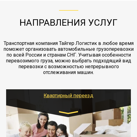
отдельные вагоны, либо есть контейнерная
работы - грузчики, краны, манипуляторы,
этапах перевозки, начиная от погрузки
жд доставка контейнерами 20 и 40 футов.
упаковка разборка мебели.
заканчивая выгрузкой в пункте получателя.
НАПРАВЛЕНИЯ УСЛУГ
Транспортная компания Тайгер Логистик в любое время
поможет организовать автомобильные грузоперевозки
по всей России и странам СНГ. Учитывая особенности
перевозимого груза, можно выбрать подходящий вид
перевозки с возможностью непрерывного
отслеживания машин.
Квартирный переезд
Транспорт:
Газель: 1,5 и 3 тонны
от 5000 руб.