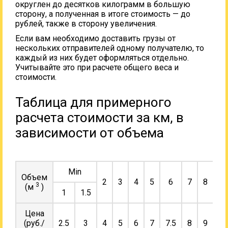
округлен до десятков килограмм в большую
сторону, а полученная в итоге стоимость — до
рублей, также в сторону увеличения.
Если вам необходимо доставить грузы от
нескольких отправителей одному получателю, то
каждый из них будет оформляться отдельно.
Учитывайте это при расчете общего веса и
стоимости.
Таблица для примерного
расчета стоимости за км, в
зависимости от объема
Min
Объем
2
3
4
5
6
7
8
9
3
(м
)
1
1.5
Цена
(руб./
2.5
3
4
5
6
7
7.5
8
9
10