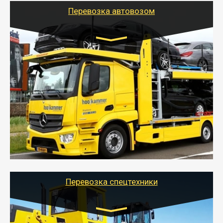
Перевозка автовозом
Цена за км. Рассчитывается
индивидуально
- Перевозка автовозом от Тайгер Логистик – это
быстрый и безопасный способ доставить несколько
легковых автомобилей за одну поездку в другой
город.
- Наша транспортная компания организует доставку
машин автовозом, подобрав оптимальный маршрут с
учетом всех особенности по пути следования.
Перевозка спецтехники