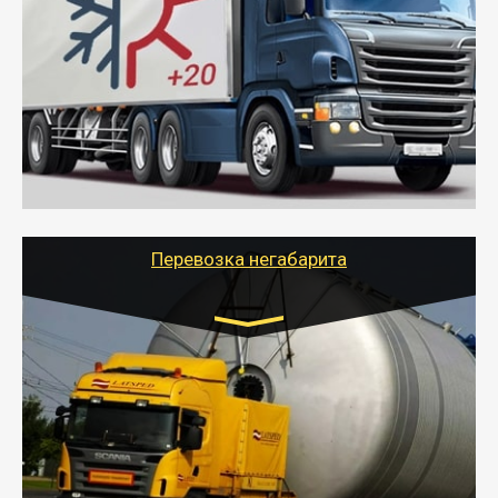
10 тонн
от 6000 руб.
- Рефрижераторные перевозки грузов с
соблюдением температурного режима, работающим
термописцем, санитарной обработкой кузова и мед.
книжкой у водителя.
- Тайгер Логистик поможет быстро перевезти
скоропортящиеся продукты в любой город России с
сохранением качества товаров.
Перевозка негабарита
Цена за км. Рассчитывается
индивидуально
- Перевозка техники и негабаритных грузов
осуществляется после получения разрешения на
перевозку (обычно 7-14 дней).