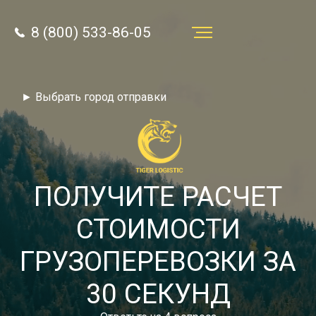
8 (800) 533-86-05
Услуги
► Выбрать город отправки
Преимущества
О компании
Направления
ПОЛУЧИТЕ РАСЧЕТ
Тарифы
СТОИМОСТИ
Отзывы
ГРУЗОПЕРЕВОЗКИ ЗА
8 (800) 533-86-05
Статьи
30 СЕКУНД
Звонок по России бесплатный
Новости
autotransport24@yandex.ru