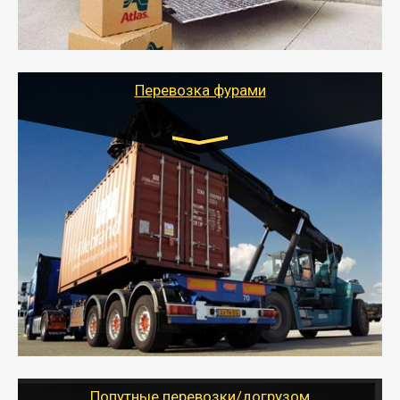
- Тайгер Логистик подберет автотранспорт, быстро и
качественно организует переезд к новому месту
службы или работы с гарантией сохранности груза и
оформлением документов, подтверждающих
расходы.
Перевозка фурами
Транспорт:
Еврофура Тент от 5 до 10 тонн
грузоподъемность
от 10 000 руб. Возможен догруз
- Доставка фурой до 20 т возможна для больших
объемов грузов, упакованных в коробки, мешки,
паллеты и россыпью в самые отдаленные места
России с гарантией полной сохранности.
- Тайгер Логистик предоставляет услуги по
грузоперевозкам для физических и юридических лиц
(ИП, ООО) по наличной и безналичной оплате (с
учетом и без учета НДС).
Попутные перевозки/догрузом