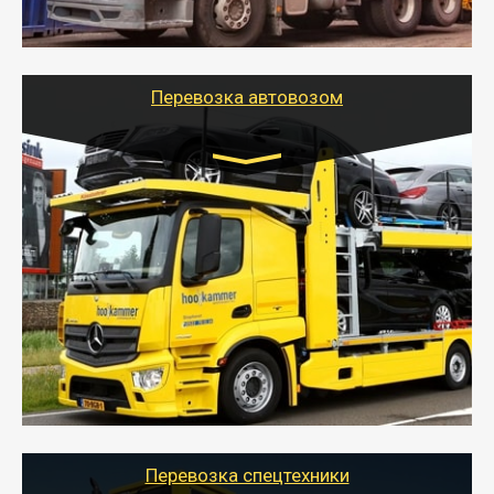
стандартных контейнеров на контейнеровозе,
шаландах и площадках (открытых кузовах),
используя надежные крепления.
Перевозка автовозом
Цена за км. Рассчитывается
индивидуально
- Перевозка автовозом от Тайгер Логистик – это
быстрый и безопасный способ доставить несколько
легковых автомобилей за одну поездку в другой
город.
- Наша транспортная компания организует доставку
машин автовозом, подобрав оптимальный маршрут с
учетом всех особенности по пути следования.
Перевозка спецтехники