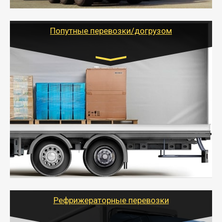
- Тайгер Логистик предоставляет услуги по
грузоперевозкам для физических и юридических лиц
(ИП, ООО) по наличной и безналичной оплате (с
учетом и без учета НДС).
Попутные перевозки/догрузом
Транспорт:
Газель (1,5 и 3 тонны), Бычок, Еврофура от 5 до
10 тонн
от 5000 руб. Возможен догруз
- Экономный способ доставить вещи от 200 кг в
другой город - догрузом или попутно. Попутные
грузоперевозки для физлиц, ИП и юрлиц обходятся
дешевле.
- Тайгер Логистик организует доставку
крупногабаритных и личных вещей по нужному
адресу, при необходимости предоставит грузчиков
для погрузочно-разгрузочных работ при перевозке.
Рефрижераторные перевозки