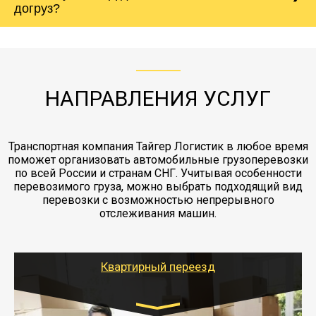
Вашего груза по ставке 0.15 от стоимости
холодильника - обложить картонными
догруз?
груза. Мы сотрудничаем по услугам страховки
коробками и обмотать стрейч пленкой.
с компанией-партнером
ЖД доставка - здесь нет догрузов, только либо
Также у нас есть погрузочно-разгрузочные
"Ингострах".Страховка действует на всех
отдельные вагоны, либо есть контейнерная
работы - грузчики, краны, манипуляторы,
этапах перевозки, начиная от погрузки
жд доставка контейнерами 20 и 40 футов.
упаковка разборка мебели.
заканчивая выгрузкой в пункте получателя.
НАПРАВЛЕНИЯ УСЛУГ
Транспортная компания Тайгер Логистик в любое время
поможет организовать автомобильные грузоперевозки
по всей России и странам СНГ. Учитывая особенности
перевозимого груза, можно выбрать подходящий вид
перевозки с возможностью непрерывного
отслеживания машин.
Квартирный переезд