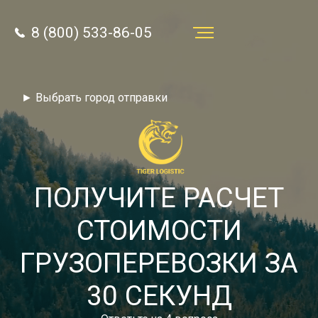
8 (800) 533-86-05
Услуги
► Выбрать город отправки
Преимущества
О компании
Направления
ПОЛУЧИТЕ РАСЧЕТ
Тарифы
СТОИМОСТИ
Отзывы
ГРУЗОПЕРЕВОЗКИ ЗА
8 (800) 533-86-05
Статьи
30 СЕКУНД
Звонок по России бесплатный
Новости
autotransport24@yandex.ru