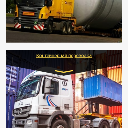
- Перевозка техники и негабаритных грузов
осуществляется после получения разрешения на
перевозку (обычно 7-14 дней).
- Тайгер Логистик в короткие сроки поможет вам
качественно и безопасно перевезти негабаритные
грузы по всей России тралом, манипулятором и
другим транспортом и подобрать оптимальный
вариант перевозки.
Контейнерная перевозка
Цена за км. Рассчитывается
индивидуально
- Контейнерные грузоперевозки на специальном
оборудованном транспорте быстро, качественно и
безопасно.
- Наша транспортная компания поможет
организовать доставку в порт и из порта