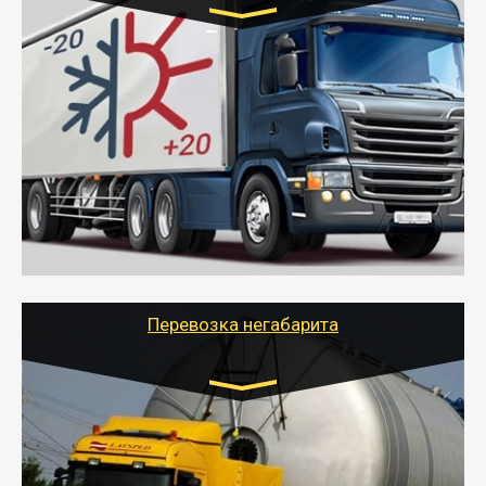
Транспорт:
Газель (1,5 и 3 тонны), Бычок, Еврофура от 5 до
10 тонн
от 6000 руб.
- Рефрижераторные перевозки грузов с
соблюдением температурного режима, работающим
термописцем, санитарной обработкой кузова и мед.
книжкой у водителя.
- Тайгер Логистик поможет быстро перевезти
скоропортящиеся продукты в любой город России с
сохранением качества товаров.
Перевозка негабарита
Цена за км. Рассчитывается
индивидуально