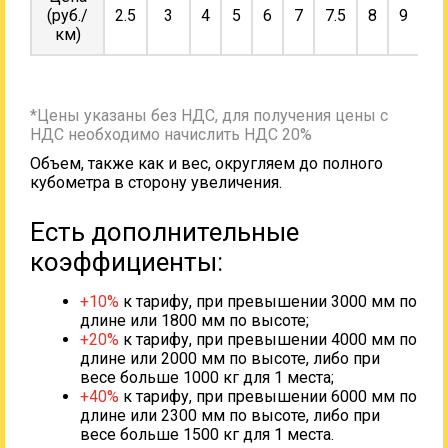
(руб./
2.5
3
4
5
6
7
7.5
8
9
10
км)
*Цены указаны без НДС, для получения цены с
НДС необходимо начислить НДС 20%
Объем, также как и вес, округляем до полного
кубометра в сторону увеличения.
Есть дополнительные
коэффициенты:
+10%
к тарифу, при превышении 3000 мм по
длине или 1800 мм по высоте;
+20%
к тарифу, при превышении 4000 мм по
длине или 2000 мм по высоте, либо при
весе больше 1000 кг для 1 места;
+40%
к тарифу, при превышении 6000 мм по
длине или 2300 мм по высоте, либо при
весе больше 1500 кг для 1 места.