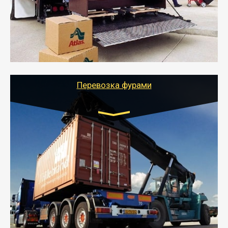
- Служебный или военный переезд может быть на
отдельном авто или догрузом (по меньшей
стоимости).
- Тайгер Логистик подберет автотранспорт, быстро и
качественно организует переезд к новому месту
службы или работы с гарантией сохранности груза и
оформлением документов, подтверждающих
расходы.
Перевозка фурами
Транспорт:
Еврофура Тент от 5 до 10 тонн
грузоподъемность
от 10 000 руб. Возможен догруз
- Доставка фурой до 20 т возможна для больших
объемов грузов, упакованных в коробки, мешки,
паллеты и россыпью в самые отдаленные места
России с гарантией полной сохранности.