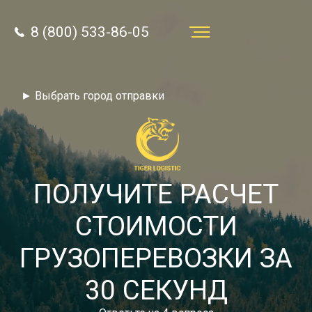
8 (800) 533-86-05
Услуги
► Выбрать город отправки
Преимущества
О компании
Направления
ПОЛУЧИТЕ РАСЧЕТ
Тарифы
СТОИМОСТИ
Отзывы
ГРУЗОПЕРЕВОЗКИ ЗА
8 (800) 533-86-05
Статьи
30 СЕКУНД
Звонок по России бесплатный
Новости
autotransport24@yandex.ru