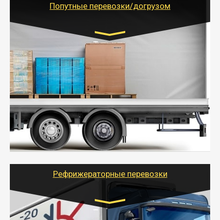
Попутные перевозки/догрузом
Транспорт:
Газель (1,5 и 3 тонны), Бычок, Еврофура от 5 до
10 тонн
от 5000 руб. Возможен догруз
- Экономный способ доставить вещи от 200 кг в
другой город - догрузом или попутно. Попутные
грузоперевозки для физлиц, ИП и юрлиц обходятся
дешевле.
- Тайгер Логистик организует доставку
крупногабаритных и личных вещей по нужному
адресу, при необходимости предоставит грузчиков
для погрузочно-разгрузочных работ при перевозке.
Рефрижераторные перевозки
Транспорт: