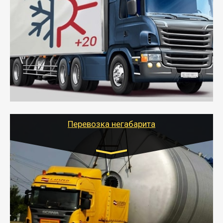
Газель (1,5 и 3 тонны), Бычок, Еврофура от 5 до
10 тонн
от 6000 руб.
- Рефрижераторные перевозки грузов с
соблюдением температурного режима, работающим
термописцем, санитарной обработкой кузова и мед.
книжкой у водителя.
- Тайгер Логистик поможет быстро перевезти
скоропортящиеся продукты в любой город России с
сохранением качества товаров.
Перевозка негабарита
Цена за км. Рассчитывается
индивидуально
- Перевозка техники и негабаритных грузов
осуществляется после получения разрешения на
перевозку (обычно 7-14 дней).