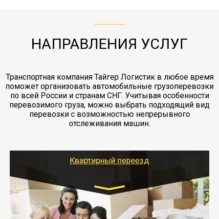
ЖД доставка - здесь нет догрузов, только либо
Также у нас есть погрузочно-разгрузочные
"Ингострах".Страховка действует на всех
отдельные вагоны, либо есть контейнерная
работы - грузчики, краны, манипуляторы,
этапах перевозки, начиная от погрузки
жд доставка контейнерами 20 и 40 футов.
упаковка разборка мебели.
заканчивая выгрузкой в пункте получателя.
НАПРАВЛЕНИЯ УСЛУГ
Транспортная компания Тайгер Логистик в любое время
поможет организовать автомобильные грузоперевозки
по всей России и странам СНГ. Учитывая особенности
перевозимого груза, можно выбрать подходящий вид
перевозки с возможностью непрерывного
отслеживания машин.
Квартирный переезд
Транспорт:
Газель: 1,5 и 3 тонны