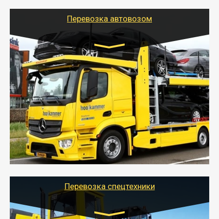
Перевозка автовозом
Цена за км. Рассчитывается
индивидуально
- Перевозка автовозом от Тайгер Логистик – это
быстрый и безопасный способ доставить несколько
легковых автомобилей за одну поездку в другой
город.
- Наша транспортная компания организует доставку
машин автовозом, подобрав оптимальный маршрут с
учетом всех особенности по пути следования.
Перевозка спецтехники