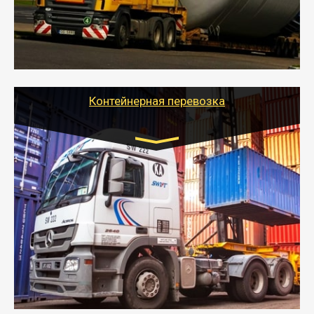
- Тайгер Логистик в короткие сроки поможет вам
качественно и безопасно перевезти негабаритные
грузы по всей России тралом, манипулятором и
другим транспортом и подобрать оптимальный
вариант перевозки.
Контейнерная перевозка
Цена за км. Рассчитывается
индивидуально
- Контейнерные грузоперевозки на специальном
оборудованном транспорте быстро, качественно и
безопасно.
- Наша транспортная компания поможет
организовать доставку в порт и из порта
стандартных контейнеров на контейнеровозе,
шаландах и площадках (открытых кузовах),
используя надежные крепления.