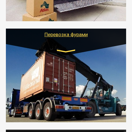
- Тайгер Логистик подберет автотранспорт, быстро и
качественно организует переезд к новому месту
службы или работы с гарантией сохранности груза и
оформлением документов, подтверждающих
расходы.
Перевозка фурами
Транспорт:
Еврофура Тент от 5 до 10 тонн
грузоподъемность
от 10 000 руб. Возможен догруз
- Доставка фурой до 20 т возможна для больших
объемов грузов, упакованных в коробки, мешки,
паллеты и россыпью в самые отдаленные места
России с гарантией полной сохранности.
- Тайгер Логистик предоставляет услуги по
грузоперевозкам для физических и юридических лиц
(ИП, ООО) по наличной и безналичной оплате (с
учетом и без учета НДС).