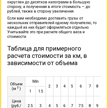
округлен до десятков килограмм в большую
сторону, а полученная в итоге стоимость — до
рублей, также в сторону увеличения.
Если вам необходимо доставить грузы от
нескольких отправителей одному получателю, то
каждый из них будет оформляться отдельно.
Учитывайте это при расчете общего веса и
стоимости.
Таблица для примерного
расчета стоимости за км, в
зависимости от объема
Min
Объем
2
3
4
5
6
7
8
9
3
(м
)
1
1.5
Цена
(руб./
2.5
3
4
5
6
7
7.5
8
9
10