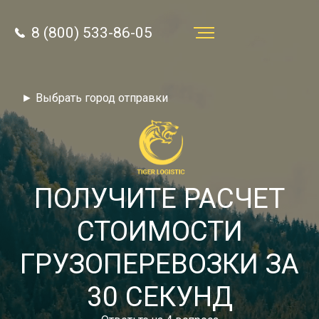
8 (800) 533-86-05
Услуги
► Выбрать город отправки
Преимущества
О компании
Направления
ПОЛУЧИТЕ РАСЧЕТ
Тарифы
СТОИМОСТИ
Отзывы
ГРУЗОПЕРЕВОЗКИ ЗА
8 (800) 533-86-05
Статьи
30 СЕКУНД
Звонок по России бесплатный
Новости
autotransport24@yandex.ru