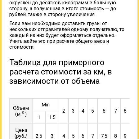
округлен до десятков килограмм в большую
сторону, а полученная в итоге стоимость — до
рублей, также в сторону увеличения.
Если вам необходимо доставить грузы от
нескольких отправителей одному получателю, то
каждый из них будет оформляться отдельно.
Учитывайте это при расчете общего веса и
стоимости.
Таблица для примерного
расчета стоимости за км, в
зависимости от объема
Min
Объем
2
3
4
5
6
7
8
9
3
(м
)
1
1.5
Цена
(руб./
2.5
3
4
5
6
7
7.5
8
9
10