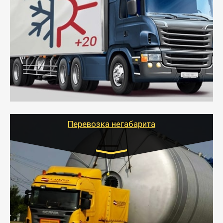
Газель (1,5 и 3 тонны), Бычок, Еврофура от 5 до
10 тонн
от 6000 руб.
- Рефрижераторные перевозки грузов с
соблюдением температурного режима, работающим
термописцем, санитарной обработкой кузова и мед.
книжкой у водителя.
- Тайгер Логистик поможет быстро перевезти
скоропортящиеся продукты в любой город России с
сохранением качества товаров.
Перевозка негабарита
Цена за км. Рассчитывается
индивидуально
- Перевозка техники и негабаритных грузов
осуществляется после получения разрешения на
перевозку (обычно 7-14 дней).