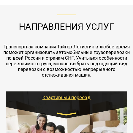
ЖД доставка - здесь нет догрузов, только либо
Также у нас есть погрузочно-разгрузочные
"Ингострах".Страховка действует на всех
отдельные вагоны, либо есть контейнерная
работы - грузчики, краны, манипуляторы,
этапах перевозки, начиная от погрузки
жд доставка контейнерами 20 и 40 футов.
упаковка разборка мебели.
заканчивая выгрузкой в пункте получателя.
НАПРАВЛЕНИЯ УСЛУГ
Транспортная компания Тайгер Логистик в любое время
поможет организовать автомобильные грузоперевозки
по всей России и странам СНГ. Учитывая особенности
перевозимого груза, можно выбрать подходящий вид
перевозки с возможностью непрерывного
отслеживания машин.
Квартирный переезд
Транспорт:
Газель: 1,5 и 3 тонны