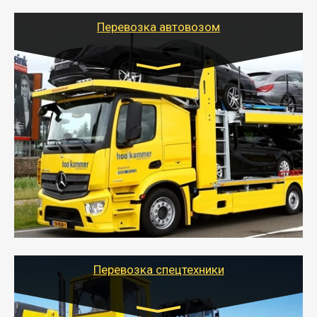
Перевозка автовозом
Цена за км. Рассчитывается
индивидуально
- Перевозка автовозом от Тайгер Логистик – это
быстрый и безопасный способ доставить несколько
легковых автомобилей за одну поездку в другой
город.
- Наша транспортная компания организует доставку
машин автовозом, подобрав оптимальный маршрут с
учетом всех особенности по пути следования.
Перевозка спецтехники