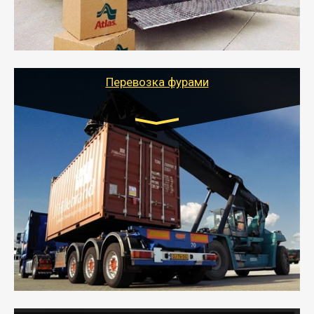
- Тайгер Логистик подберет автотранспорт, быстро и
качественно организует переезд к новому месту
службы или работы с гарантией сохранности груза и
оформлением документов, подтверждающих
расходы.
Перевозка фурами
Транспорт:
Еврофура Тент от 5 до 10 тонн
грузоподъемность
от 10 000 руб. Возможен догруз
- Доставка фурой до 20 т возможна для больших
объемов грузов, упакованных в коробки, мешки,
паллеты и россыпью в самые отдаленные места
России с гарантией полной сохранности.
- Тайгер Логистик предоставляет услуги по
грузоперевозкам для физических и юридических лиц
(ИП, ООО) по наличной и безналичной оплате (с
учетом и без учета НДС).