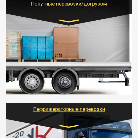
Попутные перевозки/догрузом
Транспорт:
Газель (1,5 и 3 тонны), Бычок, Еврофура от 5 до
10 тонн
от 5000 руб. Возможен догруз
- Экономный способ доставить вещи от 200 кг в
другой город - догрузом или попутно. Попутные
грузоперевозки для физлиц, ИП и юрлиц обходятся
дешевле.
- Тайгер Логистик организует доставку
крупногабаритных и личных вещей по нужному
адресу, при необходимости предоставит грузчиков
для погрузочно-разгрузочных работ при перевозке.
Рефрижераторные перевозки
Транспорт: