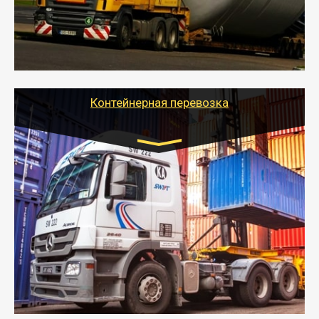
- Тайгер Логистик в короткие сроки поможет вам
качественно и безопасно перевезти негабаритные
грузы по всей России тралом, манипулятором и
другим транспортом и подобрать оптимальный
вариант перевозки.
Контейнерная перевозка
Цена за км. Рассчитывается
индивидуально
- Контейнерные грузоперевозки на специальном
оборудованном транспорте быстро, качественно и
безопасно.
- Наша транспортная компания поможет
организовать доставку в порт и из порта
стандартных контейнеров на контейнеровозе,
шаландах и площадках (открытых кузовах),
используя надежные крепления.