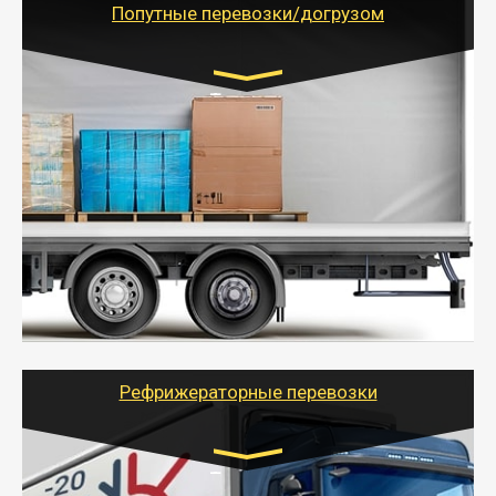
Попутные перевозки/догрузом
Транспорт:
Газель (1,5 и 3 тонны), Бычок, Еврофура от 5 до
10 тонн
от 5000 руб. Возможен догруз
- Экономный способ доставить вещи от 200 кг в
другой город - догрузом или попутно. Попутные
грузоперевозки для физлиц, ИП и юрлиц обходятся
дешевле.
- Тайгер Логистик организует доставку
крупногабаритных и личных вещей по нужному
адресу, при необходимости предоставит грузчиков
для погрузочно-разгрузочных работ при перевозке.
Рефрижераторные перевозки
Транспорт: