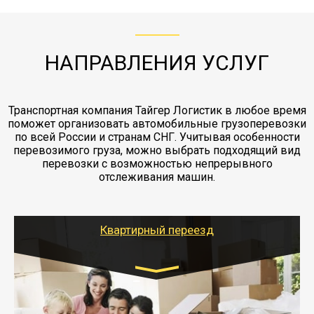
ЖД доставка - здесь нет догрузов, только либо
Также у нас есть погрузочно-разгрузочные
"Ингострах".Страховка действует на всех
отдельные вагоны, либо есть контейнерная
работы - грузчики, краны, манипуляторы,
этапах перевозки, начиная от погрузки
жд доставка контейнерами 20 и 40 футов.
упаковка разборка мебели.
заканчивая выгрузкой в пункте получателя.
НАПРАВЛЕНИЯ УСЛУГ
Транспортная компания Тайгер Логистик в любое время
поможет организовать автомобильные грузоперевозки
по всей России и странам СНГ. Учитывая особенности
перевозимого груза, можно выбрать подходящий вид
перевозки с возможностью непрерывного
отслеживания машин.
Квартирный переезд
Транспорт:
Газель: 1,5 и 3 тонны