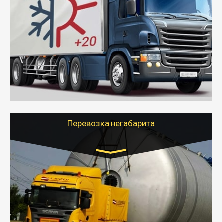
Газель (1,5 и 3 тонны), Бычок, Еврофура от 5 до
10 тонн
от 6000 руб.
- Рефрижераторные перевозки грузов с
соблюдением температурного режима, работающим
термописцем, санитарной обработкой кузова и мед.
книжкой у водителя.
- Тайгер Логистик поможет быстро перевезти
скоропортящиеся продукты в любой город России с
сохранением качества товаров.
Перевозка негабарита
Цена за км. Рассчитывается
индивидуально
- Перевозка техники и негабаритных грузов
осуществляется после получения разрешения на
перевозку (обычно 7-14 дней).