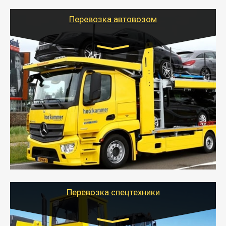
Перевозка автовозом
Цена за км. Рассчитывается
индивидуально
- Перевозка автовозом от Тайгер Логистик – это
быстрый и безопасный способ доставить несколько
легковых автомобилей за одну поездку в другой
город.
- Наша транспортная компания организует доставку
машин автовозом, подобрав оптимальный маршрут с
учетом всех особенности по пути следования.
Перевозка спецтехники