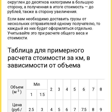
округлен до десятков килограмм в большую
сторону, а полученная в итоге стоимость — до
рублей, также в сторону увеличения.
Если вам необходимо доставить грузы от
нескольких отправителей одному получателю, то
каждый из них будет оформляться отдельно.
Учитывайте это при расчете общего веса и
стоимости.
Таблица для примерного
расчета стоимости за км, в
зависимости от объема
Min
Объем
2
3
4
5
6
7
8
9
3
(м
)
1
1.5
Цена
(руб./
2.5
3
4
5
6
7
7.5
8
9
10