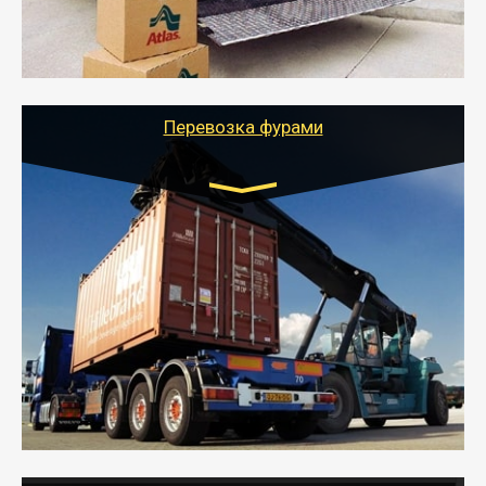
- Тайгер Логистик подберет автотранспорт, быстро и
качественно организует переезд к новому месту
службы или работы с гарантией сохранности груза и
оформлением документов, подтверждающих
расходы.
Перевозка фурами
Транспорт:
Еврофура Тент от 5 до 10 тонн
грузоподъемность
от 10 000 руб. Возможен догруз
- Доставка фурой до 20 т возможна для больших
объемов грузов, упакованных в коробки, мешки,
паллеты и россыпью в самые отдаленные места
России с гарантией полной сохранности.
- Тайгер Логистик предоставляет услуги по
грузоперевозкам для физических и юридических лиц
(ИП, ООО) по наличной и безналичной оплате (с
учетом и без учета НДС).