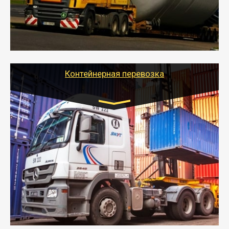
- Тайгер Логистик в короткие сроки поможет вам
качественно и безопасно перевезти негабаритные
грузы по всей России тралом, манипулятором и
другим транспортом и подобрать оптимальный
вариант перевозки.
Контейнерная перевозка
Цена за км. Рассчитывается
индивидуально
- Контейнерные грузоперевозки на специальном
оборудованном транспорте быстро, качественно и
безопасно.
- Наша транспортная компания поможет
организовать доставку в порт и из порта
стандартных контейнеров на контейнеровозе,
шаландах и площадках (открытых кузовах),
используя надежные крепления.