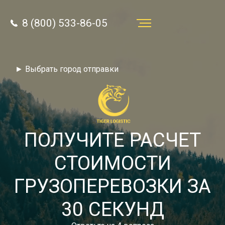
8 (800) 533-86-05
Услуги
► Выбрать город отправки
Преимущества
О компании
Направления
ПОЛУЧИТЕ РАСЧЕТ
Тарифы
СТОИМОСТИ
Отзывы
ГРУЗОПЕРЕВОЗКИ ЗА
8 (800) 533-86-05
Статьи
30 СЕКУНД
Звонок по России бесплатный
Новости
autotransport24@yandex.ru