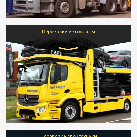
организовать доставку в порт и из порта
стандартных контейнеров на контейнеровозе,
шаландах и площадках (открытых кузовах),
используя надежные крепления.
Перевозка автовозом
Цена за км. Рассчитывается
индивидуально
- Перевозка автовозом от Тайгер Логистик – это
быстрый и безопасный способ доставить несколько
легковых автомобилей за одну поездку в другой
город.
- Наша транспортная компания организует доставку
машин автовозом, подобрав оптимальный маршрут с
учетом всех особенности по пути следования.
Перевозка спецтехники