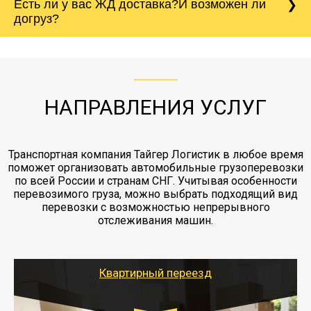
Есть ли у вас ЖД доставка?И возможен ли
непредвиденных ситуаций. Делаем страховку
сантиметров. Идеальная упаковка
морской путь. Речная доставка баржой.
Вашего груза по ставке 0.15 от стоимости
холодильника - обложить картонными
догруз?
груза. Мы сотрудничаем по услугам страховки
коробками и обмотать стрейч пленкой.
с компанией-партнером
ЖД доставка - здесь нет догрузов, только либо
Также у нас есть погрузочно-разгрузочные
"Ингострах".Страховка действует на всех
отдельные вагоны, либо есть контейнерная
работы - грузчики, краны, манипуляторы,
этапах перевозки, начиная от погрузки
жд доставка контейнерами 20 и 40 футов.
упаковка разборка мебели.
заканчивая выгрузкой в пункте получателя.
НАПРАВЛЕНИЯ УСЛУГ
Транспортная компания Тайгер Логистик в любое время
поможет организовать автомобильные грузоперевозки
по всей России и странам СНГ. Учитывая особенности
перевозимого груза, можно выбрать подходящий вид
перевозки с возможностью непрерывного
отслеживания машин.
Квартирный переезд