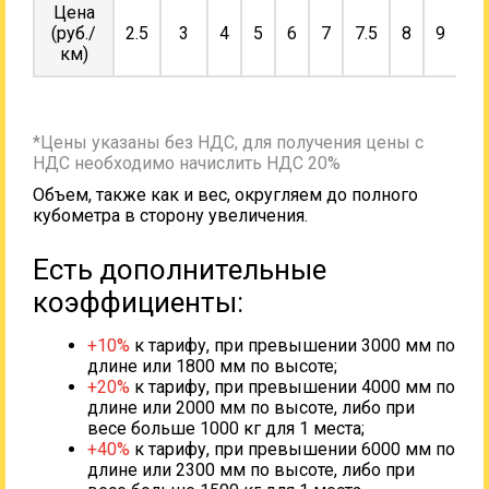
Цена
(руб./
2.5
3
4
5
6
7
7.5
8
9
10
км)
*Цены указаны без НДС, для получения цены с
НДС необходимо начислить НДС 20%
Объем, также как и вес, округляем до полного
кубометра в сторону увеличения.
Есть дополнительные
коэффициенты:
+10%
к тарифу, при превышении 3000 мм по
длине или 1800 мм по высоте;
+20%
к тарифу, при превышении 4000 мм по
длине или 2000 мм по высоте, либо при
весе больше 1000 кг для 1 места;
+40%
к тарифу, при превышении 6000 мм по
длине или 2300 мм по высоте, либо при