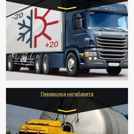
Транспорт:
Газель (1,5 и 3 тонны), Бычок, Еврофура от 5 до
10 тонн
от 6000 руб.
- Рефрижераторные перевозки грузов с
соблюдением температурного режима, работающим
термописцем, санитарной обработкой кузова и мед.
книжкой у водителя.
- Тайгер Логистик поможет быстро перевезти
скоропортящиеся продукты в любой город России с
сохранением качества товаров.
Перевозка негабарита
Цена за км. Рассчитывается
индивидуально