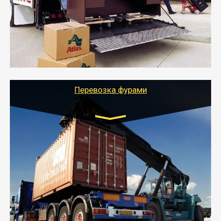
- Служебный или военный переезд может быть на
отдельном авто или догрузом (по меньшей
стоимости).
- Тайгер Логистик подберет автотранспорт, быстро и
качественно организует переезд к новому месту
службы или работы с гарантией сохранности груза и
оформлением документов, подтверждающих
расходы.
Перевозка фурами
Транспорт:
Еврофура Тент от 5 до 10 тонн
грузоподъемность
от 10 000 руб. Возможен догруз
- Доставка фурой до 20 т возможна для больших
объемов грузов, упакованных в коробки, мешки,
паллеты и россыпью в самые отдаленные места
России с гарантией полной сохранности.