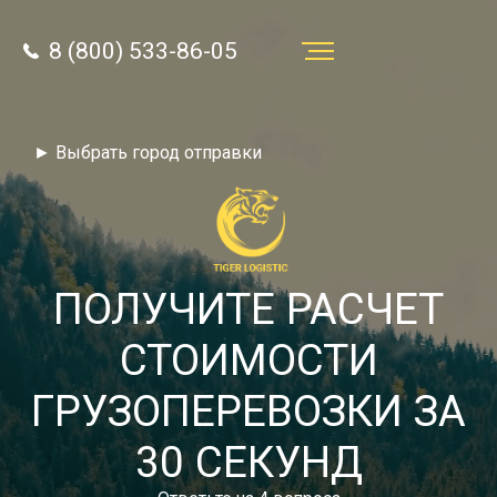
8 (800) 533-86-05
Услуги
► Выбрать город отправки
Преимущества
О компании
Направления
ПОЛУЧИТЕ РАСЧЕТ
Тарифы
СТОИМОСТИ
Отзывы
ГРУЗОПЕРЕВОЗКИ ЗА
8 (800) 533-86-05
Статьи
30 СЕКУНД
Звонок по России бесплатный
Новости
autotransport24@yandex.ru