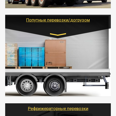
- Тайгер Логистик предоставляет услуги по
грузоперевозкам для физических и юридических лиц
(ИП, ООО) по наличной и безналичной оплате (с
учетом и без учета НДС).
Попутные перевозки/догрузом
Транспорт:
Газель (1,5 и 3 тонны), Бычок, Еврофура от 5 до
10 тонн
от 5000 руб. Возможен догруз
- Экономный способ доставить вещи от 200 кг в
другой город - догрузом или попутно. Попутные
грузоперевозки для физлиц, ИП и юрлиц обходятся
дешевле.
- Тайгер Логистик организует доставку
крупногабаритных и личных вещей по нужному
адресу, при необходимости предоставит грузчиков
для погрузочно-разгрузочных работ при перевозке.
Рефрижераторные перевозки