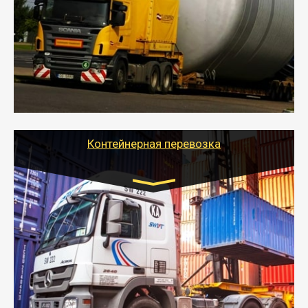
- Перевозка техники и негабаритных грузов
осуществляется после получения разрешения на
перевозку (обычно 7-14 дней).
- Тайгер Логистик в короткие сроки поможет вам
качественно и безопасно перевезти негабаритные
грузы по всей России тралом, манипулятором и
другим транспортом и подобрать оптимальный
вариант перевозки.
Контейнерная перевозка
Цена за км. Рассчитывается
индивидуально
- Контейнерные грузоперевозки на специальном
оборудованном транспорте быстро, качественно и
безопасно.
- Наша транспортная компания поможет