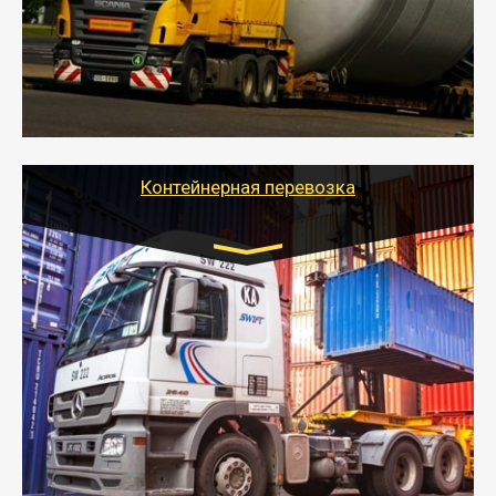
осуществляется после получения разрешения на
перевозку (обычно 7-14 дней).
- Тайгер Логистик в короткие сроки поможет вам
качественно и безопасно перевезти негабаритные
грузы по всей России тралом, манипулятором и
другим транспортом и подобрать оптимальный
вариант перевозки.
Контейнерная перевозка
Цена за км. Рассчитывается
индивидуально
- Контейнерные грузоперевозки на специальном
оборудованном транспорте быстро, качественно и
безопасно.
- Наша транспортная компания поможет
организовать доставку в порт и из порта
стандартных контейнеров на контейнеровозе,
шаландах и площадках (открытых кузовах),