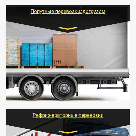
(ИП, ООО) по наличной и безналичной оплате (с
учетом и без учета НДС).
Попутные перевозки/догрузом
Транспорт:
Газель (1,5 и 3 тонны), Бычок, Еврофура от 5 до
10 тонн
от 5000 руб. Возможен догруз
- Экономный способ доставить вещи от 200 кг в
другой город - догрузом или попутно. Попутные
грузоперевозки для физлиц, ИП и юрлиц обходятся
дешевле.
- Тайгер Логистик организует доставку
крупногабаритных и личных вещей по нужному
адресу, при необходимости предоставит грузчиков
для погрузочно-разгрузочных работ при перевозке.
Рефрижераторные перевозки