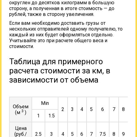
округлен до десятков килограмм в большую
сторону, а полученная в итоге стоимость — до
рублей, также в сторону увеличения.
Если вам необходимо доставить грузы от
нескольких отправителей одному получателю, то
каждый из них будет оформляться отдельно.
Учитывайте это при расчете общего веса и
стоимости.
Таблица для примерного
расчета стоимости за км, в
зависимости от объема
Min
Объем
2
3
4
5
6
7
8
9
3
(м
)
1
1.5
Цена
(руб./
2.5
3
4
5
6
7
7.5
8
9
10