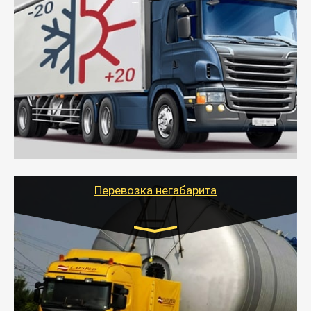
Транспорт:
Газель (1,5 и 3 тонны), Бычок, Еврофура от 5 до
10 тонн
от 6000 руб.
- Рефрижераторные перевозки грузов с
соблюдением температурного режима, работающим
термописцем, санитарной обработкой кузова и мед.
книжкой у водителя.
- Тайгер Логистик поможет быстро перевезти
скоропортящиеся продукты в любой город России с
сохранением качества товаров.
Перевозка негабарита
Цена за км. Рассчитывается
индивидуально
- Перевозка техники и негабаритных грузов