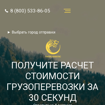
8 (800) 533-86-05
Услуги
► Выбрать город отправки
Преимущества
О компании
Направления
ПОЛУЧИТЕ РАСЧЕТ
Тарифы
СТОИМОСТИ
Отзывы
ГРУЗОПЕРЕВОЗКИ ЗА
8 (800) 533-86-05
Статьи
30 СЕКУНД
Звонок по России бесплатный
Новости
autotransport24@yandex.ru