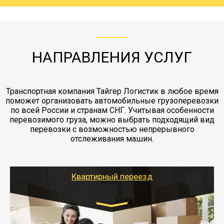
груза. Мы сотрудничаем по услугам страховки
коробками и обмотать стрейч пленкой.
с компанией-партнером
ЖД доставка - здесь нет догрузов, только либо
Также у нас есть погрузочно-разгрузочные
"Ингострах".Страховка действует на всех
отдельные вагоны, либо есть контейнерная
работы - грузчики, краны, манипуляторы,
этапах перевозки, начиная от погрузки
жд доставка контейнерами 20 и 40 футов.
упаковка разборка мебели.
заканчивая выгрузкой в пункте получателя.
НАПРАВЛЕНИЯ УСЛУГ
Транспортная компания Тайгер Логистик в любое время
поможет организовать автомобильные грузоперевозки
по всей России и странам СНГ. Учитывая особенности
перевозимого груза, можно выбрать подходящий вид
перевозки с возможностью непрерывного
отслеживания машин.
Квартирный переезд
Транспорт: