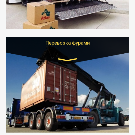
стоимости).
- Тайгер Логистик подберет автотранспорт, быстро и
качественно организует переезд к новому месту
службы или работы с гарантией сохранности груза и
оформлением документов, подтверждающих
расходы.
Перевозка фурами
Транспорт:
Еврофура Тент от 5 до 10 тонн
грузоподъемность
от 10 000 руб. Возможен догруз
- Доставка фурой до 20 т возможна для больших
объемов грузов, упакованных в коробки, мешки,
паллеты и россыпью в самые отдаленные места
России с гарантией полной сохранности.
- Тайгер Логистик предоставляет услуги по
грузоперевозкам для физических и юридических лиц