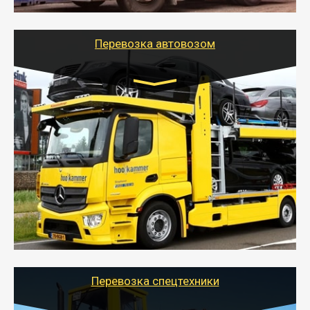
используя надежные крепления.
Перевозка автовозом
Цена за км. Рассчитывается
индивидуально
- Перевозка автовозом от Тайгер Логистик – это
быстрый и безопасный способ доставить несколько
легковых автомобилей за одну поездку в другой
город.
- Наша транспортная компания организует доставку
машин автовозом, подобрав оптимальный маршрут с
учетом всех особенности по пути следования.
Перевозка спецтехники