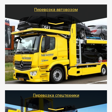
Перевозка автовозом
Цена за км. Рассчитывается
индивидуально
- Перевозка автовозом от Тайгер Логистик – это
быстрый и безопасный способ доставить несколько
легковых автомобилей за одну поездку в другой
город.
- Наша транспортная компания организует доставку
машин автовозом, подобрав оптимальный маршрут с
учетом всех особенности по пути следования.
Перевозка спецтехники