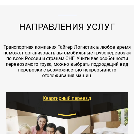
ЖД доставка - здесь нет догрузов, только либо
Также у нас есть погрузочно-разгрузочные
"Ингострах".Страховка действует на всех
отдельные вагоны, либо есть контейнерная
работы - грузчики, краны, манипуляторы,
этапах перевозки, начиная от погрузки
жд доставка контейнерами 20 и 40 футов.
упаковка разборка мебели.
заканчивая выгрузкой в пункте получателя.
НАПРАВЛЕНИЯ УСЛУГ
Транспортная компания Тайгер Логистик в любое время
поможет организовать автомобильные грузоперевозки
по всей России и странам СНГ. Учитывая особенности
перевозимого груза, можно выбрать подходящий вид
перевозки с возможностью непрерывного
отслеживания машин.
Квартирный переезд
Транспорт:
Газель: 1,5 и 3 тонны