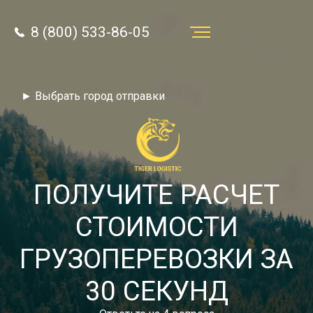
8 (800) 533-86-05
Услуги
► Выбрать город отправки
Преимущества
О компании
Направления
ПОЛУЧИТЕ РАСЧЕТ
Тарифы
СТОИМОСТИ
Отзывы
ГРУЗОПЕРЕВОЗКИ ЗА
8 (800) 533-86-05
Статьи
30 СЕКУНД
Звонок по России бесплатный
Новости
autotransport24@yandex.ru