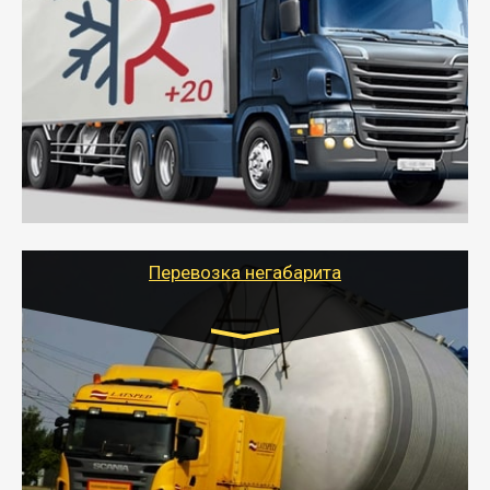
Газель (1,5 и 3 тонны), Бычок, Еврофура от 5 до
10 тонн
от 6000 руб.
- Рефрижераторные перевозки грузов с
соблюдением температурного режима, работающим
термописцем, санитарной обработкой кузова и мед.
книжкой у водителя.
- Тайгер Логистик поможет быстро перевезти
скоропортящиеся продукты в любой город России с
сохранением качества товаров.
Перевозка негабарита
Цена за км. Рассчитывается
индивидуально
- Перевозка техники и негабаритных грузов
осуществляется после получения разрешения на
перевозку (обычно 7-14 дней).