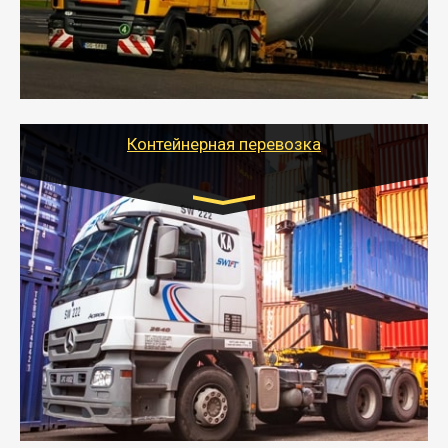
- Тайгер Логистик в короткие сроки поможет вам
качественно и безопасно перевезти негабаритные
грузы по всей России тралом, манипулятором и
другим транспортом и подобрать оптимальный
вариант перевозки.
Контейнерная перевозка
Цена за км. Рассчитывается
индивидуально
- Контейнерные грузоперевозки на специальном
оборудованном транспорте быстро, качественно и
безопасно.
- Наша транспортная компания поможет
организовать доставку в порт и из порта
стандартных контейнеров на контейнеровозе,
шаландах и площадках (открытых кузовах),
используя надежные крепления.