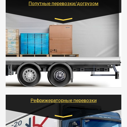
Попутные перевозки/догрузом
Транспорт:
Газель (1,5 и 3 тонны), Бычок, Еврофура от 5 до
10 тонн
от 5000 руб. Возможен догруз
- Экономный способ доставить вещи от 200 кг в
другой город - догрузом или попутно. Попутные
грузоперевозки для физлиц, ИП и юрлиц обходятся
дешевле.
- Тайгер Логистик организует доставку
крупногабаритных и личных вещей по нужному
адресу, при необходимости предоставит грузчиков
для погрузочно-разгрузочных работ при перевозке.
Рефрижераторные перевозки
Транспорт: