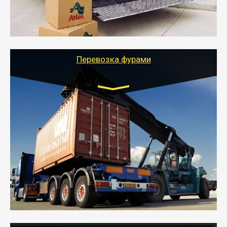
- Тайгер Логистик подберет автотранспорт, быстро и
качественно организует переезд к новому месту
службы или работы с гарантией сохранности груза и
оформлением документов, подтверждающих
расходы.
Перевозка фурами
Транспорт:
Еврофура Тент от 5 до 10 тонн
грузоподъемность
от 10 000 руб. Возможен догруз
- Доставка фурой до 20 т возможна для больших
объемов грузов, упакованных в коробки, мешки,
паллеты и россыпью в самые отдаленные места
России с гарантией полной сохранности.
- Тайгер Логистик предоставляет услуги по
грузоперевозкам для физических и юридических лиц
(ИП, ООО) по наличной и безналичной оплате (с
учетом и без учета НДС).