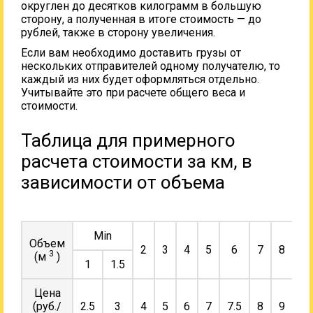
округлен до десятков килограмм в большую
сторону, а полученная в итоге стоимость — до
рублей, также в сторону увеличения.
Если вам необходимо доставить грузы от
нескольких отправителей одному получателю, то
каждый из них будет оформляться отдельно.
Учитывайте это при расчете общего веса и
стоимости.
Таблица для примерного
расчета стоимости за км, в
зависимости от объема
Min
Объем
2
3
4
5
6
7
8
9
3
(м
)
1
1.5
Цена
(руб./
2.5
3
4
5
6
7
7.5
8
9
10