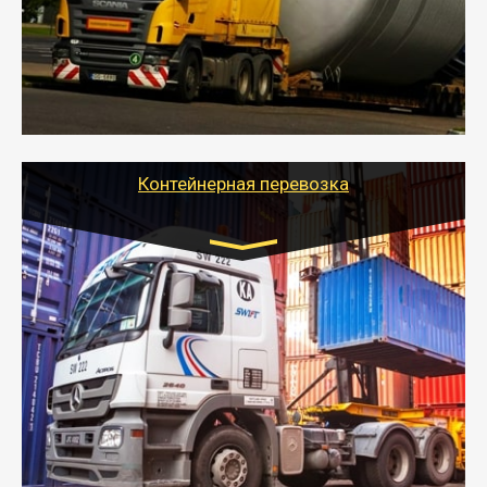
осуществляется после получения разрешения на
перевозку (обычно 7-14 дней).
- Тайгер Логистик в короткие сроки поможет вам
качественно и безопасно перевезти негабаритные
грузы по всей России тралом, манипулятором и
другим транспортом и подобрать оптимальный
вариант перевозки.
Контейнерная перевозка
Цена за км. Рассчитывается
индивидуально
- Контейнерные грузоперевозки на специальном
оборудованном транспорте быстро, качественно и
безопасно.
- Наша транспортная компания поможет
организовать доставку в порт и из порта
стандартных контейнеров на контейнеровозе,
шаландах и площадках (открытых кузовах),