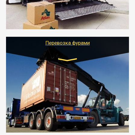
стоимости).
- Тайгер Логистик подберет автотранспорт, быстро и
качественно организует переезд к новому месту
службы или работы с гарантией сохранности груза и
оформлением документов, подтверждающих
расходы.
Перевозка фурами
Транспорт:
Еврофура Тент от 5 до 10 тонн
грузоподъемность
от 10 000 руб. Возможен догруз
- Доставка фурой до 20 т возможна для больших
объемов грузов, упакованных в коробки, мешки,
паллеты и россыпью в самые отдаленные места
России с гарантией полной сохранности.
- Тайгер Логистик предоставляет услуги по
грузоперевозкам для физических и юридических лиц