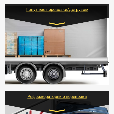
(ИП, ООО) по наличной и безналичной оплате (с
учетом и без учета НДС).
Попутные перевозки/догрузом
Транспорт:
Газель (1,5 и 3 тонны), Бычок, Еврофура от 5 до
10 тонн
от 5000 руб. Возможен догруз
- Экономный способ доставить вещи от 200 кг в
другой город - догрузом или попутно. Попутные
грузоперевозки для физлиц, ИП и юрлиц обходятся
дешевле.
- Тайгер Логистик организует доставку
крупногабаритных и личных вещей по нужному
адресу, при необходимости предоставит грузчиков
для погрузочно-разгрузочных работ при перевозке.
Рефрижераторные перевозки