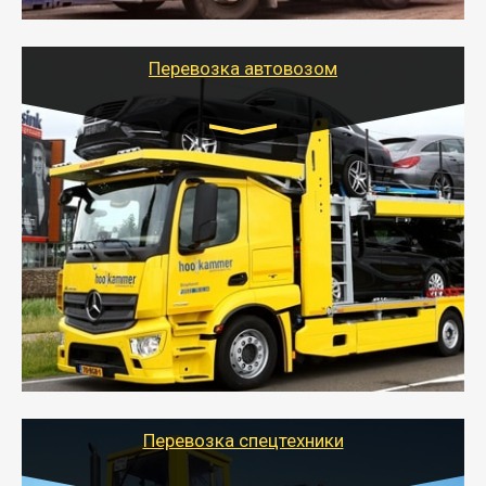
используя надежные крепления.
Перевозка автовозом
Цена за км. Рассчитывается
индивидуально
- Перевозка автовозом от Тайгер Логистик – это
быстрый и безопасный способ доставить несколько
легковых автомобилей за одну поездку в другой
город.
- Наша транспортная компания организует доставку
машин автовозом, подобрав оптимальный маршрут с
учетом всех особенности по пути следования.
Перевозка спецтехники