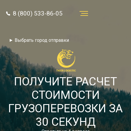
8 (800) 533-86-05
Услуги
► Выбрать город отправки
Преимущества
О компании
Направления
ПОЛУЧИТЕ РАСЧЕТ
Тарифы
СТОИМОСТИ
Отзывы
ГРУЗОПЕРЕВОЗКИ ЗА
8 (800) 533-86-05
Статьи
30 СЕКУНД
Звонок по России бесплатный
Новости
autotransport24@yandex.ru