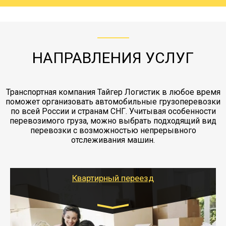
груза. Мы сотрудничаем по услугам страховки
коробками и обмотать стрейч пленкой.
с компанией-партнером
ЖД доставка - здесь нет догрузов, только либо
Также у нас есть погрузочно-разгрузочные
"Ингострах".Страховка действует на всех
отдельные вагоны, либо есть контейнерная
работы - грузчики, краны, манипуляторы,
этапах перевозки, начиная от погрузки
жд доставка контейнерами 20 и 40 футов.
упаковка разборка мебели.
заканчивая выгрузкой в пункте получателя.
НАПРАВЛЕНИЯ УСЛУГ
Транспортная компания Тайгер Логистик в любое время
поможет организовать автомобильные грузоперевозки
по всей России и странам СНГ. Учитывая особенности
перевозимого груза, можно выбрать подходящий вид
перевозки с возможностью непрерывного
отслеживания машин.
Квартирный переезд
Транспорт: