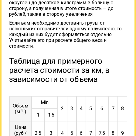
округлен до десятков килограмм в большую
сторону, а полученная в итоге стоимость — до
рублей, также в сторону увеличения.
Если вам необходимо доставить грузы от
нескольких отправителей одному получателю, то
каждый из них будет оформляться отдельно.
Учитывайте это при расчете общего веса и
стоимости.
Таблица для примерного
расчета стоимости за км, в
зависимости от объема
Min
Объем
2
3
4
5
6
7
8
9
3
(м
)
1
1.5
Цена
(руб./
2.5
3
4
5
6
7
7.5
8
9
10