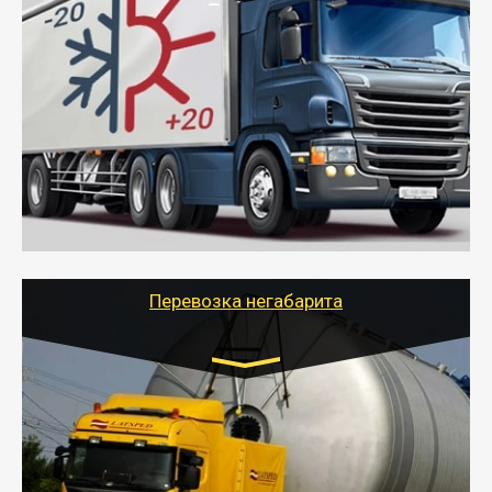
Транспорт:
Газель (1,5 и 3 тонны), Бычок, Еврофура от 5 до
10 тонн
от 6000 руб.
- Рефрижераторные перевозки грузов с
соблюдением температурного режима, работающим
термописцем, санитарной обработкой кузова и мед.
книжкой у водителя.
- Тайгер Логистик поможет быстро перевезти
скоропортящиеся продукты в любой город России с
сохранением качества товаров.
Перевозка негабарита
Цена за км. Рассчитывается
индивидуально
- Перевозка техники и негабаритных грузов