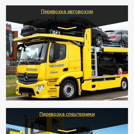
Перевозка автовозом
Цена за км. Рассчитывается
индивидуально
- Перевозка автовозом от Тайгер Логистик – это
быстрый и безопасный способ доставить несколько
легковых автомобилей за одну поездку в другой
город.
- Наша транспортная компания организует доставку
машин автовозом, подобрав оптимальный маршрут с
учетом всех особенности по пути следования.
Перевозка спецтехники