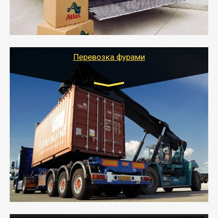
- Тайгер Логистик подберет автотранспорт, быстро и
качественно организует переезд к новому месту
службы или работы с гарантией сохранности груза и
оформлением документов, подтверждающих
расходы.
Перевозка фурами
Транспорт:
Еврофура Тент от 5 до 10 тонн
грузоподъемность
от 10 000 руб. Возможен догруз
- Доставка фурой до 20 т возможна для больших
объемов грузов, упакованных в коробки, мешки,
паллеты и россыпью в самые отдаленные места
России с гарантией полной сохранности.
- Тайгер Логистик предоставляет услуги по
грузоперевозкам для физических и юридических лиц
(ИП, ООО) по наличной и безналичной оплате (с
учетом и без учета НДС).