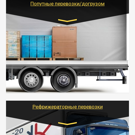
Попутные перевозки/догрузом
Транспорт:
Газель (1,5 и 3 тонны), Бычок, Еврофура от 5 до
10 тонн
от 5000 руб. Возможен догруз
- Экономный способ доставить вещи от 200 кг в
другой город - догрузом или попутно. Попутные
грузоперевозки для физлиц, ИП и юрлиц обходятся
дешевле.
- Тайгер Логистик организует доставку
крупногабаритных и личных вещей по нужному
адресу, при необходимости предоставит грузчиков
для погрузочно-разгрузочных работ при перевозке.
Рефрижераторные перевозки
Транспорт: