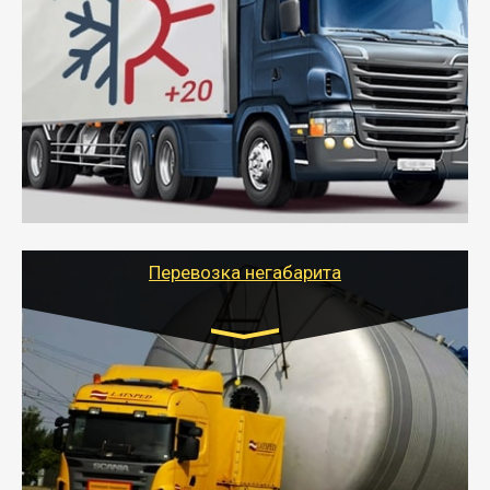
Газель (1,5 и 3 тонны), Бычок, Еврофура от 5 до
10 тонн
от 6000 руб.
- Рефрижераторные перевозки грузов с
соблюдением температурного режима, работающим
термописцем, санитарной обработкой кузова и мед.
книжкой у водителя.
- Тайгер Логистик поможет быстро перевезти
скоропортящиеся продукты в любой город России с
сохранением качества товаров.
Перевозка негабарита
Цена за км. Рассчитывается
индивидуально
- Перевозка техники и негабаритных грузов
осуществляется после получения разрешения на
перевозку (обычно 7-14 дней).