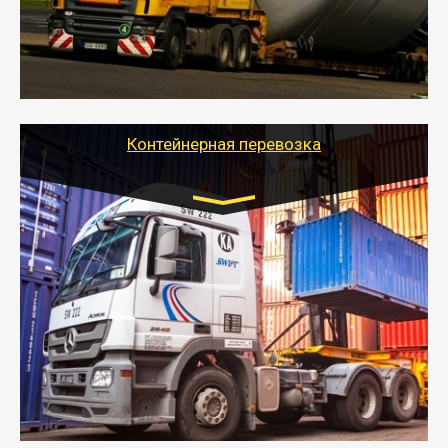
- Тайгер Логистик в короткие сроки поможет вам
качественно и безопасно перевезти негабаритные
грузы по всей России тралом, манипулятором и
другим транспортом и подобрать оптимальный
вариант перевозки.
Контейнерная перевозка
Цена за км. Рассчитывается
индивидуально
- Контейнерные грузоперевозки на специальном
оборудованном транспорте быстро, качественно и
безопасно.
- Наша транспортная компания поможет
организовать доставку в порт и из порта
стандартных контейнеров на контейнеровозе,
шаландах и площадках (открытых кузовах),
используя надежные крепления.