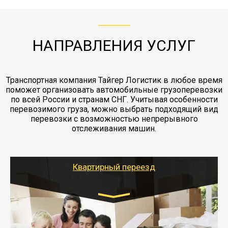
ЖД доставка - здесь нет догрузов, только либо
Также у нас есть погрузочно-разгрузочные
"Ингострах".Страховка действует на всех
отдельные вагоны, либо есть контейнерная
работы - грузчики, краны, манипуляторы,
этапах перевозки, начиная от погрузки
жд доставка контейнерами 20 и 40 футов.
упаковка разборка мебели.
заканчивая выгрузкой в пункте получателя.
НАПРАВЛЕНИЯ УСЛУГ
Транспортная компания Тайгер Логистик в любое время
поможет организовать автомобильные грузоперевозки
по всей России и странам СНГ. Учитывая особенности
перевозимого груза, можно выбрать подходящий вид
перевозки с возможностью непрерывного
отслеживания машин.
Квартирный переезд
Транспорт:
Газель: 1,5 и 3 тонны