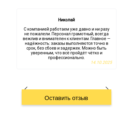
Николай
С компанией работаем уже давно и ни разу
П
не пожалели. Персонал грамотный, всегда
вежлив и внимателен к клиентам. Главное —
надёжность: заказы выполняются точно в
срок, без сбоев и задержек. Можно быть
и
уверенным, что всё пройдёт чётко и
профессионально.
14.10.2025
Оставить отзыв