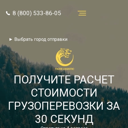
8 (800) 533-86-05
Услуги
► Выбрать город отправки
Преимущества
О компании
Направления
ПОЛУЧИТЕ РАСЧЕТ
Тарифы
СТОИМОСТИ
Отзывы
ГРУЗОПЕРЕВОЗКИ ЗА
8 (800) 533-86-05
Статьи
30 СЕКУНД
Звонок по России бесплатный
Новости
autotransport24@yandex.ru