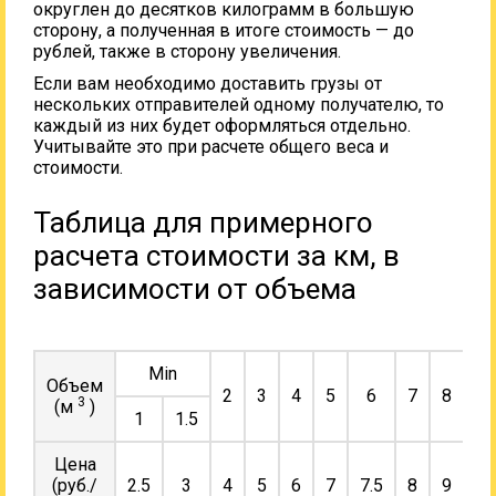
округлен до десятков килограмм в большую
сторону, а полученная в итоге стоимость — до
рублей, также в сторону увеличения.
Если вам необходимо доставить грузы от
нескольких отправителей одному получателю, то
каждый из них будет оформляться отдельно.
Учитывайте это при расчете общего веса и
стоимости.
Таблица для примерного
расчета стоимости за км, в
зависимости от объема
Min
Объем
2
3
4
5
6
7
8
9
3
(м
)
1
1.5
Цена
(руб./
2.5
3
4
5
6
7
7.5
8
9
10