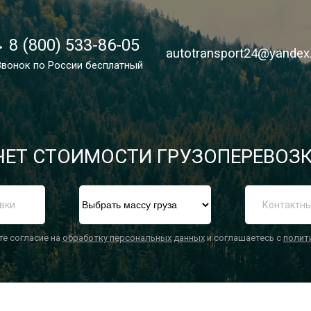
8 (800) 533-86-05
8 (800) 533-86-05
autotransport24@yandex
autotransport24@yandex
Звонок по России бесплатный
Звонок по России бесплатный
ЕТ СТОИМОСТИ ГРУЗОПЕРЕВОЗК
П
те согласие на
обработку персональных данных
и соглашаетесь с
полит