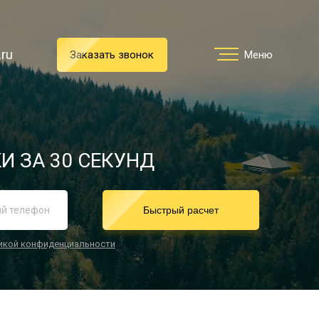
.ru
.ru
Заказать звонок
Заказать звонок
Меню
Меню
Услуги
И ЗА 30 СЕКУНД
реимущества
Быстрый расчет
икой конфиденциальности
О компании
Направления