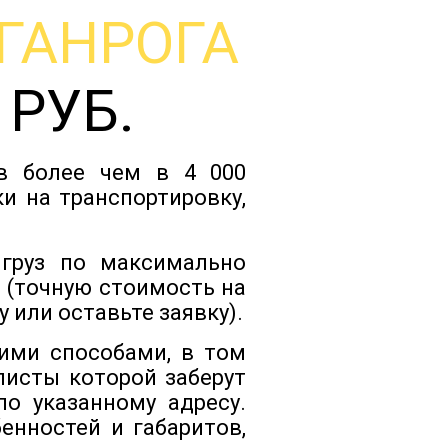
ГАНРОГА
Тарифы
 РУБ.
Отзывы
ов более чем в 4 000
Статьи
и на транспортировку,
Новости
 груз по максимально
 (точную стоимость на
 или оставьте заявку).
Документы
кими способами, в том
листы которой заберут
Контакты
о указанному адресу.
енностей и габаритов,