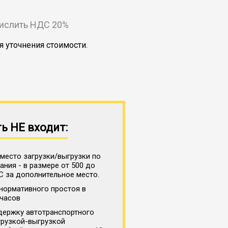
числить НДС 20%
я уточнения стоимости.
ь НЕ входит:
место загрузки/выгрузки по
ния - в размере от 500 до
С за дополнительное место.
нормативного простоя в
 часов
держку автотранспортного
грузкой-выгрузкой