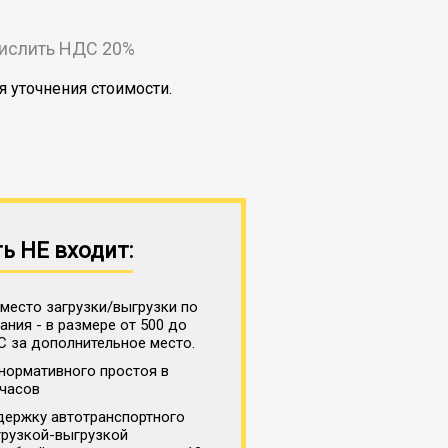
числить НДС 20%
я уточнения стоимости.
ь НЕ входит:
место загрузки/выгрузки по
ния - в размере от 500 до
С за дополнительное место.
нормативного простоя в
 часов
держку автотранспортного
грузкой-выгрузкой