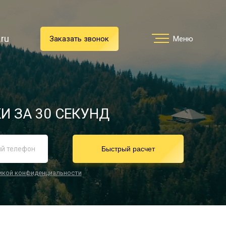
.ru
.ru
Заказать звонок
Заказать звонок
Меню
Меню
Услуги
И ЗА 30 СЕКУНД
реимущества
Быстрый расчет
икой конфиденциальности
О компании
Направления