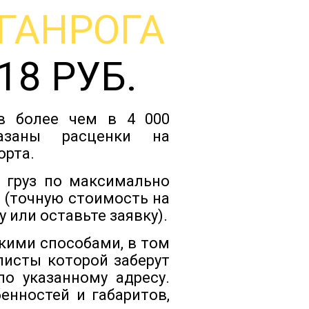
ГАНРОГА
Тарифы
18 РУБ.
Отзывы
ов более чем в 4 000
Статьи
казаны расценки на
орта.
Новости
 груз по максимально
 (точную стоимость на
 или оставьте заявку).
Документы
кими способами, в том
листы которой заберут
Контакты
о указанному адресу.
енностей и габаритов,