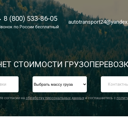
8 (800) 533-86-05
8 (800) 533-86-05
autotransport24@yandex
autotransport24@yandex
Звонок по России бесплатный
Звонок по России бесплатный
ЕТ СТОИМОСТИ ГРУЗОПЕРЕВОЗК
П
те согласие на
обработку персональных данных
и соглашаетесь с
полит