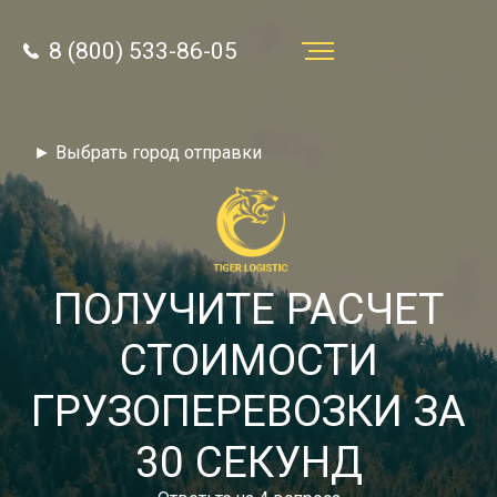
8 (800) 533-86-05
Услуги
► Выбрать город отправки
Преимущества
О компании
Направления
ПОЛУЧИТЕ РАСЧЕТ
Тарифы
СТОИМОСТИ
Отзывы
ГРУЗОПЕРЕВОЗКИ ЗА
8 (800) 533-86-05
Статьи
30 СЕКУНД
Звонок по России бесплатный
Новости
autotransport24@yandex.ru