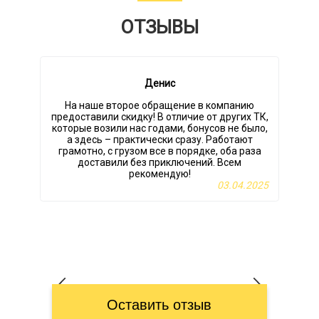
ОТЗЫВЫ
Денис
На наше второе обращение в компанию
О
предоставили скидку! В отличие от других ТК,
которые возили нас годами, бонусов не было,
а здесь – практически сразу. Работают
грамотно, с грузом все в порядке, оба раза
доставили без приключений. Всем
рекомендую!
03.04.2025
Оставить отзыв