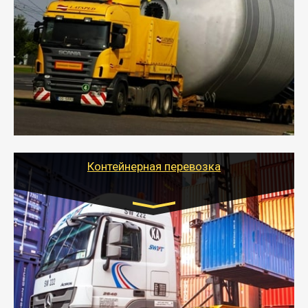
индивидуально
- Перевозка техники и негабаритных грузов
осуществляется после получения разрешения на
перевозку (обычно 7-14 дней).
- Тайгер Логистик в короткие сроки поможет вам
качественно и безопасно перевезти негабаритные
грузы по всей России тралом, манипулятором и
другим транспортом и подобрать оптимальный
вариант перевозки.
Контейнерная перевозка
Цена за км. Рассчитывается
индивидуально
- Контейнерные грузоперевозки на специальном
оборудованном транспорте быстро, качественно и
безопасно.