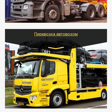
- Наша транспортная компания поможет
организовать доставку в порт и из порта
стандартных контейнеров на контейнеровозе,
шаландах и площадках (открытых кузовах),
используя надежные крепления.
Перевозка автовозом
Цена за км. Рассчитывается
индивидуально
- Перевозка автовозом от Тайгер Логистик – это
быстрый и безопасный способ доставить несколько
легковых автомобилей за одну поездку в другой
город.
- Наша транспортная компания организует доставку
машин автовозом, подобрав оптимальный маршрут с
учетом всех особенности по пути следования.