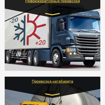
Рефрижераторные перевозки
Транспорт:
Газель (1,5 и 3 тонны), Бычок, Еврофура от 5 до
10 тонн
от 6000 руб.
- Рефрижераторные перевозки грузов с
соблюдением температурного режима, работающим
термописцем, санитарной обработкой кузова и мед.
книжкой у водителя.
- Тайгер Логистик поможет быстро перевезти
скоропортящиеся продукты в любой город России с
сохранением качества товаров.
Перевозка негабарита
Цена за км. Рассчитывается