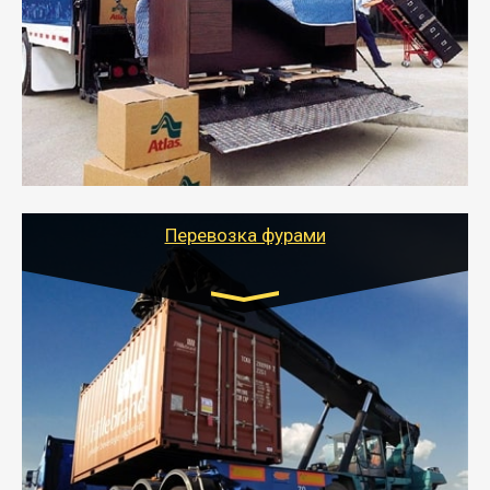
от 5000 руб.
- Служебный или военный переезд может быть на
отдельном авто или догрузом (по меньшей
стоимости).
- Тайгер Логистик подберет автотранспорт, быстро и
качественно организует переезд к новому месту
службы или работы с гарантией сохранности груза и
оформлением документов, подтверждающих
расходы.
Перевозка фурами
Транспорт:
Еврофура Тент от 5 до 10 тонн
грузоподъемность
от 10 000 руб. Возможен догруз
- Доставка фурой до 20 т возможна для больших
объемов грузов, упакованных в коробки, мешки,