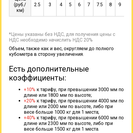
(руб./
2.5
3
4
5
6
7
7.5
8
9
10
км)
*Цены указаны без НДС, для получения цены с
НДС необходимо начислить НДС 20%
Объем, также как и вес, округляем до полного
кубометра в сторону увеличения.
Есть дополнительные
коэффициенты:
+10%
к тарифу, при превышении 3000 мм по
длине или 1800 мм по высоте;
+20%
к тарифу, при превышении 4000 мм по
длине или 2000 мм по высоте, либо при
весе больше 1000 кг для 1 места;
+40%
к тарифу, при превышении 6000 мм по
длине или 2300 мм по высоте, либо при
весе больше 1500 кг для 1 места.