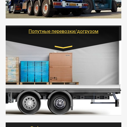
паллеты и россыпью в самые отдаленные места
России с гарантией полной сохранности.
- Тайгер Логистик предоставляет услуги по
грузоперевозкам для физических и юридических лиц
(ИП, ООО) по наличной и безналичной оплате (с
учетом и без учета НДС).
Попутные перевозки/догрузом
Транспорт:
Газель (1,5 и 3 тонны), Бычок, Еврофура от 5 до
10 тонн
от 5000 руб. Возможен догруз
- Экономный способ доставить вещи от 200 кг в
другой город - догрузом или попутно. Попутные
грузоперевозки для физлиц, ИП и юрлиц обходятся
дешевле.
- Тайгер Логистик организует доставку
крупногабаритных и личных вещей по нужному
адресу, при необходимости предоставит грузчиков
для погрузочно-разгрузочных работ при перевозке.