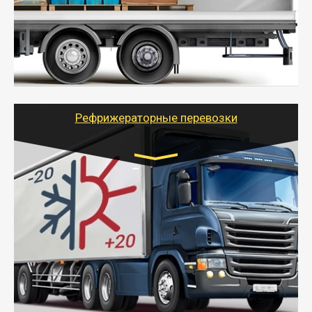
- Экономный способ доставить вещи от 200 кг в
другой город - догрузом или попутно. Попутные
грузоперевозки для физлиц, ИП и юрлиц обходятся
дешевле.
- Тайгер Логистик организует доставку
крупногабаритных и личных вещей по нужному
адресу, при необходимости предоставит грузчиков
для погрузочно-разгрузочных работ при перевозке.
Рефрижераторные перевозки
Транспорт:
Газель (1,5 и 3 тонны), Бычок, Еврофура от 5 до
10 тонн
от 6000 руб.
- Рефрижераторные перевозки грузов с
соблюдением температурного режима, работающим
термописцем, санитарной обработкой кузова и мед.
книжкой у водителя.
- Тайгер Логистик поможет быстро перевезти