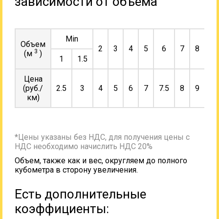
зависимости от объема
Min
Объем
2
3
4
5
6
7
8
9
3
(м
)
1
1.5
Цена
(руб./
2.5
3
4
5
6
7
7.5
8
9
10
км)
*Цены указаны без НДС, для получения цены с
НДС необходимо начислить НДС 20%
Объем, также как и вес, округляем до полного
кубометра в сторону увеличения.
Есть дополнительные
коэффициенты: