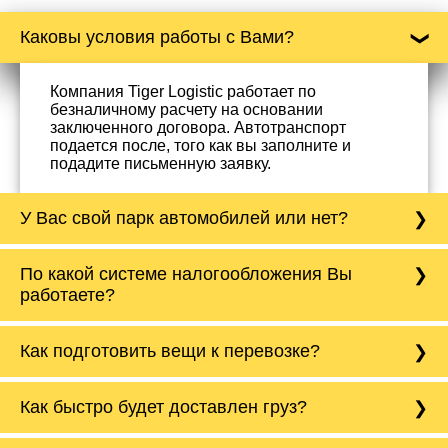
Каковы условия работы с Вами?
Компания Tiger Logistic работает по
безналичному расчету на основании
заключенного договора. Автотранспорт
подается после, того как вы заполните и
подадите письменную заявку.
У Вас свой парк автомобилей или нет?
Да, у нас собственный парк автомобилей, он
По какой системе налогообложения Вы
насчитывает более 50 автомобилей
работаете?
различного тоннажа - от 0,5 тонн до 20 тонн.
Мы подбираем оптимальный вариант
автотранспорта под нужды клиента.
Компания Tiger Logistic работает как с НДС,
Как подготовить вещи к перевозке?
так и без НДС. Также можем работать с
нулевым НДС на международные перевозки
в страны СНГ.
Корпусную мебель нужно разобрать, а товары
Как быстро будет доставлен груз?
и вещи разложить по коробкам/сумкам. Все
подвижные элементы скрепить или обмотать
скотчем. Для каких-то специфических
Все зависит от расстояния и сложности