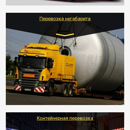
скоропортящиеся продукты в любой город России с
сохранением качества товаров.
Перевозка негабарита
Цена за км. Рассчитывается
индивидуально
- Перевозка техники и негабаритных грузов
осуществляется после получения разрешения на
перевозку (обычно 7-14 дней).
- Тайгер Логистик в короткие сроки поможет вам
качественно и безопасно перевезти негабаритные
грузы по всей России тралом, манипулятором и
другим транспортом и подобрать оптимальный
вариант перевозки.
Контейнерная перевозка