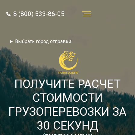
8 (800) 533-86-05
Услуги
► Выбрать город отправки
Преимущества
О компании
Направления
ПОЛУЧИТЕ РАСЧЕТ
Тарифы
СТОИМОСТИ
Отзывы
ГРУЗОПЕРЕВОЗКИ ЗА
8 (800) 533-86-05
Статьи
30 СЕКУНД
Звонок по России бесплатный
Новости
autotransport24@yandex.ru