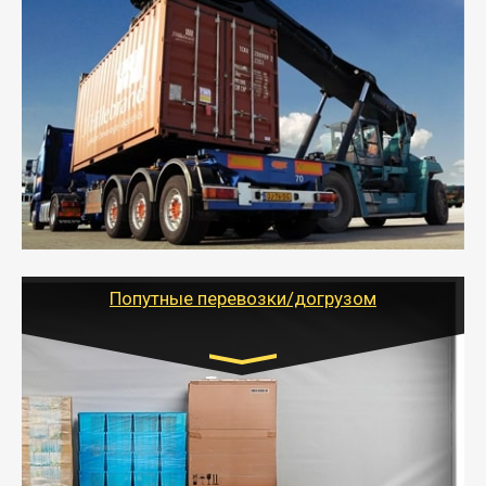
Транспорт:
Еврофура Тент от 5 до 10 тонн
грузоподъемность
от 10 000 руб. Возможен догруз
- Доставка фурой до 20 т возможна для больших
объемов грузов, упакованных в коробки, мешки,
паллеты и россыпью в самые отдаленные места
России с гарантией полной сохранности.
- Тайгер Логистик предоставляет услуги по
грузоперевозкам для физических и юридических лиц
(ИП, ООО) по наличной и безналичной оплате (с
учетом и без учета НДС).
Попутные перевозки/догрузом
Транспорт:
Газель (1,5 и 3 тонны), Бычок, Еврофура от 5 до
10 тонн
от 5000 руб. Возможен догруз