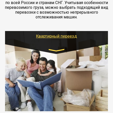
по всей России и странам СНГ. Учитывая особенности
перевозимого груза, можно выбрать подходящий вид
перевозки с возможностью непрерывного
отслеживания машин.
Квартирный переезд
Транспорт:
Газель: 1,5 и 3 тонны
от 5000 руб.
- Междугородний переезд - это перевозка
крупногабаритных вещей, мебели, бытовой техники и
хрупких предметов.
- Тайгер Логистик организует ваш квартирный
переезд в другой город под ключ (с разборкой,
упаковкой, погрузкой/разгрузкой при
необходимости).