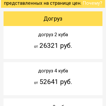
представленных на странице цен.
Почему?
Догруз
догруз 2 куба
26321 руб.
от
догруз 4 куба
52641 руб.
от