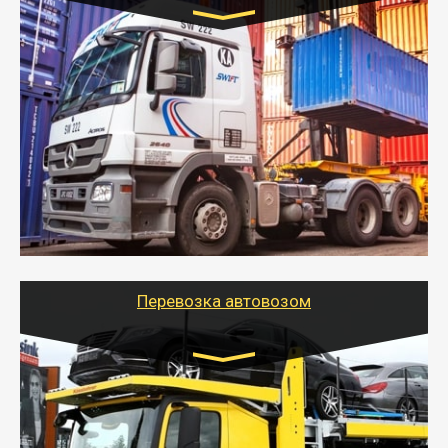
Цена за км. Рассчитывается
индивидуально
- Контейнерные грузоперевозки на специальном
оборудованном транспорте быстро, качественно и
безопасно.
- Наша транспортная компания поможет
организовать доставку в порт и из порта
стандартных контейнеров на контейнеровозе,
шаландах и площадках (открытых кузовах),
используя надежные крепления.
Перевозка автовозом
Цена за км. Рассчитывается
индивидуально