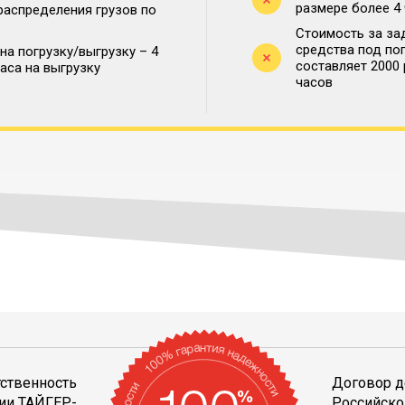
размере более 4
распределения грузов по
Стоимость за за
средства под по
на погрузку/выгрузку – 4
составляет 2000
часа на выгрузку
часов
тственность
Договор д
ии ТАЙГЕР-
Российско