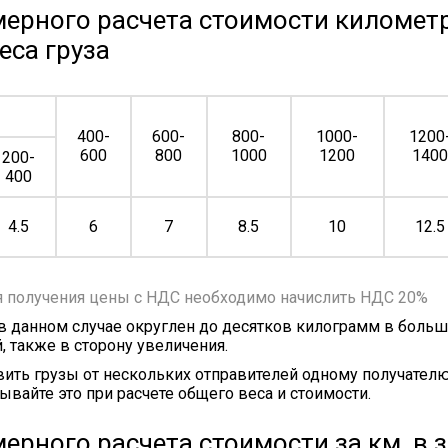
ерного расчета стоимости километр
еса груза
400-
600-
800-
1000-
1200
600
800
1000
1200
140
200-
400
4.5
6
7
8.5
10
12.5
я получения цены с НДС необходимо начислить НДС 20%
 в данном случае округлен до десятков килограмм в больш
, также в сторону увеличения.
ить грузы от нескольких отправителей одному получателю
ывайте это при расчете общего веса и стоимости.
ерного расчета стоимости за км, в 