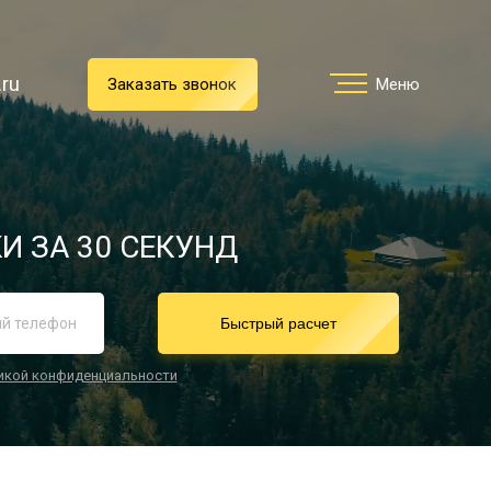
.ru
.ru
Заказать звонок
Заказать звонок
Меню
Меню
Услуги
И ЗА 30 СЕКУНД
реимущества
Быстрый расчет
икой конфиденциальности
О компании
Направления