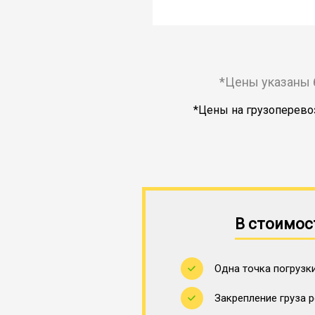
*Цены указаны 
*Цены на грузоперевоз
В стоимос
Одна точка погрузки
Закрепление груза 