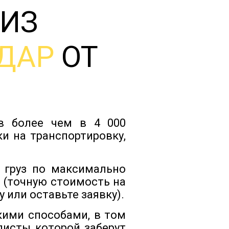
 ИЗ
Тарифы
ДАР
ОТ
Отзывы
Статьи
ов более чем в 4 000
Новости
и на транспортировку,
Документы
 груз по максимально
 (точную стоимость на
 или оставьте заявку).
Контакты
кими способами, в том
листы которой заберут