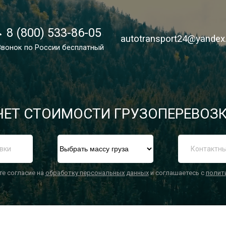
8 (800) 533-86-05
8 (800) 533-86-05
autotransport24@yandex
autotransport24@yandex
Звонок по России бесплатный
Звонок по России бесплатный
ЕТ СТОИМОСТИ ГРУЗОПЕРЕВОЗК
П
те согласие на
обработку персональных данных
и соглашаетесь с
полит