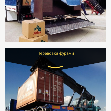
от 5000 руб.
- Служебный или военный переезд может быть на
отдельном авто или догрузом (по меньшей
стоимости).
- Тайгер Логистик подберет автотранспорт, быстро и
качественно организует переезд к новому месту
службы или работы с гарантией сохранности груза и
оформлением документов, подтверждающих
расходы.
Перевозка фурами
Транспорт:
Еврофура Тент от 5 до 10 тонн
грузоподъемность
от 10 000 руб. Возможен догруз
- Доставка фурой до 20 т возможна для больших
объемов грузов, упакованных в коробки, мешки,