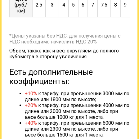
(руб./
2.5
3
4
5
6
7
7.5
8
9
10
км)
*Цены указаны без НДС, для получения цены с
НДС необходимо начислить НДС 20%
Объем, также как и вес, округляем до полного
кубометра в сторону увеличения.
Есть дополнительные
коэффициенты:
+10%
к тарифу, при превышении 3000 мм по
длине или 1800 мм по высоте;
+20%
к тарифу, при превышении 4000 мм по
длине или 2000 мм по высоте, либо при
весе больше 1000 кг для 1 места;
+40%
к тарифу, при превышении 6000 мм по
длине или 2300 мм по высоте, либо при
весе больше 1500 кг для 1 места.