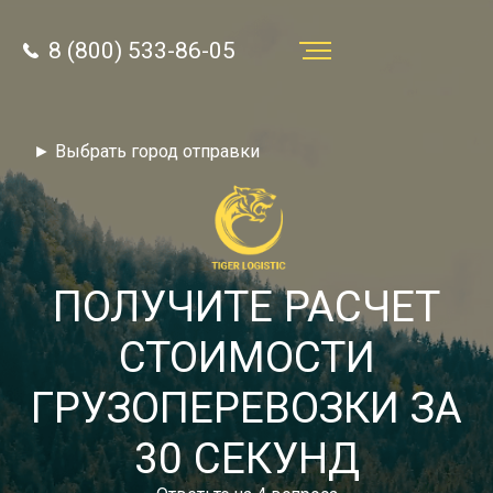
8 (800) 533-86-05
Услуги
► Выбрать город отправки
Преимущества
О компании
Направления
ПОЛУЧИТЕ РАСЧЕТ
Тарифы
СТОИМОСТИ
Отзывы
ГРУЗОПЕРЕВОЗКИ ЗА
8 (800) 533-86-05
Статьи
30 СЕКУНД
Звонок по России бесплатный
Новости
autotransport24@yandex.ru