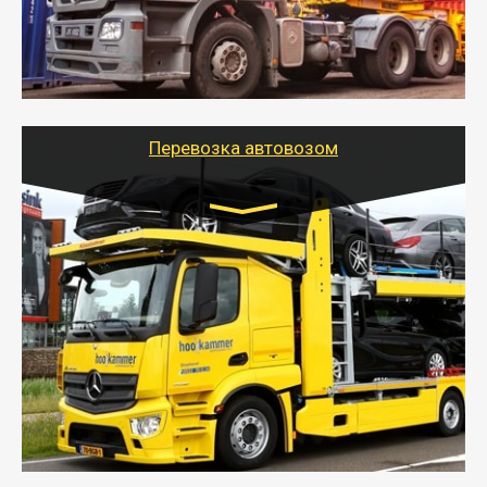
- Наша транспортная компания поможет
организовать доставку в порт и из порта
стандартных контейнеров на контейнеровозе,
шаландах и площадках (открытых кузовах),
используя надежные крепления.
Перевозка автовозом
Цена за км. Рассчитывается
индивидуально
- Перевозка автовозом от Тайгер Логистик – это
быстрый и безопасный способ доставить несколько
легковых автомобилей за одну поездку в другой
город.
- Наша транспортная компания организует доставку
машин автовозом, подобрав оптимальный маршрут с
учетом всех особенности по пути следования.