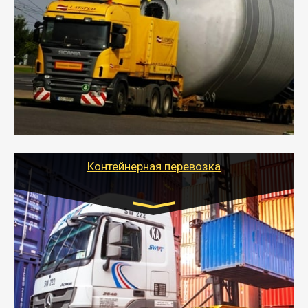
индивидуально
- Перевозка техники и негабаритных грузов
осуществляется после получения разрешения на
перевозку (обычно 7-14 дней).
- Тайгер Логистик в короткие сроки поможет вам
качественно и безопасно перевезти негабаритные
грузы по всей России тралом, манипулятором и
другим транспортом и подобрать оптимальный
вариант перевозки.
Контейнерная перевозка
Цена за км. Рассчитывается
индивидуально
- Контейнерные грузоперевозки на специальном
оборудованном транспорте быстро, качественно и
безопасно.