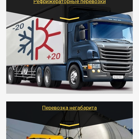
Рефрижераторные перевозки
Транспорт:
Газель (1,5 и 3 тонны), Бычок, Еврофура от 5 до
10 тонн
от 6000 руб.
- Рефрижераторные перевозки грузов с
соблюдением температурного режима, работающим
термописцем, санитарной обработкой кузова и мед.
книжкой у водителя.
- Тайгер Логистик поможет быстро перевезти
скоропортящиеся продукты в любой город России с
сохранением качества товаров.
Перевозка негабарита
Цена за км. Рассчитывается