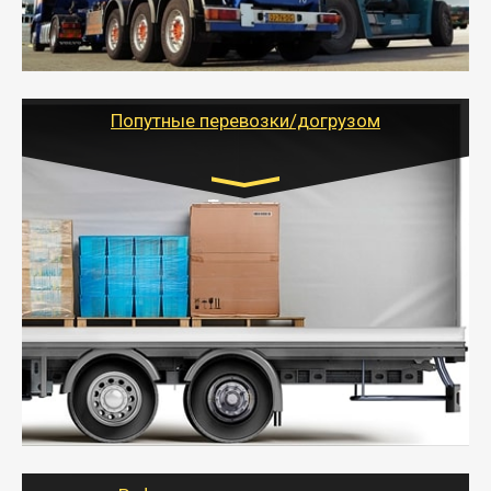
паллеты и россыпью в самые отдаленные места
России с гарантией полной сохранности.
- Тайгер Логистик предоставляет услуги по
грузоперевозкам для физических и юридических лиц
(ИП, ООО) по наличной и безналичной оплате (с
учетом и без учета НДС).
Попутные перевозки/догрузом
Транспорт:
Газель (1,5 и 3 тонны), Бычок, Еврофура от 5 до
10 тонн
от 5000 руб. Возможен догруз
- Экономный способ доставить вещи от 200 кг в
другой город - догрузом или попутно. Попутные
грузоперевозки для физлиц, ИП и юрлиц обходятся
дешевле.
- Тайгер Логистик организует доставку
крупногабаритных и личных вещей по нужному
адресу, при необходимости предоставит грузчиков
для погрузочно-разгрузочных работ при перевозке.