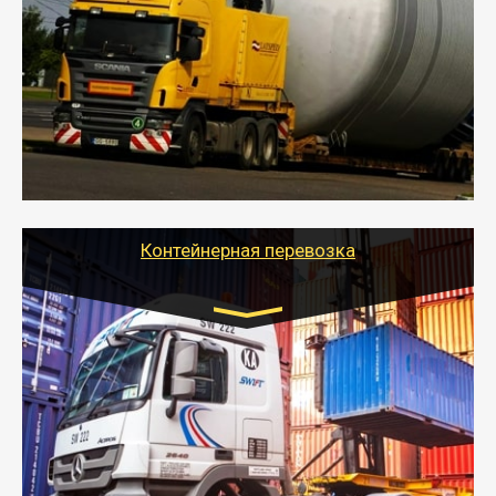
- Перевозка техники и негабаритных грузов
осуществляется после получения разрешения на
перевозку (обычно 7-14 дней).
- Тайгер Логистик в короткие сроки поможет вам
качественно и безопасно перевезти негабаритные
грузы по всей России тралом, манипулятором и
другим транспортом и подобрать оптимальный
вариант перевозки.
Контейнерная перевозка
Цена за км. Рассчитывается
индивидуально
- Контейнерные грузоперевозки на специальном
оборудованном транспорте быстро, качественно и
безопасно.