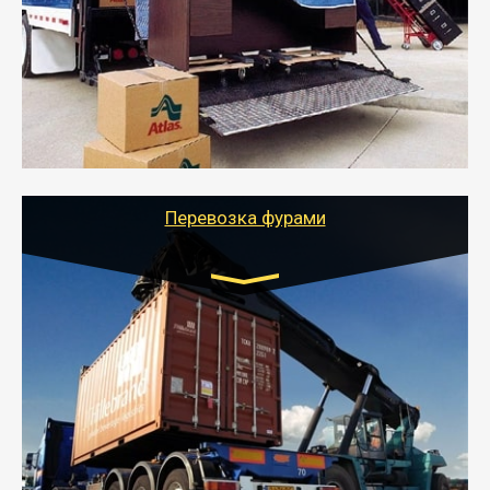
- Служебный или военный переезд может быть на
отдельном авто или догрузом (по меньшей
стоимости).
- Тайгер Логистик подберет автотранспорт, быстро и
качественно организует переезд к новому месту
службы или работы с гарантией сохранности груза и
оформлением документов, подтверждающих
расходы.
Перевозка фурами
Транспорт:
Еврофура Тент от 5 до 10 тонн
грузоподъемность
от 10 000 руб. Возможен догруз
- Доставка фурой до 20 т возможна для больших
объемов грузов, упакованных в коробки, мешки,
паллеты и россыпью в самые отдаленные места