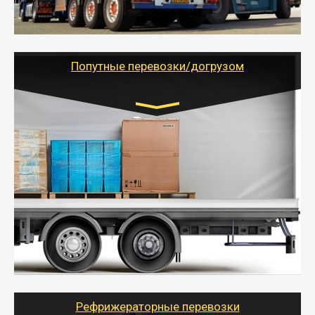
России с гарантией полной сохранности.
- Тайгер Логистик предоставляет услуги по
грузоперевозкам для физических и юридических лиц
(ИП, ООО) по наличной и безналичной оплате (с
учетом и без учета НДС).
Попутные перевозки/догрузом
Транспорт:
Газель (1,5 и 3 тонны), Бычок, Еврофура от 5 до
10 тонн
от 5000 руб. Возможен догруз
- Экономный способ доставить вещи от 200 кг в
другой город - догрузом или попутно. Попутные
грузоперевозки для физлиц, ИП и юрлиц обходятся
дешевле.
- Тайгер Логистик организует доставку
крупногабаритных и личных вещей по нужному
адресу, при необходимости предоставит грузчиков
для погрузочно-разгрузочных работ при перевозке.
Рефрижераторные перевозки