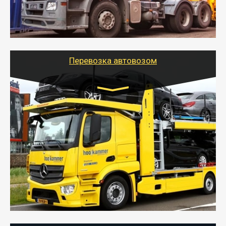
- Наша транспортная компания поможет
организовать доставку в порт и из порта
стандартных контейнеров на контейнеровозе,
шаландах и площадках (открытых кузовах),
используя надежные крепления.
Перевозка автовозом
Цена за км. Рассчитывается
индивидуально
- Перевозка автовозом от Тайгер Логистик – это
быстрый и безопасный способ доставить несколько
легковых автомобилей за одну поездку в другой
город.
- Наша транспортная компания организует доставку
машин автовозом, подобрав оптимальный маршрут с
учетом всех особенности по пути следования.