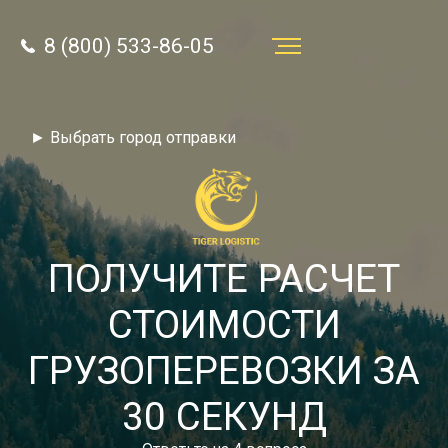
8 (800) 533-86-05
Услуги
► Выбрать город отправки
Преимущества
О компании
Направления
ПОЛУЧИТЕ РАСЧЕТ
Тарифы
СТОИМОСТИ
Отзывы
ГРУЗОПЕРЕВОЗКИ ЗА
8 (800) 533-86-05
Статьи
30 СЕКУНД
Звонок по России бесплатный
Новости
autotransport24@yandex.ru