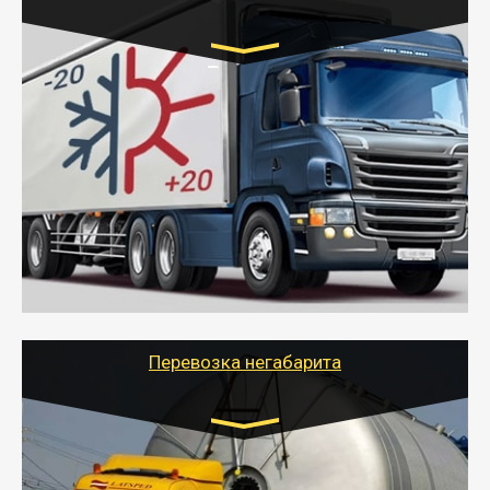
Транспорт:
Газель (1,5 и 3 тонны), Бычок, Еврофура от 5 до
10 тонн
от 6000 руб.
- Рефрижераторные перевозки грузов с
соблюдением температурного режима, работающим
термописцем, санитарной обработкой кузова и мед.
книжкой у водителя.
- Тайгер Логистик поможет быстро перевезти
скоропортящиеся продукты в любой город России с
сохранением качества товаров.
Перевозка негабарита
Цена за км. Рассчитывается
индивидуально