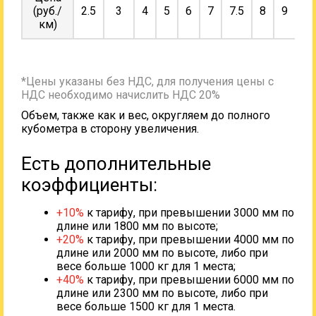
(руб./
2.5
3
4
5
6
7
7.5
8
9
10
км)
*Цены указаны без НДС, для получения цены с
НДС необходимо начислить НДС 20%
Объем, также как и вес, округляем до полного
кубометра в сторону увеличения.
Есть дополнительные
коэффициенты:
+10%
к тарифу, при превышении 3000 мм по
длине или 1800 мм по высоте;
+20%
к тарифу, при превышении 4000 мм по
длине или 2000 мм по высоте, либо при
весе больше 1000 кг для 1 места;
+40%
к тарифу, при превышении 6000 мм по
длине или 2300 мм по высоте, либо при
весе больше 1500 кг для 1 места.